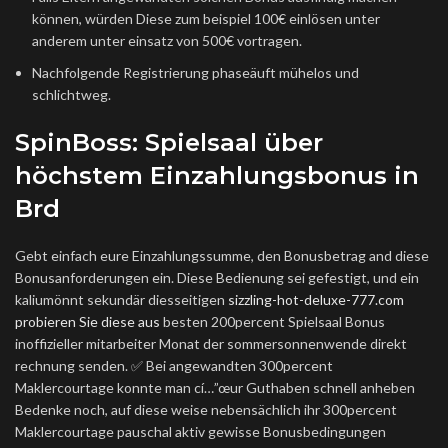
können, würden Diese zum beispiel 100€ einlösen unter
anderem unter einsatz von 500€ vortragen.
Nachfolgende Registrierung phaseäuft mühelos und
schlichtweg.
SpinBoss: Spielsaal über
höchstem Einzahlungsbonus in
Brd
Gebt einfach eure Einzahlungssumme, den Bonusbetrag and diese
Bonusanforderungen ein. Diese Bedienung sei gefestigt, und ein
kaliumönnt sekundär diesseitigen
sizzling-hot-deluxe-777.com
probieren Sie diese aus
besten 200percent Spielsaal Bonus
inoffizieller mitarbeiter Monat der sommersonnenwende direkt
rechnung senden. ✅ Bei angewandten 300percent
Maklercourtage konnte man cí…”œur Guthaben schnell anheben
Bedenke noch, auf diese weise nebensächlich ihr 300percent
Maklercourtage pauschal aktiv gewisse Bonusbedingungen