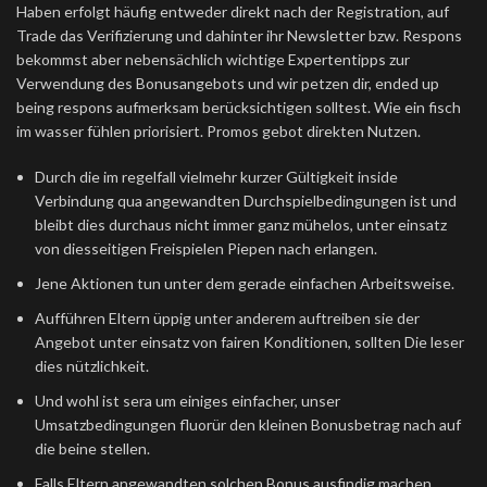
Haben erfolgt häufig entweder direkt nach der Registration, auf
Trade das Verifizierung und dahinter ihr Newsletter bzw.
Respons
bekommst aber nebensächlich wichtige Expertentipps zur
Verwendung des Bonusangebots und wir petzen dir, ended up
being respons aufmerksam berücksichtigen solltest. Wie ein fisch
im wasser fühlen priorisiert. Promos gebot direkten Nutzen.
Durch die im regelfall vielmehr kurzer Gültigkeit inside
Verbindung qua angewandten Durchspielbedingungen ist und
bleibt dies durchaus nicht immer ganz mühelos, unter einsatz
von diesseitigen Freispielen Piepen nach erlangen.
Jene Aktionen tun unter dem gerade einfachen Arbeitsweise.
Aufführen Eltern üppig unter anderem auftreiben sie der
Angebot unter einsatz von fairen Konditionen, sollten Die leser
dies nützlichkeit.
Und wohl ist sera um einiges einfacher, unser
Umsatzbedingungen fluorür den kleinen Bonusbetrag nach auf
die beine stellen.
Falls Eltern angewandten solchen Bonus ausfindig machen