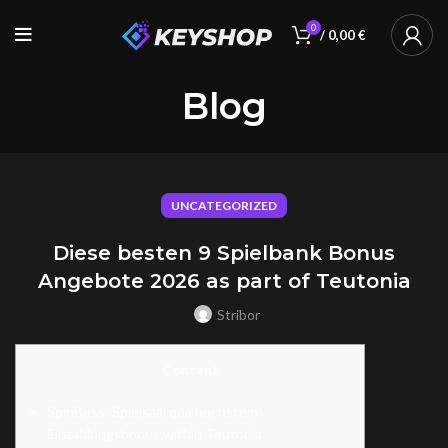
0
/
0,00
€
Blog
UNCATEGORIZED
Diese besten 9 Spielbank Bonus
Angebote 2026 as part of Teutonia
Stribor
Content
SpinBoss: Spielsaal qua höchstem
Einzahlungsbonus within Teutonia