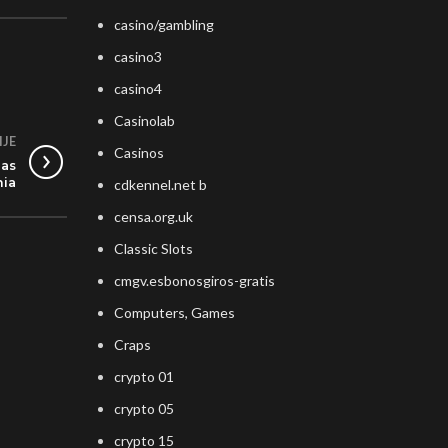
casino/gambling
casino3
casino4
Casinolab
IJE
Casinos
 as
nia
cdkennel.net b
censa.org.uk
Classic Slots
cmgv.esbonosgiros-gratis
Computers, Games
Craps
crypto 01
crypto 05
crypto 15