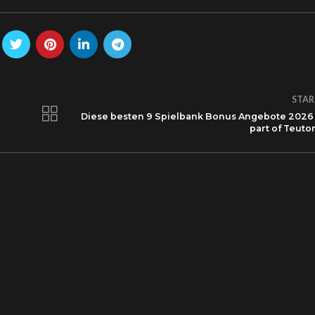
STAR
Diese besten 9 Spielbank Bonus Angebote 2026
part of Teuto