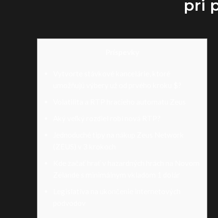
pri
Príspevky
Vytvorte stávkové kancelárie, ktoré
umožňujú výbery už od prvého kroku $?
Volatilita a RTP hracieho automatu Zeus
Aký veľký rozdiel robí nová RTP?
Jednoduché tipy na nákup Zeus Network
(ZEUS) v 3 krokoch
Kde začať hrať v hazardných hrách na Novom
Zélande s minimálnym vkladom 1 dolár
Legislatíva na ukončenie internetových
podvodov