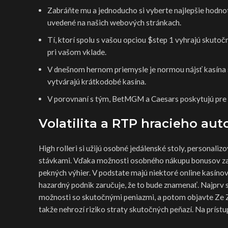
Zabráňte mu a jednoducho si vyberte najlepšie hodn
uvedené na našich webových stránkach.
Tí, ktorí spolu s vašou opciou $step 1 vyhrajú skutoč
pri vašom vklade.
V dnešnom hernom priemysle je normou nájsť kasína s
vytvárajú krátkodobé kasína.
V porovnaní s tým, BetMGM a Caesars poskytujú pre kaž
Volatilita a RTP hracieho au
High rolleri si užijú osobné jedálenské stoly, personal
stávkami. Vďaka možnosti osobného nákupu bonusov za 
pekných výhier. V podstate majú niektoré online kasíno
hazardný podnik zaručuje, že to bude znamenať. Najprv si 
možnosti so skutočnými peniazmi, a potom objavte Ze Z
takže nehrozí riziko straty skutočných peňazí. Na prístu