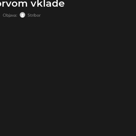
 prvom vklade
Objava:
Stribor