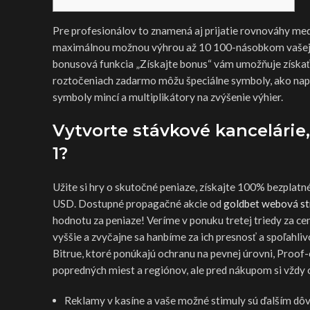
Pre profesionálov to znamená aj prijatie rovnováhy med
maximálnou možnou výhrou až 10 100-násobkom vašej st
bonusová funkcia „Získajte bonus“ vám umožňuje získať
roztočeniach zadarmo môžu špeciálne symboly, ako napr
symboly mincí a multiplikátory na zvýšenie výhier.
Vytvorte stávkové kancelárie,
1?
Užite si hry o skutočné peniaze, získajte 100% bezplat
USD. Dostupné propagačné akcie od
goldbet webová s
hodnotu za peniaze! Veríme v ponuku tretej triedy za 
vyššie a zvyčajne sa hanbíme za ich presnosť a spoľahli
Bitrue, ktoré ponúkajú ochranu na pevnej úrovni, Proof-
popredných miest a regiónov, ale pred nákupom si vždy o
Reklamy v kasíne a vaše možné stimuly sú ďalším dôv