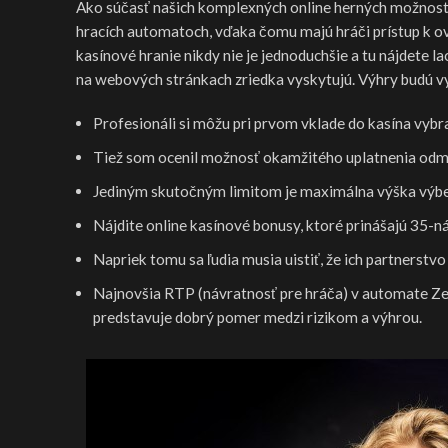
Ako súčasť našich komplexných online herných možnost
hracích automatoch, vďaka čomu majú hráči prístup k ov
kasínové hranie nikdy nie je jednoduchšie a tu nájdete la
na webových stránkach zriedka vyskytujú. Výhry budú vyp
Profesionáli si môžu pri prvom vklade do kasína vybra
Tiež som ocenil možnosť okamžitého uplatnenia odmie
Jediným skutočným limitom je maximálna výška výber
Nájdite online kasínové bonusy, ktoré prinášajú 35-n
Napriek tomu sa ľudia musia uistiť, že ich partnerst
Najnovšia RTP (návratnosť pre hráča) v automate Zeu
predstavuje dobrý pomer medzi rizikom a výhrou.