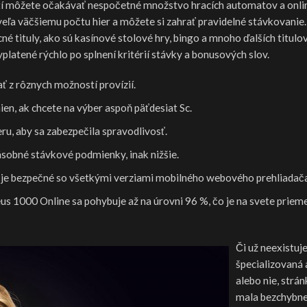
í môžete očakávať nespočetné množstvo hracích automatov a onlin
eľa väčšiemu počtu hier a môžete si zahrať pravidelné stávkovanie.
cné tituly, ako sú kasínové stolové hry, bingo a mnoho ďalších titulov
latené rýchlo po splnení kritérií stávky a bonusových slov.
ť z rôznych možností provízií.
n, ak chcete na výber aspoň päťdesiat Sc.
u, aby sa zabezpečila spravodlivosť.
ásobné stávkové podmienky, inak nižšie.
vo je bezpečné so všetkými verziami mobilného webového prehliadač
s 1000 Online sa pohybuje až na úrovni 96 %, čo je na svete prieme
Či už neexistuj
špecializovaná 
alebo nie, strán
mala bezchybn