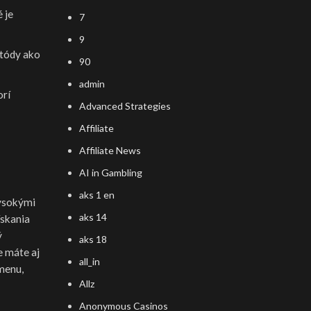
 je
7
9
etódy ako
90
admin
orí
Advanced Strategies
Affiliate
Affiliate News
AI in Gambling
aks 1 en
vysokými
aks 14
ískania
ý
aks 18
e máte aj
all_in
menu,
Allz
Anonymous Casinos