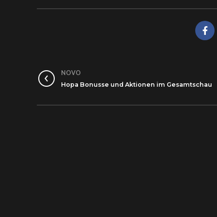
NOVO
Hopa Bonusse und Aktionen im Gesamtschau