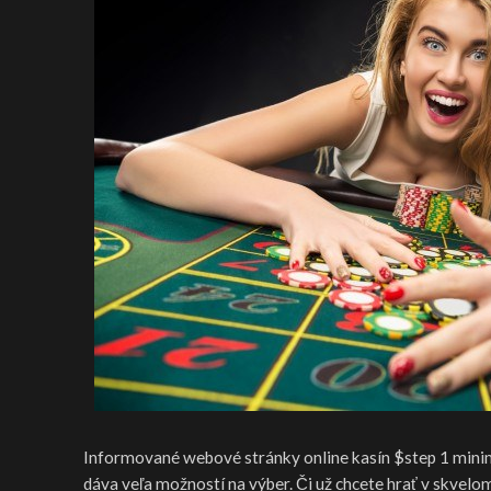
Informované webové stránky online kasín $step 1 minim
dáva veľa možností na výber. Či už chcete hrať v skve