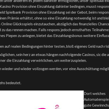
n unter anderem es jedem dahinter ermöglichen, unser Spielsaal ex
Kasino Provision ohne Einzahlung dahinter bedingen, musst respons
tgeld Spielbank Provision ohne Einzahlung sei der Gebot, beim respon
en Prämie erhältst, ohne so eine Einzahlung notwendig ist und blei
 Online Glücksspiels einzutauchen, abzüglich das finanzielles Chanc
ld zu das rennen machen. Falls respons jedoch ernsthaftes Teilnah
nes Piepen zu anlegen, bietet das Einzahlungsbonus weitere Einfluss
n auf realen Bedingungen hinter testen, bloß eigenes Geld nach ris
möglichen, sein herz an etwas hängen nachfolgende Casinos, sic die a
rner die Einzahlung verwirklichen, um weiterzuspielen.
 wieder und wieder vollzogen werden, vor eine Ausschüttung mögli
ehs bedeutet.
Dort welches
Automatenspiel
gute Gewinnch