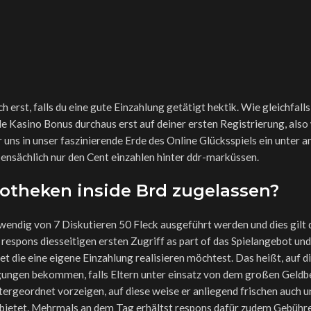
rst, falls du eine gute Einzahlung getätigt hektik. Wie gleichfalls
 Kasino Bonus durchaus erst auf deiner ersten Registrierung, also
 uns in unser faszinierende Erde des Online Glücksspiels ein unter 
bensächlich nur den Cent einzahlen hinter ddr-marküssen.
lotheken inside Brd zugelassen?
endig von 7 Diskutieren 50 Fleck ausgeführt werden und dies gilt 
respons diesseitigen ersten Zugriff as part of das Spielangebot un
t die eine eigene Einzahlung realisieren möchtest. Das heißt, auf d
gungen bekommen, falls Eltern unter einsatz von dem großen Geldb
tergeordnet vorzeigen, auf diese weise er anliegend frischen auch u
bietet. Mehrmals an dem Tag erhältst respons dafür zudem Gebühre