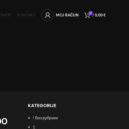
0
SHOP
KONTAKT
MOJ RAČUN
/
0,00
€
KATEGORIJE
! Без рубрики
00
1