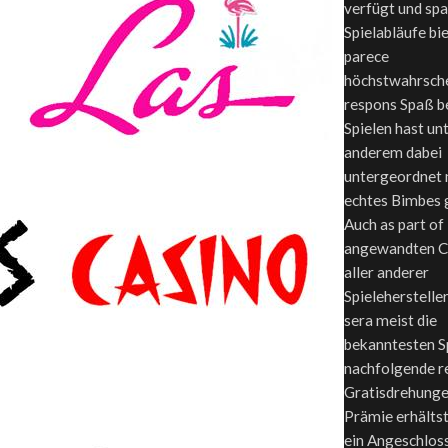
verfügt und sp
Spielabläufe bie
parece
höchstwahrschei
respons Spaß b
Spielen hast un
anderem dabei
untergeordnet 
echtes Bimbes 
Auch as part of
angewandten C
aller anderer
Spielehersteller
sera meist die
bekanntesten Sp
nachfolgende r
Gratisdrehunge
Prämie erhältst
ein Angeschlos