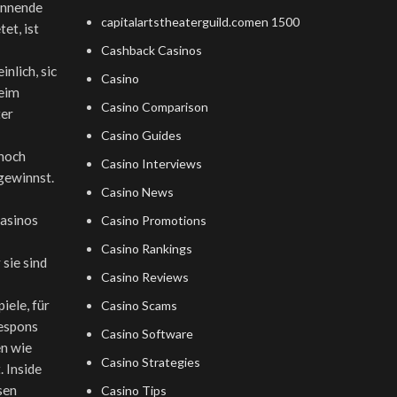
annende
capitalartstheaterguild.comen 1500
tet, ist
Cashback Casinos
nlich, sic
Casino
eim
Casino Comparison
ter
Casino Guides
noch
Casino Interviews
gewinnst.
Casino News
asinos
Casino Promotions
Casino Rankings
 sie sind
Casino Reviews
iele, für
Casino Scams
espons
Casino Software
n wie
Casino Strategies
. Inside
sen
Casino Tips