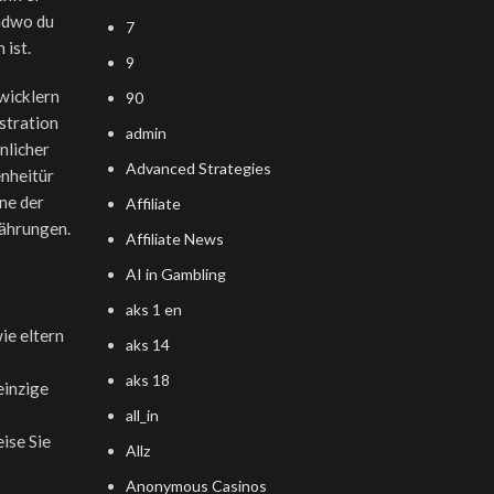
endwo du
7
 ist.
9
twicklern
90
stration
admin
nlicher
Advanced Strategies
enheitür
ne der
Affiliate
ährungen.
Affiliate News
AI in Gambling
aks 1 en
ie eltern
aks 14
aks 18
einzige
all_in
ise Sie
Allz
Anonymous Casinos