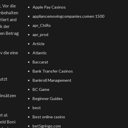
. Vor die
Apple Pay Casinos
inbehalten
appliancemovingcompanies.comen 1500
tiert and
apr_ChiRo
rk der
ten Betrag
apr_prod
Article
v die eine
Atlantic
Baccarat
Bank Transfer Casinos
utzt
Bankroll Management
BC Game
insätzen
Beginner Guides
best
t al.
Best online casino
eld Boni
bet5gringo.com