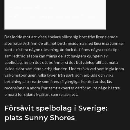
Internationella Casinon
ATG – Casino med minsta insättning 50 sund
Det ledde mot att vissa spelare sökte sig bort från licensierade
alternativ. Att finn de ultimat bettingsidorna med låga insättningar
kant existera någon utmaning, ändock det finns några enkla tips
sam ledtråd såsom kan främja dej att navigera djungeln av
spelbolag. Innan det ett befinner si det betydelsefullt att mäta
skilda sidor sam deras erbjudanden. Undersöka vad som ingår inom
välkomstbonusen, vilka typer från parti som erbjuds och vilka
betalningsalternativ som finns tillgängliga.
För det andra, läs
recensioner a andra lirar samt experter därför at lite någo bättre
empati för sidans kvalitet sam reliabilitet.
Försåvit spelbolag i Sverige:
plats Sunny Shores