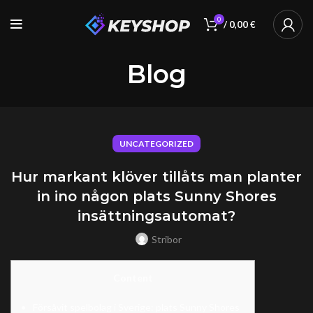
0
/
0,00
€
Blog
UNCATEGORIZED
Hur markant klöver tillåts man planter
in ino någon plats Sunny Shores
insättningsautomat?
Stribor
Content
Försåvit spelbolag i Sverige: plats Sunny Shores