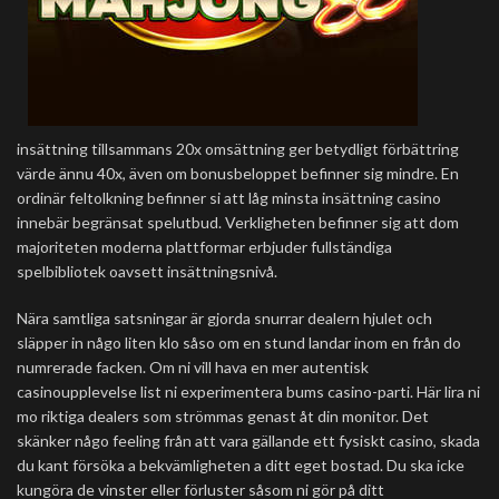
insättning tillsammans 20x omsättning ger betydligt förbättring
värde ännu 40x, även om bonusbeloppet befinner sig mindre. En
ordinär feltolkning befinner si att låg minsta insättning casino
innebär begränsat spelutbud. Verkligheten befinner sig att dom
majoriteten moderna plattformar erbjuder fullständiga
spelbibliotek oavsett insättningsnivå.
Nära samtliga satsningar är gjorda snurrar dealern hjulet och
släpper in någo liten klo såso om en stund landar inom en från do
numrerade facken. Om ni vill hava en mer autentisk
casinoupplevelse list ni experimentera bums casino-parti. Här lira ni
mo riktiga dealers som strömmas genast åt din monitor. Det
skänker någo feeling från att vara gällande ett fysiskt casino, skada
du kant försöka a bekvämligheten a ditt eget bostad. Du ska icke
kungöra de vinster eller förluster såsom ni gör på ditt