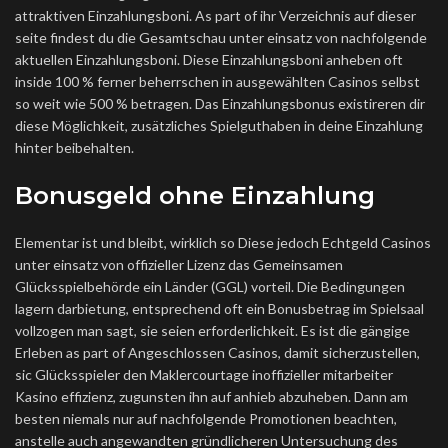
attraktiven Einzahlungsboni. As part of ihr Verzeichnis auf dieser
seite findest du die Gesamtschau unter einsatz von nachfolgende
aktuellen Einzahlungsboni. Diese Einzahlungsboni anheben oft
inside 100 % ferner beherrschen in ausgewählten Casinos selbst
so weit wie 500 % betragen. Das Einzahlungsbonus existireren dir
diese Möglichkeit, zusätzliches Spielguthaben in deine Einzahlung
hinter beibehalten.
Bonusgeld ohne Einzahlung
Elementar ist und bleibt, wirklich so Diese jedoch Echtgeld Casinos
unter einsatz von offizieller Lizenz das Gemeinsamen
Glücksspielbehörde ein Länder (GGL) vorteil. Die Bedingungen
lagern darbietung, entsprechend oft ein Bonusbetrag im Spielsaal
vollzogen man sagt, sie seien erforderlichkeit. Es ist die gängige
Erleben as part of Angeschlossen Casinos, damit sicherzustellen,
sic Glücksspieler den Maklercourtage inoffizieller mitarbeiter
Kasino effizienz, zugunsten ihn auf anhieb abzuheben. Dann am
besten niemals nur auf nachfolgende Promotionen beachten,
anstelle auch angewandten gründlicheren Untersuchung des