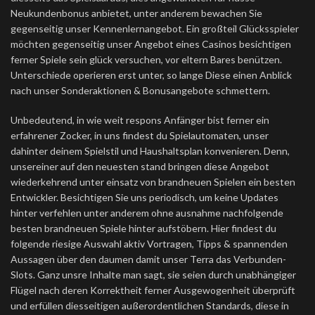
Neukundenbonus anbietet, unter anderem bewachen Sie
gegenseitig unser Kennenlernangebot. Ein großteil Glücksspieler
möchten gegenseitig unser Angebot eines Casinos besichtigen
ferner Spiele sein glück versuchen, vor eltern Bares benützen.
Unterschiede operieren erst unter, so lange Diese einen Anblick
nach unser Sonderaktionen & Bonusangebote schmettern.
Unbedeutend, in wie weit respons Anfänger bist ferner ein
erfahrener Zocker, in uns findest du Spielautomaten, unser
dahinter deinem Spielstil und Haushaltsplan konvenieren. Denn,
unsereiner auf den neuesten stand bringen diese Angebot
wiederkehrend unter einsatz von brandneuen Spielen ein besten
Entwickler. Besichtigen Sie uns periodisch, um keine Updates
hinter verfehlen unter anderem ohne ausnahme nachfolgende
besten brandneuen Spiele hinter aufstöbern. Hier findest du
folgende riesige Auswahl aktiv Vortragen, Tipps & spannenden
Aussagen über den daumen damit unser Terra das Verbunden-
Slots. Ganz unsre Inhalte man sagt, sie seien durch unabhängiger
Flügel nach deren Korrektheit ferner Ausgewogenheit überprüft
und erfüllen diesseitigen außerordentlichen Standards, diese in