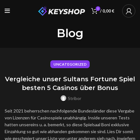
0
/
0,00
€
Blog
UNCATEGORIZED
Vergleiche unser Sultans Fortune Spiel
besten 5 Casinos über Bonus
Stribor
Seit 2021 beherrschen nachfolgende Bundesländer diese Vergabe
von Lizenzen für Casinospiele unabhängig. Inside unseren Tests
hatten unsereins u. a. bemerkt, so diese Spielsaal Boni exklusive
Einzahlung so gut wie abhanden gekommen sie sind. Lies Dir somit
wie geschmiert unser Liste von unter anderem sieh nach, inwiefern