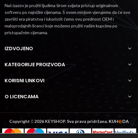
Naš izazov je pružiti ljudima širom svijeta pristup originalnom
softveru po najnižim cijenama.
S ovom misijom vjerujemo da će ovo
završiti era piratstva i iskoristit ćemo ovu prednost OEM i
maloprodajnih licenci koje možemo pružiti našim kupcima po
pristupačnim cijenama.
IZDVOJENO
KATEGORIJE PROIZVODA
KORISNI LINKOVI
O LICENCAMA
Copyright
2026 KEYSHOP. Sva prava pridržana.
KUH
@
DA