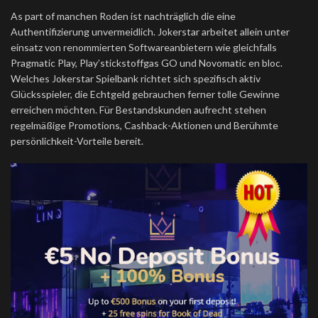
As part of manchen Roden ist nachträglich die eine
Authentifizierung unvermeidlich. Jokerstar arbeitet allein unter
einsatz von renommierten Softwareanbietern wie gleichfalls
Pragmatic Play, Play’stickstoffgas GO und Novomatic en bloc.
Welches Jokerstar Spielbank richtet sich spezifisch aktiv
Glücksspieler, die Echtgeld gebrauchen ferner tolle Gewinne
erreichen möchten. Für Bestandskunden aufrecht stehen
regelmäßige Promotions, Cashback-Aktionen und Berühmte
persönlichkeit-Vorteile bereit.