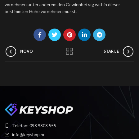
vornehmen unter anderem den Gewinnbetrag within dieser
bestimmten Höhe vornehmen müsst.
NOVO
STARIJE
Telefon: 098 9808 555
info@keyshop.hr