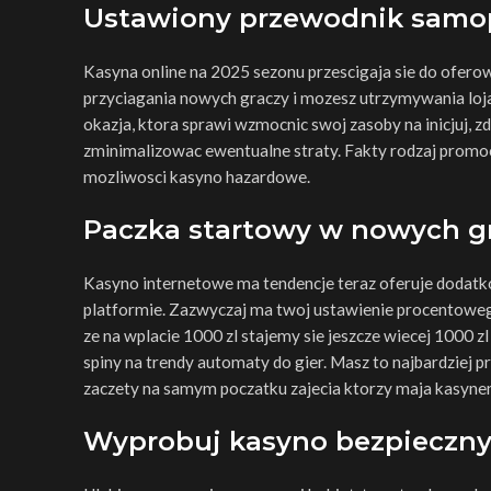
Ustawiony przewodnik sam
Kasyna online na 2025 sezonu przescigaja sie do ofero
przyciagania nowych graczy i mozesz utrzymywania loja
okazja, ktora sprawi wzmocnic swoj zasoby na inicjuj,
zminimalizowac ewentualne straty. Fakty rodzaj promoc
mozliwosci kasyno hazardowe.
Paczka startowy w nowych g
Kasyno internetowe ma tendencje teraz oferuje dodat
platformie. Zazwyczaj ma twoj ustawienie procentowego
ze na wplacie 1000 zl stajemy sie jeszcze wiecej 1000 zl
spiny na trendy automaty do gier. Masz to najbardziej 
zaczety na samym poczatku zajecia ktorzy maja kasyne
Wyprobuj kasyno bezpieczny