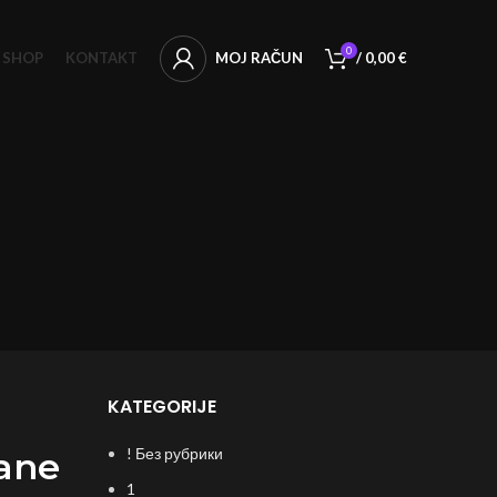
0
SHOP
KONTAKT
MOJ RAČUN
/
0,00
€
KATEGORIJE
! Без рубрики
kane
1