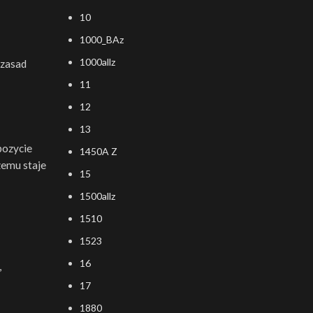
10
1000_BAz
1000allz
 zasad
11
12
13
pozycie
1450A Z
zemu staje
15
1500allz
1510
1523
16
,
17
1880