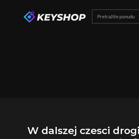
W dalszej czesci dro