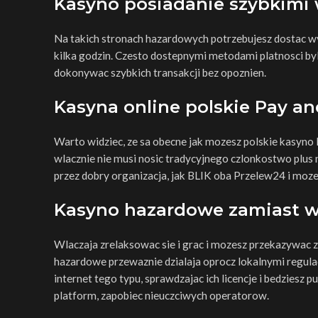
Kasyno posiadanie szybkimi
Na takich stronach hazardowych potrzebujesz dostac 
kilka godzin. Czesto dostepnymi metodami platnosci by
dokonywac szybkich transakcji bez opoznien.
Kasyna online polskie Pay an
Warto widziec, ze sa obecne jak mozesz polskie kasyno 
wlacznie nie musi nosic tradycyjnego czlonkostwo plus 
przez dobry organizacja, jak BLIK oba Przelew24 i moz
Kasyno hazardowe zamiast we
Wlaczaja zrelaksowac sie i grac i mozesz przekazywac
hazardowe przewaznie dzialaja oprocz lokalnymi regul
internet tego typu, sprawdzajac ich licencje i bedziesz
platform, zapobiec nieuczciwych operatorow.