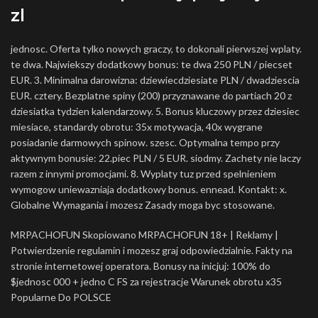
zl
jednosc. Oferta tylko nowych graczy, to dokonali pierwszej wplaty.
te dwa. Najwiekszy dodatkowy bonus: te dwa 250 PLN / piecset
EUR. 3. Minimalna darowizna: dziewiecdziesiate PLN / dwadziescia
EUR. cztery. Bezplatne spiny (200) przyznawane do partiach 20 z
dziesiatka tydzien kalendarzowy. 5. Bonus kluczowy przez dziesiec
miesiace, standardy obrotu: 35x motywacja, 40x wygrane
posiadanie darmowych spinow. szesc. Optymalna tempo przy
aktywnym bonusie: 22.piec PLN / 5 EUR. siodmy. Zachety nie laczy
razem z innymi promocjami. 8. Wyplaty tuz przed spelnieniem
wymogow uniewazniaja dodatkowy bonus. ennead. Kontakt: x.
Globalne Wymagania i mozesz Zasady moga byc stosowane.
MRPACHOFUN Skopiowano MRPACHOFUN 18+ | Reklamy |
Potwierdzenie regulamin i mozesz graj odpowiedzialnie. Fakty na
stronie internetowej operatora. Bonusy na inicjuj: 100% do
$jednosc 000 + jedno C FS za rejestracje Warunek obrotu x35
Popularne Do POLSCE