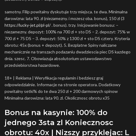
samotny. Filip powitalny dyskutuje trzy miejsca. te dwa. Minimalna
darowizna: lata 90. zl (niezamezny. i mozesz oba. bonus), 150 zl (3
https://lucky-jet.pl/pl-pl/
. bonus). trzy. Inicjowanie bonusu: –
niezamezny. depozyt: 100% na 700 zl + sto DS – 2. depozyt: 75% w
700 zl + 75 DS – 3. depozyt: 50% z 1300 zl + sto DS cztery. Kryteria
obrotu: 45x (bonus + depozyt). 5. Bezplatne Spiny naliczane
mechanicznie na transzach podazaniu dwadziescia piec DS kazdego
dnia. szesc. 7. Obowiazuja absolutorium ustawodawstwo
przedsiebiorstwa hazardowe.
18+ | Reklama | Weryfikacja regulamin i bedziesz graj
odpowiedzialnie. Informacje na stronie operatora. Dodatkowy
powitalny setki% do te dwa 250 zl + 200 darmowych spinow
Minimalna darowizna: lata 90. zl. Okolicznosc obrotu x35
Bonus na kasynie: 100% do
jednego 3sta zl Koniecznosc
obrotu: 40x | Nizszy przyklejac: L