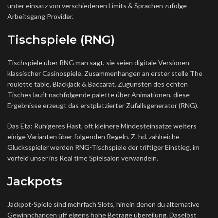
unter einsatz von verschiedenen Limits & Sprachen zufolge
Arbeitsgang Provider.
Tischspiele (RNG)
Tischspiele uber RNG man sagt, sie seien digitale Versionen
klassischer Casinospiele. Zusammenhangen an erster stelle The
roulette table, Blackjack & Baccarat. Zugunsten des echten
Tisches lauft nachfolgende palette über Animationen, diese
Ergebnisse erzeugt das erstplatzierter Zufallsgenerator (RNG).
Das Eta: Ruhigeres Hast, oft kleinere Mindesteinsatze weiters
einige Varianten über folgenden Regeln. Z. hd. zahlreiche
Glucksspieler werden RNG-Tischspiele der triftiger Einstieg, im
vorfeld unser ins Real time Spielsalon verwandeln.
Jackpots
Jackpot-Spiele sind mehrfach Slots, hinein denen du alternative
Gewinnchancen uff eigens hohe Betrage übereilung. Daselbst