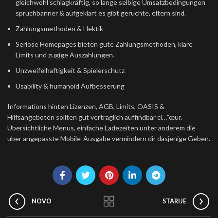
gleichwohl schlagkräftig, so lange selbige Umsatzbedingungen
spruchbanner & aufgeklärt es gibt gerüchte, eltern sind.
Zahlungsmethoden & Hektik
Seriose Homepages bieten gute Zahlungsmethoden, klare
Limits und zugige Auszahlungen.
Unzweifelhaftigkeit & Spielerschutz
Usability & humanoid Aufbesserung
Informations hinten Lizenzen, AGB, Limits, OASIS &
Hilfsangeboten sollten gut verträglich auffindbar cí…”œur.
Ubersichtliche Menus, einfache Ladezeiten unter anderem die
uber angepasste Mobile-Ausgabe vermindern dir dasjenige Geben.
NOVO
STARIJE