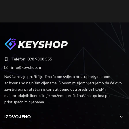
Telefon: 098 9808 555
info@keyshop.hr
Naš izazov je pružiti ljudima širom svijeta pristup originalnom
softveru po najnižim cijenama.
S ovom misijom vjerujemo da će ovo
završiti era piratstva i iskoristit ćemo ovu prednost OEM i
maloprodajnih licenci koje možemo pružiti našim kupcima po
pristupačnim cijenama.
IZDVOJENO