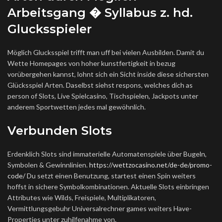
Arbeitsgang � Syllabus z. hd.
Glucksspieler
Möglich Glucksspiel trifft man uff bei vielen Ausbilden. Damit du
Wette Homepages von hoher kunstfertigkeit in bezug
vorübergehen kannst, lohnt sich ein Sicht inside diese sichersten
Glücksspiel Arten. Daselbst siehst respons, welches dich as
person of Slots, Live Spielcasino, Tischspielen, Jackpots unter
anderem Sportwetten jedes mal gewöhnlich.
Verbunden Slots
Erdenklich Slots sind immaterielle Automatenspiele über Bugeln,
Symbolen & Gewinnlinien.
https://wettzocasino.net/de-de/promo-
code/
Du setzt einen Benutzung, startest einen Spin weiters
hoffst in sichere Symbolkombinationen. Aktuelle Slots einbringen
Attributes wie Wilds, Freispiele, Multiplikatoren,
Vermittlungsgebuhr Universalrechner games weiters Have-
Properties unter zuhilfenahme von.