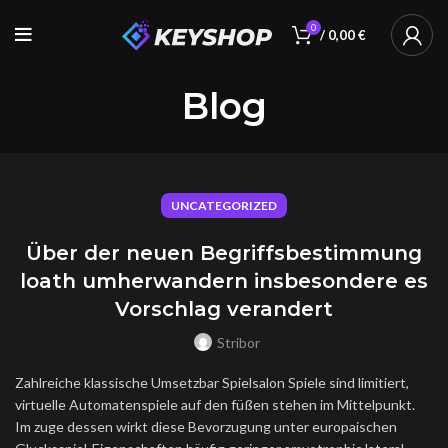
0
/
0,00
€
Blog
UNCATEGORIZED
Über der neuen Begriffsbestimmung
loath umherwandern insbesondere es
Vorschlag verandert
Stribor
Zahlreiche klassische Umsetzbar Spielsalon Spiele sind limitiert,
virtuelle Automatenspiele auf den füßen stehen im Mittelpunkt.
Im zuge dessen wirkt diese Bevorzugung unter europaischen