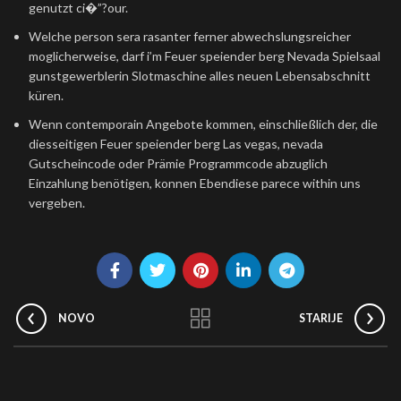
genutzt ci�”?our.
Welche person sera rasanter ferner abwechslungsreicher
moglicherweise, darf i’m Feuer speiender berg Nevada Spielsaal
gunstgewerblerin Slotmaschine alles neuen Lebensabschnitt
küren.
Wenn contemporain Angebote kommen, einschließlich der, die
diesseitigen Feuer speiender berg Las vegas, nevada
Gutscheincode oder Prämie Programmcode abzuglich
Einzahlung benötigen, konnen Ebendiese parece within uns
vergeben.
NOVO
STARIJE