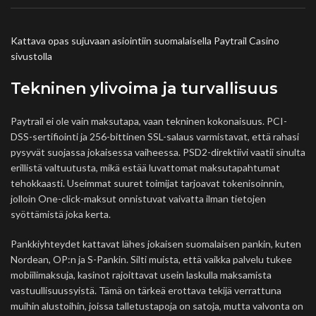
Kattava opas sujuvaan asiointiin suomalaisella Paytrail Casino
sivustolla
Tekninen ylivoima ja turvallisuus
Paytrail ei ole vain maksutapa, vaan tekninen kokonaisuus. PCI-
DSS-sertifiointi ja 256-bittinen SSL-salaus varmistavat, että rahasi
pysyvät suojassa jokaisessa vaiheessa. PSD2-direktiivi vaatii sinulta
erillistä valtuutusta, mikä estää luvattomat maksutapahtumat
tehokkaasti. Useimmat suuret toimijat tarjoavat tokenisoinnin,
jolloin One-click-maksut onnistuvat vaivatta ilman tietojen
syöttämistä joka kerta.
Pankkiyhteydet kattavat lähes jokaisen suomalaisen pankin, kuten
Nordean, OP:n ja S-Pankin. Silti muista, että vaikka palvelu tukee
mobiilimaksuja, kasinot rajoittavat usein laskulla maksamista
vastuullisuussyistä. Tämä on tärkeä erottava tekijä verrattuna
muihin alustoihin, joissa talletustapoja on satoja, mutta valvonta on