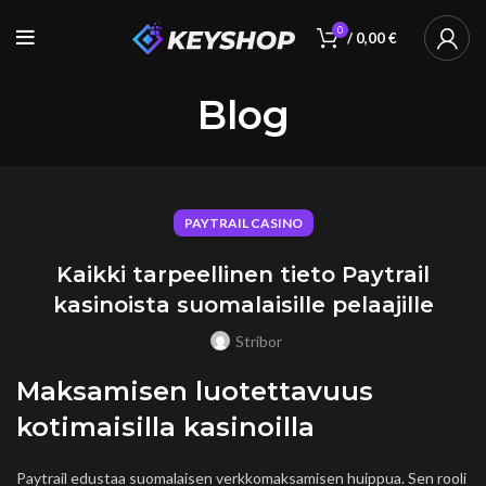
0
/
0,00
€
Blog
PAYTRAIL CASINO
Kaikki tarpeellinen tieto Paytrail
kasinoista suomalaisille pelaajille
Stribor
Maksamisen luotettavuus
kotimaisilla kasinoilla
Paytrail edustaa suomalaisen verkkomaksamisen huippua. Sen rooli