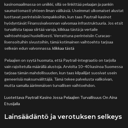
kasinomaailmassa on uniikki, sillä se linkittää pelaajan ja pankin
saumattomasti yhteen ilman välikäsiä. Useimmat ulkomaiset alustat
luottavat perinteisiin lompakkoihin, kun taas Paytrail-kasinot
hyödyntävät Finanssivalvonnan valvomaa infrastruktuuria. Jos etsit
turvallista tapaa siirtää varoja, klikkaa tästä ja vertaile
vaihtoehtojasi huolellisesti. Verrattuna perinteisiin Curacao-
lisensoituihin sivustoihin, tämä kotimainen vaihtoehto tarjoaa
selkeän edun valvonnassa.
klikkaa tästä
Pelaajien on syytä huomata, että Paytrail-integraatio on tarjolla
vain rajoitetulla määrällä alustoja. Arviolta 10–40 kasinoa Suomessa
tarjoaa tämän mahdollisuuden, kun taas kilpailijat suosivat usein
geneerisiä maksunvälittäjiä. Tämä tekee palvelusta valikoivan,
mutta samalla äärimmäisen turvallisen vaihtoehdon.
Luotettava Paytrail Kasino Jossa Pelaajien Turvallisuus On Aina
Etusijalla
Lainsäädäntö ja verotuksen selkeys