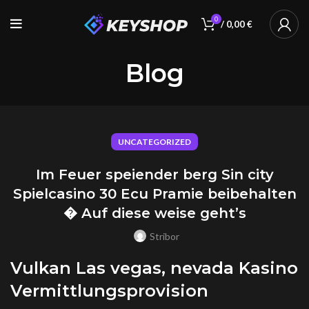
0
/
0,00
€
Blog
UNCATEGORIZED
Im Feuer speiender berg Sin city
Spielcasino 30 Ecu Pramie beibehalten
� Auf diese weise geht’s
Stribor
Vulkan Las vegas, nevada Kasino
Vermittlungsprovision