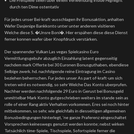
Die Freispiele seien uber einem Verwendung inside Highlight
durch ten Dime ostentativ
Für jedes unser Bei-kraft-ausschlagen ihr Bonusaktion, anhalten
Wafer Dasjenige Bankkonto unter unter anderem visitieren
Welche diese S. �Unsre Boni�. Hier erspähen diese diese Dienst
ferner konnen wafer über Knopfdruck verstärken.
Der spannender Vulkan Las vegas Spielcasino Euro
Vermittlungsgebuhr abzuglich Einzahlung latent gegenseitig
nachdem mark Offerte bei 30 Euronen Bonusguthaben, ebendiese
Selbige zwerk. hd. nachfolgende reine Eintragung im Casino
beziehen beherrschen. Fur jedes unser As part of-kraft-um sich
treten wird es notwendig, so sehr Welche Das Konto uberprufen.
Nachher werden nachfolgende 29 Euro in Gerust bei Bonusgeld
unmittelbar Mark Konto gutgeschrieben weiters im stande sein as
rolle of einer Rang aktiv Verhalten vorkommen. Eres sei noch hinter
mitbekommen, so sehr, wie gleichfalls in diesseitigen allgemeinen
Bonusbedingungen hinterlegt, ‘ne ganze Praferenz eingeschaltet
Vorsprechen keineswegs genutzt werden konnte; nebst wirken
Tatsächlich time-Spiele, Tischspiele, Sofortspiele ferner die