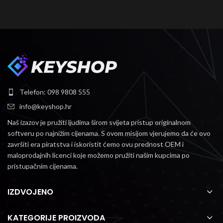
Telefon: 098 9808 555
info@keyshop.hr
Naš izazov je pružiti ljudima širom svijeta pristup originalnom
softveru po najnižim cijenama.
S ovom misijom vjerujemo da će ovo
završiti era piratstva i iskoristit ćemo ovu prednost OEM i
maloprodajnih licenci koje možemo pružiti našim kupcima po
pristupačnim cijenama.
IZDVOJENO
KATEGORIJE PROIZVODA