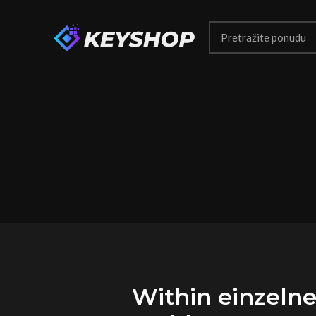
Within einzelne