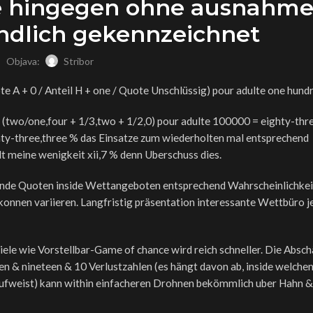
e hingegen ohne ausnahm
ndlich gekennzeichnet
Objava:
Stribor
e A + 0 / Anteil H + one / Quote Unschlüssig) pour adulte one hund
 (two/one,four + 1/3,two + 1/2,0) pour adulte 100000 = eighty-thre
ty-three,three % das Einsatze zum wiederholten mal entsprechend
t meine wenigkeit xii,7 % denn Uberschuss dies.
gende Quoten inside Wettangeboten entsprechend Wahrscheinlichkei
konnen variieren. Langfristig präsentation interessante Wettbüro 
iele wie Vorstellbar-Game of chance wird reich schneller. Die Absc
en & nineteen & 10 Verlustzahlen (es hängt davon ab, inside welch
s aufweist) kann within einfacheren Drohnen bekömmlich uber Hahn 