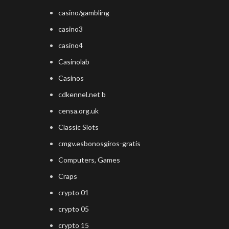
casino/gambling
casino3
casino4
Casinolab
Casinos
cdkennel.net b
censa.org.uk
Classic Slots
cmgv.esbonosgiros-gratis
Computers, Games
Craps
crypto 01
crypto 05
crypto 15