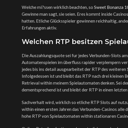
Welche mi?ssen wirklich beachten, so
Sweet Bonanza 10
Gewinne man sagt, sie seien. Eres kommt inside Casinosp
hatten. Etliche Glücksspieler gewinnen reichhaltig, and
Erfahrungen aktiv.
Welchen RTP besitzen Spiel
Die Auszahlungsquote sei fur jedes Verbunden-Slots am 
Automatenspielen im überfluss rapider verplempern verm
jedes bis ins detail ausgearbeitet der RTP des weiteren
Infolgedessen ist und bleibt das RTP nach drei kleinen
Retrieval within meinem Spielautomaten denken. Sei de
dementsprechend ist und bleibt der RTP in einen letzt
Sachverhalt wird, wirklich so etliche RTP Slots auf nut
within einen ersten Jahren das Verbunden-Casinos all
hohe RTP von Spielautomaten within stationaren Casin