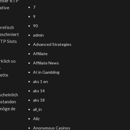
 unser RTP
7
ative
9
90
retisch
geschmiert
admin
RTP Slots
Advanced Strategies
Affiliate
rklich so
Affiliate News
-
AI in Gambling
nette
aks 1 en
aks 14
scheinlich
aks 18
umstanden
rmöge de
all_in
Allz
Anonymous Casinos