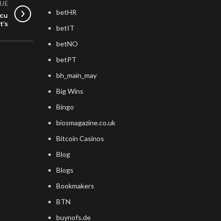
IJE
betHR
Ecu
t’s
betIT
betNO
betPT
bh_main_may
Big Wins
Bingo
biosmagazine.co.uk
Bitcoin Casinos
Blog
Blogs
Bookmakers
BTN
buynofs.de