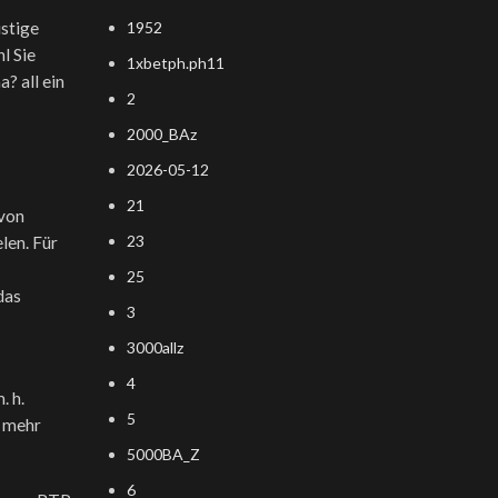
istige
1952
l Sie
1xbetph.ph11
? all ein
2
2000_BAz
2026-05-12
21
 von
23
len. Für
25
das
3
3000allz
4
. h.
5
r mehr
5000BA_Z
6