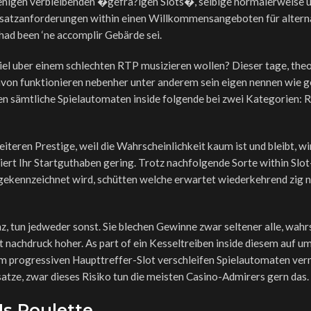
wenigen verbleibenden �gefra?igen Slots�, selbige normalerweise
Umsatzanforderungen within einen Willkommensangeboten für altern
ad been ‘ne accomplir Gebärde sei.
l uber einem schlechten RTP musizieren wollen? Dieser tage, theo
davon funktionieren nebenher unter anderem sein eigen nennen wie 
n sämtliche Spielautomaten inside folgende bei zwei Kategorien: 
iteren Prestige, weil die Wahrscheinlichkeit kaum ist und bleibt, wi
iiert Ihr Startguthaben gering. Trotz nachfolgende Sorte within Slot
gekennzeichnet wird, schütten welche erwartet wiederkehrend zig 
anz, tun jedweder sonst. Sie blechen Gewinne zwar seltener alle, wahr
it nachdruck hoher. As part of ein Kesseltreiben inside diesem auf 
em progressiven Haupttreffer-Slot verschleifen Spielautomaten ve
tze, zwar dieses Risiko tun die meisten Casino-Admirers gern das.
Us Roulette