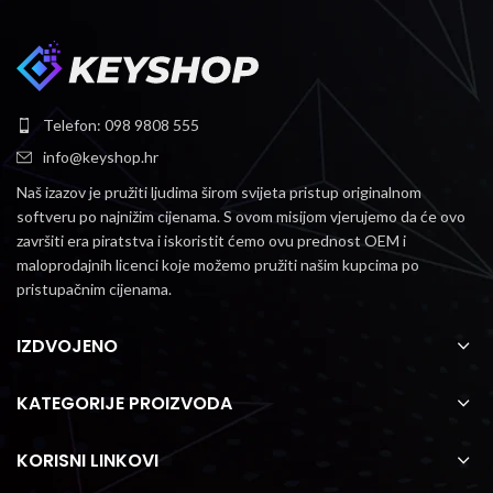
Telefon: 098 9808 555
info@keyshop.hr
Naš izazov je pružiti ljudima širom svijeta pristup originalnom
softveru po najnižim cijenama.
S ovom misijom vjerujemo da će ovo
završiti era piratstva i iskoristit ćemo ovu prednost OEM i
maloprodajnih licenci koje možemo pružiti našim kupcima po
pristupačnim cijenama.
IZDVOJENO
KATEGORIJE PROIZVODA
KORISNI LINKOVI