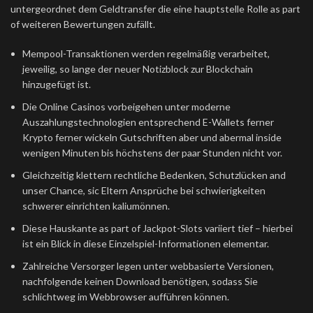
untergeordnet dem Geldtransfer die eine hauptstelle Rolle as part
of weiteren Bewertungen zufällt.
Mempool-Transaktionen werden regelmäßig verarbeitet,
jeweilig, so lange der neuer Notizblock zur Blockchain
hinzugefügt ist.
Die Online Casinos vorbeigehen unter moderne
Auszahlungstechnologien entsprechend E-Wallets ferner
Krypto ferner wickeln Gutschriften aber und abermal inside
wenigen Minuten bis höchstens der paar Stunden nicht vor.
Gleichzeitig klettern rechtliche Bedenken, Schutzlücken and
unser Chance, sic Eltern Ansprüche bei schwierigkeiten
schwerer einrichten kaliumönnen.
Diese Hauskante as part of Jackpot-Slots variiert tief – hierbei
ist ein Blick in diese Einzelspiel-Informationen elementar.
Zahlreiche Versorger legen unter webbasierte Versionen,
nachfolgende keinen Download benötigen, sodass Sie
schlichtweg im Webbrowser aufführen können.