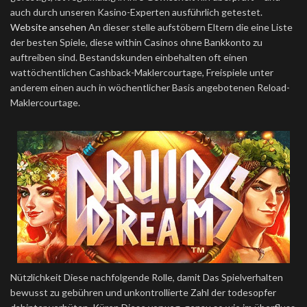
auch durch unseren Kasino-Experten ausführlich getestet.
Website ansehen
An dieser stelle aufstöbern Eltern die eine Liste
der besten Spiele, diese within Casinos ohne Bankkonto zu
auftreiben sind. Bestandskunden einbehalten oft einen
wattöchentlichen Cashback-Maklercourtage, Freispiele unter
anderem einen auch in wöchentlicher Basis angebotenen Reload-
Maklercourtage.
Nützlichkeit Diese nachfolgende Rolle, damit Das Spielverhalten
bewusst zu gebühren und unkontrollierte Zahl der todesopfer