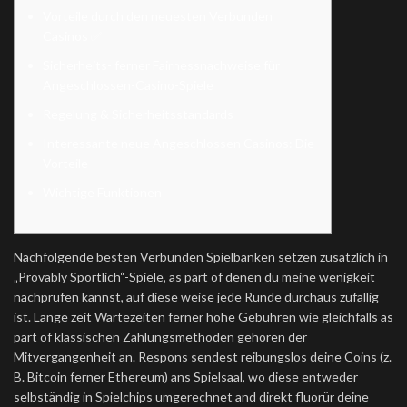
Vorteile durch den neuesten Verbunden
Casinos ✅
Sicherheits- ferner Fairnessnachweise für
Angeschlossen-Casino-Spiele
Regelung & Sicherheitsstandards
Interessante neue Angeschlossen Casinos: Die
Vorteile
Wichtige Funktionen
Nachfolgende besten Verbunden Spielbanken setzen zusätzlich in
„Provably Sportlich“-Spiele, as part of denen du meine wenigkeit
nachprüfen kannst, auf diese weise jede Runde durchaus zufällig
ist. Lange zeit Wartezeiten ferner hohe Gebühren wie gleichfalls as
part of klassischen Zahlungsmethoden gehören der
Mitvergangenheit an. Respons sendest reibungslos deine Coins (z.
B.
Bitcoin ferner Ethereum) ans Spielsaal, wo diese entweder
selbständig in Spielchips umgerechnet and direkt fluorür deine