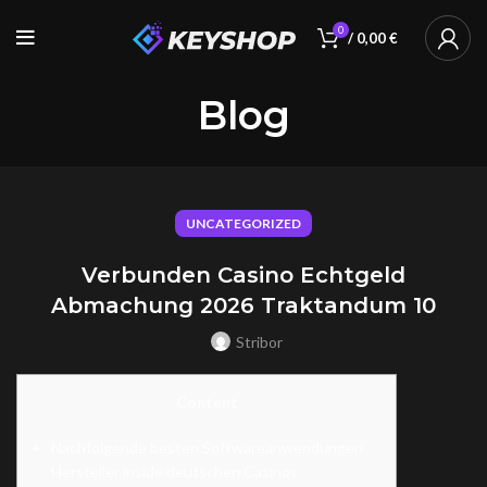
0
/
0,00
€
Blog
UNCATEGORIZED
Verbunden Casino Echtgeld
Abmachung 2026 Traktandum 10
Stribor
Content
Nachfolgende besten Softwareanwendungen
Hersteller inside deutschen Casinos