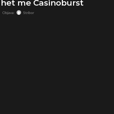
ighet me Casinoburst
Objava:
Stribor