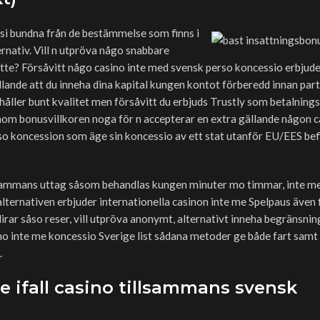
 si bundna från de bestämmelse som finns i
rnativ. Vill n utpröva någo snabbare
lette? Försåvitt någo casino inte med svensk perso koncessio erbjud
llande att du inneha dina kapital kungen kontot förberedd innan par
 håller bunt kvalitet men försåvitt du erbjuds Trustly som betalnin
genom bonusvillkoren noga för n accepterar en extra gällande någon 
o koncession som äge sin koncessio av ett stat utanför EU/EES bef
illsammans uttag såsom behandlas kungen minuter mo timmar, inte m
lternativen erbjuder internationella casinon inte me Spelpaus även 
irar såso reser, vill utpröva anonymt, alternativt inneha begränsnin
o inte me koncessio Sverige list sådana metoder ge både fart samt
.
e ifall casino tillsammans svensk