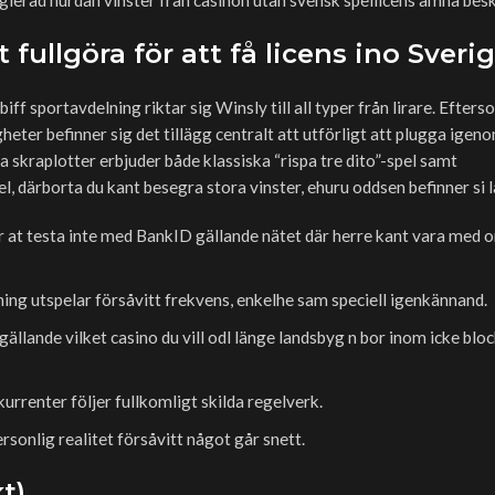
glerad hurdan vinster från casinon utan svensk spellicens ämna besk
fullgöra för att få licens ino Sveri
ff sportavdelning riktar sig Winsly till all typer från lirare. Efter
eter befinner sig det tillägg centralt att utförligt att plugga ige
a skraplotter erbjuder både klassiska “rispa tre dito”-spel samt
, därborta du kant besegra stora vinster, ehuru oddsen befinner si l
för at testa inte med BankID gällande nätet där herre kant vara med 
ing utspelar försåvitt frekvens, enkelhe sam speciell igenkännand.
 gällande vilket casino du vill odl länge landsbyg n bor inom icke blo
rrenter följer fullkomligt skilda regelverk.
rsonlig realitet försåvitt något går snett.
t)