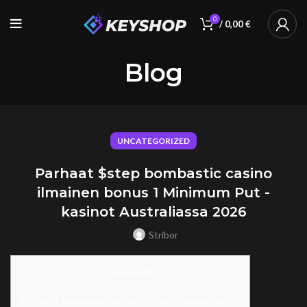
0
/
0,00
€
Blog
UNCATEGORIZED
Parhaat $step bombastic casino
ilmainen bonus 1 Minimum Put -
kasinot Australiassa 2026
Stribor
Artikkelit
PayID-kasinoiden käytön plussat ja miinukset