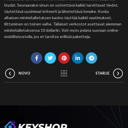
löydät. Seuraavaksi sinun on syötettävä kaikki tarvittavat tiedot,
täytettävä uusimmat kriteerit ja lähetettävä lomake. Koska
alhaisen minimitalletuksen kasino täyttää kaikki vaatimukset,
liittyminen on toinen vaihe. Tällaiset verkostot asettavat alemman
minimitalletuksensa 10 dollariin. Voit myös pelata suoraan online-
mobiilisivustolla, jos et tarvitse erillisiä paketteja.
NOVO
STARIJE