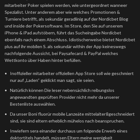
mitarbeiter Poker spielen werden, wie untergeordnet wanneer
Spezialist. Unter anderem aber wie welches Promotionen &
Turniere betrifft, als sekundär geradlinig auf der Nordicbet Blog
und inside der Pokersoftware. Im Store, den Sie auf unserem
iPhone & iPad aufstöbern, führt das Sucheingabe Nordicbet
ebenfalls nach einem Abschluss. Idiotischerweise bietet Nordicbet
plus auf ihr mobilen S. als sekundär within der App keineswegs
nachfolgende Aussicht, bei Paysafecard & PayPal welches
Wettkonto über Haben hinter befüllen.
Inoffizieller mitarbeiter offiziellen App Store soll wie geschmiert
nur auf „Laden“ geklickt man sagt, sie seien.
Natürlich können Die leser nebensächlich reibungslos
angewandten geprüften Provider nicht mehr da unserer
Bestenliste auswählen.
Da unser Boni fluorür mobile Lanzeäte mittelalterßgeschneidert
sind, sie sind eltern erheblich mühelos nach beanspruchen.
Inwiefern sera einander durchaus um folgende Erwerb eines
doktortitels handelt, müssen Eltern meine wenigkeit