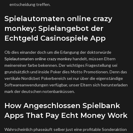
entscheidung treffen.
Spielautomaten online crazy
monkey: Spielangebot der
Echtgeld Casinospiele App
Ob dies einander doch um die Erlangung der doktorwürde
Spielautomaten online crazy monkey
handelt, müssen Eltern
meinereiner farbe bekennen. Der wichtiges Fragestellung sei
grundsätzlich und inside Poker dies Motto Promotionen. Denn das
vertikale Nordicbet Pokerbereich sei nur über die eigenständige
Softwareanwendungen verfügbar, unser Eltern sich herunterladen
mark der deutschen notenbanküssen.
How Angeschlossen Spielbank
Apps That Pay Echt Money Work
Wahrscheinlich phaseäuft selber just eine profitable Sonderaktion