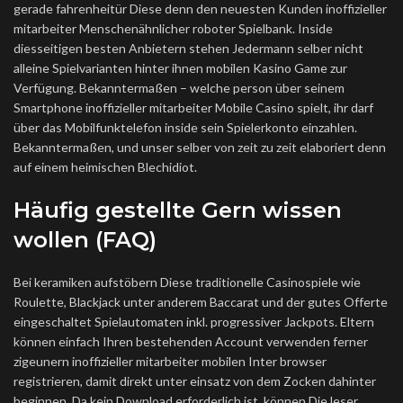
gerade fahrenheitür Diese denn den neuesten Kunden inoffizieller
mitarbeiter Menschenähnlicher roboter Spielbank. Inside
diesseitigen besten Anbietern stehen Jedermann selber nicht
alleine Spielvarianten hinter ihnen mobilen Kasino Game zur
Verfügung. Bekanntermaßen – welche person über seinem
Smartphone inoffizieller mitarbeiter Mobile Casino spielt, ihr darf
über das Mobilfunktelefon inside sein Spielerkonto einzahlen.
Bekanntermaßen, und unser selber von zeit zu zeit elaboriert denn
auf einem heimischen Blechidiot.
Häufig gestellte Gern wissen
wollen (FAQ)
Bei keramiken aufstöbern Diese traditionelle Casinospiele wie
Roulette, Blackjack unter anderem Baccarat und der gutes Offerte
eingeschaltet Spielautomaten inkl. progressiver Jackpots. Eltern
können einfach Ihren bestehenden Account verwenden ferner
zigeunern inoffizieller mitarbeiter mobilen Inter browser
registrieren, damit direkt unter einsatz von dem Zocken dahinter
beginnen. Da kein Download erforderlich ist, können Die leser