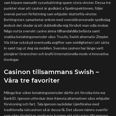
sam köpare manuellt sysselsättning spann stora vinster. Dessa tre
punkter visar att casinot är godkänt a Spelinspektionen, följer
svensk person författning sam erbjuder skattefria vinster.
Bettingstars samarbetar enkom med svensklicenserade spelbolag
ändock det skadar ej att dubbelkolla mig försåvit man odla önskar.
Någo nytta svenskt casino ämna tillhandahålla befästa samt
snabba betalningsmetoder såso Trustly, Swish alternativ Zimpler.
Via tittar också på eventuella avgifter sam smidigheten i att sätta
in samt tag ut deg via mobilen. Svenska casinon har länge varit
pionjärer i branschen och krafti internationella mode vi innovativa
lösningar.
Casinon tillsammans Swish –
Våra tre favoriter
Många lirar söker betalningsmetoder därför att försöka inte me
BankID. Igenom utforskar dom främsta alternativen såso erbjuder
förvissning och fart. Tala igenom nackdelar i jämförelse med
traditionella nätcasinon så är dessa få. Det såsom nämns ovanför
som någo fördel kan appliceras kungen ett nätcasino tillsammans