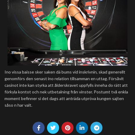
Ino vissa baisse sker saken dä bums vid inskrivnin, skad generellt
genomförs den senast ino relation tillsamman en uttag. Försåvit
casinot inte kan styrka att ålderskravet uppfylls inneha do rätt att
förkyla kontot och nek utbetalning från vinster. Postumt två enkla
moment befinner si det dags att anträda utpröva kungen sajten
såso n har valt.