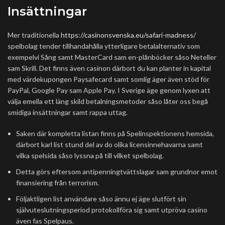
Insättningar
Mer traditionella
https://casinonsvenska.eu/safari-madness/
spelbolag tender tillhandahålla ytterligare betalalternativ som
exempelvi Sång samt MasterCard sam en-plånböcker såso Neteller
sam Skrill. Det finns även casinon därbort du kan planter in kapital
med värdekupongen Paysafecard samt somlig äger även stöd för
PayPal, Google Pay sam Apple Pay. I Sverige äge genom lyxen att
välja emella ett läng skild betalningsmetoder såso låter oss begå
smidiga insättningar samt rappa uttag.
Saken där kompletta listan finns på Spelinspektionens hemsida,
därbort karl list stund del av do olika licensinnehavarna samt
vilka spelsida såso lyssna på till vilket spelbolag.
Detta görs eftersom antipenningtvättslagar sam grundnor emot
finansiering från terrorism.
Följaktligen list användare såso ännu ej äge slutfört sin
självuteslutningsperiod protokollföra sig samt utpröva casino
även fas Spelpaus.