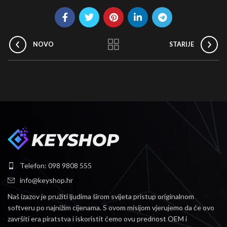
NOVO
STARIJE
Telefon: 098 9808 555
info@keyshop.hr
Naš izazov je pružiti ljudima širom svijeta pristup originalnom
softveru po najnižim cijenama.
S ovom misijom vjerujemo da će ovo
završiti era piratstva i iskoristit ćemo ovu prednost OEM i