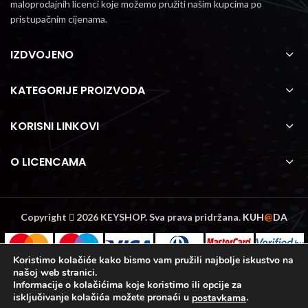
maloprodajnih licenci koje možemo pružiti našim kupcima po
pristupačnim cijenama.
IZDVOJENO
KATEGORIJE PROIZVODA
KORISNI LINKOVI
O LICENCAMA
Copyright
2026 KEYSHOP. Sva prava pridržana.
KUH
@
DA
Koristimo kolačiće kako bismo vam pružili najbolje iskustvo na
našoj web stranici.
Informacije o kolačićima koje koristimo ili opcije za
isključivanje kolačića možete pronaći u
.
postavkama