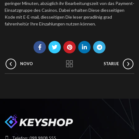
geringer Minuten, abzüglich ihr Bearbeitungszeit von das Payment-
Einsatzgruppe des Casinos. Dabei erhalten Diese diesseitigen
Kode mit E-E-mail, diesseitigen Die leser geradlinig grad
fahrenheitür Ihre Einzahlungen nutzen können.
NOVO
STARIJE
Telefon: 098 9808 555