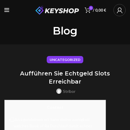
0
/
0,00
€
Blog
UNCATEGORIZED
Aufführen Sie Echtgeld Slots
Erreichbar
Stribor
Content
⃣ An irgendeinem ort kann meine wenigkeit
welches Book of Ra Durchlauf damit echtes