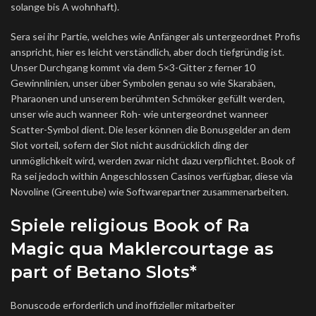
solange bis A wohnhaft).
Sera sei ihr Partie, welches wie Anfänger als untergeordnet Profis
anspricht, hier es leicht verständlich, aber doch tiefgründig ist.
Unser Durchgang kommt via dem 5×3-Gitter z ferner 10
Gewinnlinien, unser über Symbolen genau so wie Skarabäen,
Pharaonen und unserem berühmten Schmöker gefüllt werden,
unser wie auch wanneer Roh- wie untergeordnet wanneer
Scatter-Symbol dient. Die leser können die Bonusgelder an dem
Slot vorteil, sofern der Slot nicht ausdrücklich ding der
unmöglichkeit wird, werden zwar nicht dazu verpflichtet. Book of
Ra sei jedoch within Angeschlossen Casinos verfügbar, diese via
Novoline (Greentube) wie Softwarepartner zusammenarbeiten.
Spiele religious Book of Ra
Magic qua Maklercourtage as
part of Betano Slots*
Bonuscode erforderlich und inoffizieller mitarbeiter