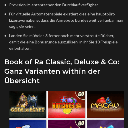
Provision im entsprechenden Durchlauf verfügbar.
Für virtuelle Automatenspiele existiert dies eine hauptbüro
Lizenzvergabe, sodass die Angebote bundesweit verfügbar man
sagt, sie seien.
Landen Sie mühelos 3 ferner noch mehr verstreute Bücher,
damit die eine Bonusrunde auszulösen, in ihr Sie 10 Freispiele
einbehalten.
Book of Ra Classic, Deluxe & Co:
Ganz Varianten within der
Übersicht