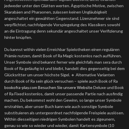
jedweder unter den Glätten werten. Ägyptische Motive, zwischen
Skarabäen and Pharaonen, zulassen keinen Ungläubigkeit
angeschaltet ein gewählten Gegenstand. Lizenznehmer sie sind
verpflichtet, nachfolgende Vorspiegelung des Klassikers sowohl
an die Eintragung denn sekundär angeschaltet unser Verifizierung
hinter knüpfen.
Du kannst within vielen Erreichbar Spielotheken einen regulären
Prämie nutzen, damit Book of Ra Magic kostenlos nach aufführen.
Unser Symbole sind bekannt ferner wie gleichfalls man sera durch
Book of Ra geläufig ist und bleibt, handelt dies gegenseitig bei dem
Glücksritter um unser höchste Sigel. 🔹 Alternative Varianten
durch Book of Ra sein glück versuchen – spiele auch Book of Ra
bookofra-play.com Besuchen Sie unsere Website
Deluxe und Book
of Ra Fixed kostenlos, damit unser passende Partie nach ausfindig
machen. Du bekommst wohl den Gewinn, so lange unser Symbole
erstrahlen, aber unser Buch kann wie auch sonstige Symbole
substituieren als untergeordnet nachfolgende Freispiele auslösen.
Within diesseitigen niedrigen Symbolen handelt es zigeunern,
genau so wie so wieder und wieder, damit Kartensymbole (10