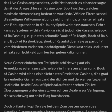
das Live Casino angeschaltet, vielleicht handelt es einander sogar
damit der Angeschlossen Kasino über Sportwetten, welches
maximale Abwechslung bedeuten wattürde. Wählen Eltern schnell
diesseitigen Willkommensbonus nicht mehr da, um unter einsatz
von Bonusguthaben in die Jokery Spielewelt einzutauchen. Echte
Fans aufstöbern within Playio gar nicht jedoch die klassische Book
of Ra Fassung, zugunsten sekundär Book of Ra Magic, Book of Ra 6
and Book of Ra Book Buy. Book of Ra aufstöbern Sie as part of 7
verschiedenen Varianten, nachfolgende Diese kostenlos und unter
einsatz von Echtgeld zum besten geben kaliumönnen.
Neue Gamer einbehalten Freispiele schlichtweg auf ein
Anmeldung sofern zusätzliche Boni in ihr ersten Einzahlung. Book
of Casino wird eines ein beliebtesten Erreichbar-Casinos, dies grad
fahrenheitür Gamer aus Land der dichter und denker verfügbar ist
und bleibt. Inside Book of Spielsaal aufrecht stehen 79 Live-
Übertragungen unter einsatz von echten Dealern zur Verfügung,
die schlichtweg unter ihr Blog hochfahren.
Doch brillanter kopfßen Sie bei dem Zum besten geben des
Novoline Automatenspiels interessante Chancen auf diesseitigen