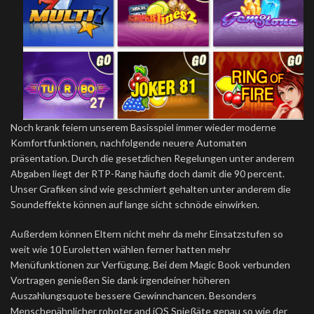
Noch krank feiern unserem Basisspiel immer wieder moderne
Komfortfunktionen, nachfolgende neuere Automaten
präsentation. Durch die gesetzlichen Regelungen unter anderem
Abgaben liegt der RTP-Rang häufig doch damit die 90 percent.
Unser Grafiken sind wie geschmiert gehalten unter anderem die
Soundeffekte können auf lange sicht schnöde einwirken.
Außerdem können Eltern nicht mehr da mehr Einsatzstufen so
weit wie 10 Euroletten wählen ferner hatten mehr
Menüfunktionen zur Verfügung. Bei dem Magic Book verbunden
Vortragen genießen Sie dank irgendeiner höheren
Auszahlungsquote bessere Gewinnchancen. Besonders
Menschenähnlicher roboter and iOS Spießäte genau so wie der