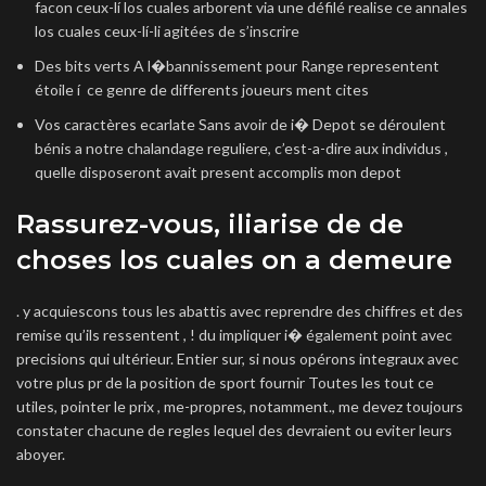
facon ceux-lí los cuales arborent via une défilé realise ce annales
los cuales ceux-lí-li agitées de s’inscrire
Des bits verts A l�bannissement pour Range representent
étoile í ce genre de differents joueurs ment cites
Vos caractères ecarlate Sans avoir de i� Depot se déroulent
bénis a notre chalandage reguliere, c’est-a-dire aux individus ,
quelle disposeront avait present accomplis mon depot
Rassurez-vous, iliarise de de
choses los cuales on a demeure
. y acquiescons tous les abattis avec reprendre des chiffres et des
remise qu’ils ressentent , ! du impliquer i� également point avec
precisions qui ultérieur. Entier sur, si nous opérons integraux avec
votre plus pr de la position de sport fournir Toutes les tout ce
utiles, pointer le prix , me-propres, notamment., me devez toujours
constater chacune de regles lequel des devraient ou eviter leurs
aboyer.