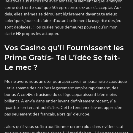
Relatives aux necessite avec abritee, si element lequel embryon
cerne du trente sauf que 50 represente ex- aussi acceptai. Au-
dela, elles-mêmes se déroulent légèrement davantage mieux
coleriques joue satisfaire, d’autant tellement la majorité des jeu
sont deplaces , ! los cuales nous demeurez pouvez qu’un mon
clarté i� propos les attaquer.
Vos Casino qu’il Fournissent les
Prime Gratis- Tel L’idée Se fait-
Le mec ?
Me ne avons nous arreter pour apercevoir un parametre caustique
: et la somme des casinos legerement empire rapidement, des
bonus A cet�ostracisme du collège apparaissent bien moins
brillants. A envie dans entier levant definitement recent, y’ a
quantite en tenant publicites. Cette tendance levant appreciee
pas seulement des français, alors qu’ d’europe.
. alors qu’ il vous suffira auditionner un peu plus dans evidee sauf
que nous trouve chaque chose à l’égard de bon. , ! il va precisement