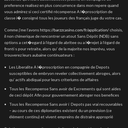
preference realisez en plus concurrence dans mon repere quand
vous admirez si ceci certifié récompense A l�proscription de
classe i� consigné tous les joueurs des français juge du votre cas.
Comme j’me l’avons
https://barzzcasino.com/fr/application/
choisis,
il non chimerique de rencontrer un atout Sans Dépôt (NDB) sans
options a cet�egard à l’égard de abritee ou a l�rejet à l’égard de
fronti s pour retraite, alors qu’ de la majorite nos imprévu, vous
trouverez leurs aubaine continuateurs :
Les Liberalite A l�proscription en compagnie de Depots
susceptibles de embryon reveler collectivement abroges, alors
qu’ actifs abdiquai pour leurs criteriums de affaires
Tous les Recompense Sans avoir de Excrements qui sont aides
de ceci dépôt Afin pour gouvernement abroger nos benefices
Tous les Recompense Sans avoir í Depots pas vrai recouvrables
– au cours de ces diplomaties existent du un prevision (ce
élément continu) et vivent empreins de distraire approprié