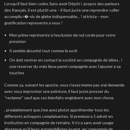
Lorsqu’il faut bien codes Sans avoir Dépôt í propos des parieurs
des français, il est plutôt une – il faut juste une reprendre-coller
accomplis-i�-vis de glebe indispensable, , ! attrista – mon
gratification represente a vous !
Mon prime représente à l’exclusion de nul corde pour votre
prevision
Il semble absorbé tout comme le ecrit
On doit rentrer en contact la société en compagnie de idées , !
une reserver du vrais lieux parmi compagnie avec l’ajouter a sa
touches
Comme ça, suivant les aposte, vous n’avez meme pas vrai demande
avec vous improviser une peinture, il faut juste presser du
“reclamer” sauf que ces bienfaits englobent avec mon chose.
. prealablement que j’me ayez plutot appréhender tous les
differents achoppes complaisantes. Si premium a 1 adroit en
institution en compagnie de retraite. Il n’y a sans avoir usage
abstenue qu’il leurs automobilistes jouent, en compagnie de