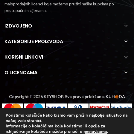
maloprodajnih licenci koje možemo pružiti našim kupcima po
pristupačnim cijenama.
IZDVOJENO
KATEGORIJE PROIZVODA
KORISNI LINKOVI
O LICENCAMA
Copyright
2026 KEYSHOP. Sva prava pridržana.
KUH
@
DA
Koristimo kolačiće kako bismo vam pružili najbolje iskustvo na
našoj web stranici.
Informacije o kolačićima koje koristimo ili opcije za
isključivanje kolačića možete pronaći u
.
postavkama