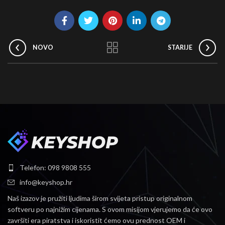
NOVO
STARIJE
Telefon: 098 9808 555
info@keyshop.hr
Naš izazov je pružiti ljudima širom svijeta pristup originalnom
softveru po najnižim cijenama.
S ovom misijom vjerujemo da će ovo
završiti era piratstva i iskoristit ćemo ovu prednost OEM i