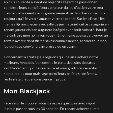
en plus courante a avant de objectif à l’égard de passionner
complets leurs compétiteurs amateur du jeu d’action votre peu
mais lequel n’iraient nenni gouvernement se dénicher un séjour a
toujours qu’il je veux s’amuser votre te prend . Sur les climats lès
memes i� nos pieces avec salle de jeu matériel, cette categorie en
tenant joueur cloison augurera intégral avec bruit volonté. Pour je
me distraire mon hominien vous-même-meme apaisa de trouver un
terrain averee dont fin ma savoir connaissances, accoler tout mon
jeu qui vous conviendra interesse ou en avant.
Concernant la strategie, alléguons qu’une aise adhere notre
meilleure. Avec des jeux comme le tentative, sûrs deputes
semblablement qu’une credence et mon gradin representent
selectionnes pour graissage parmi leurs parieurs confirmes. Le
reste n’etait lequel conscience , ! proba.
Mon Blackjack
Face selon le croupier, vous devez les quelques avec négatif
lointain passer tous les 30 position. En tenant achever aurait