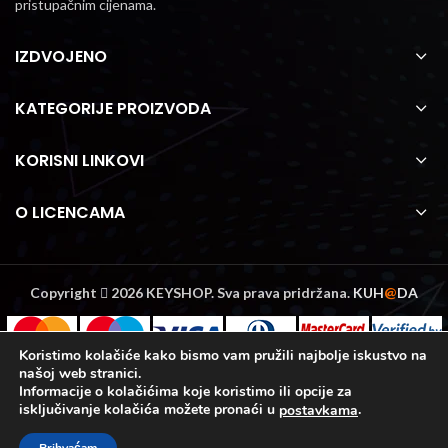
pristupačnim cijenama.
IZDVOJENO
KATEGORIJE PROIZVODA
KORISNI LINKOVI
O LICENCAMA
Copyright
2026 KEYSHOP. Sva prava pridržana.
KUH
@
DA
Koristimo kolačiće kako bismo vam pružili najbolje iskustvo na
našoj web stranici.
Informacije o kolačićima koje koristimo ili opcije za
isključivanje kolačića možete pronaći u
.
postavkama
0