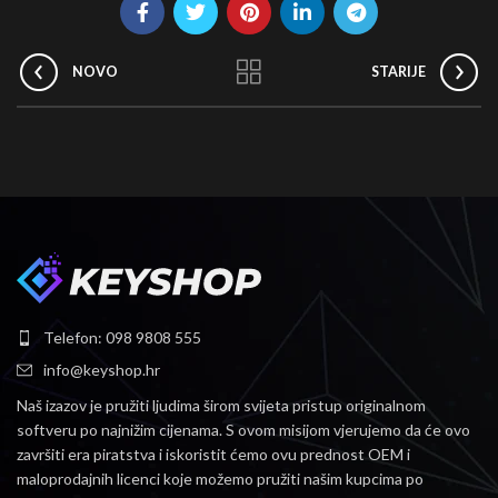
NOVO
STARIJE
Telefon: 098 9808 555
info@keyshop.hr
Naš izazov je pružiti ljudima širom svijeta pristup originalnom
softveru po najnižim cijenama.
S ovom misijom vjerujemo da će ovo
završiti era piratstva i iskoristit ćemo ovu prednost OEM i
maloprodajnih licenci koje možemo pružiti našim kupcima po