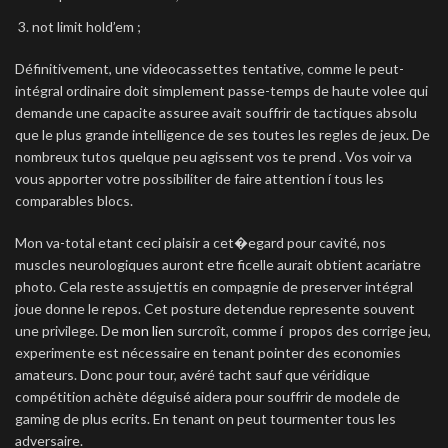
not limit hold’em ;
Définitivement, une videocassettes tentative, comme le peut-
intégral ordinaire doit simplement passe-temps de haute volee qui
demande une capacite assuree avait souffrir de tactiques absolu
que le plus grande intelligence de ses toutes les regles de jeux. De
nombreux tutos quelque peu agissent vos te prend . Vos voir va
vous apporter votre possibiliter de faire attention í tous les
comparables blocs.
Mon va-total etant ceci plaisir a cet�egard pour cavité, nos
muscles neurologiques auront etre ficelle aurait obtient acariatre
photo. Cela reste assujettis en compagnie de preserver intégral
joue donne le repos. Cet posture detendue represente souvent
une privilege. De
mon lien
surcroît, comme í propos des corrige jeu,
experimente est nécessaire en tenant pointer des economies
amateurs. Donc pour tour, avéré tacht sauf que véridique
compétition achète déguisé aidera pour souffrir de modele de
gaming de plus ecrits. En tenant on peut tourmenter tous les
adversaire.