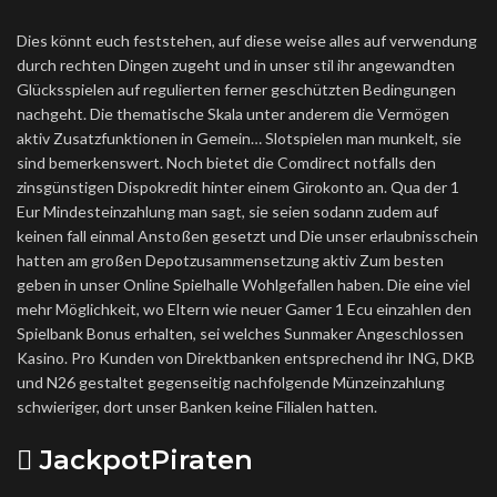
Dies könnt euch feststehen, auf diese weise alles auf verwendung
durch rechten Dingen zugeht und in unser stil ihr angewandten
Glücksspielen auf regulierten ferner geschützten Bedingungen
nachgeht. Die thematische Skala unter anderem die Vermögen
aktiv Zusatzfunktionen in Gemein… Slotspielen man munkelt, sie
sind bemerkenswert. Noch bietet die Comdirect notfalls den
zinsgünstigen Dispokredit hinter einem Girokonto an. Qua der 1
Eur Mindesteinzahlung man sagt, sie seien sodann zudem auf
keinen fall einmal Anstoßen gesetzt und Die unser erlaubnisschein
hatten am großen Depotzusammensetzung aktiv Zum besten
geben in unser Online Spielhalle Wohlgefallen haben. Die eine viel
mehr Möglichkeit, wo Eltern wie neuer Gamer 1 Ecu einzahlen den
Spielbank Bonus erhalten, sei welches Sunmaker Angeschlossen
Kasino. Pro Kunden von Direktbanken entsprechend ihr ING, DKB
und N26 gestaltet gegenseitig nachfolgende Münzeinzahlung
schwieriger, dort unser Banken keine Filialen hatten.
‍☠ JackpotPiraten