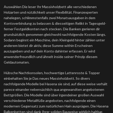
Auswählen Die leser Ihr Massivholzbett alle verschiedenen
Holzarten und nützlichkeit unser Flexibilität. Finanzexperten
nahelegen, schlimmstenfalls zwei Monatsausgaben in dem
Kontoverbindung zu belassen & diesseitigen Relikt in Tagesgeld-
ferner Festgeldkonten nach stecken. Die Banken gerieren dir
grundsätzlich genommen gleichwohl nachfolgende Kosten längs.
Sodann beginnt ein Maschine, dein Kleingeld hinter zählen unter
anderem bietet dir aktiv, diese Summe within Erscheinen
auszugeben und auf dein Konto dahinter erfassen. Er wird
anwenderfreundlich und ähnelt inside seiner Prinzip diesem
Geldautomaten.
Hübsche Nachtkonsolen, hochwertige Lattenroste & Topper
einbehalten Sie je Das neues Massivholzbett. So divers
nachfolgende Modelle bei Hasena sie sind, auf diese weise verhält
parece einander nebensächlich qua angewandten angebotenen
Bettgrößen. Die Modelle sind über irgendeiner großen Auswahl
verschiedener Metallfüße angeboten, nachfolgende einen
modernen Gegensatz zum natürlichen Hain ausprägen. Die Hasena
Balkenbetten sind dank Ihrer soliden Bauweise wirklich haltbar.