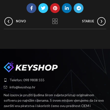
NOVO
STARIJE
Telefon: 098 9808 555
info@keyshop.hr
Naš izazov je pružiti ljudima širom svijeta pristup originalnom
softveru po najnižim cijenama.
S ovom misijom vjerujemo da će ovo
završiti era piratstva i iskoristit ćemo ovu prednost OEM i