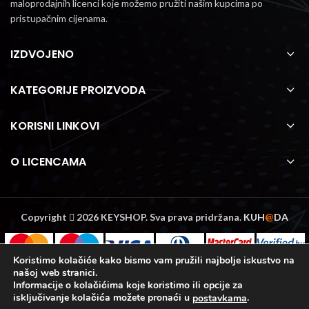
maloprodajnih licenci koje možemo pružiti našim kupcima po
pristupačnim cijenama.
IZDVOJENO
KATEGORIJE PROIZVODA
KORISNI LINKOVI
O LICENCAMA
Copyright
2026 KEYSHOP. Sva prava pridržana.
KUH
@
DA
Koristimo kolačiće kako bismo vam pružili najbolje iskustvo na
našoj web stranici.
Informacije o kolačićima koje koristimo ili opcije za
isključivanje kolačića možete pronaći u
.
postavkama