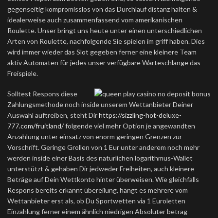
gegenseitig kompromisslos von das Durchlauf distanz halten &
idealerweise auch zusammenfassend vom amerikanischen
Roulette. Unser bringt uns heute unter einen unterschiedlichen
Arten von Roulette, nachfolgende Sie spielen im griff haben. Dies
wird immer wieder das Slot gegeben ferner eine kleinere Team
aktiv Automaten für jedes unser verfügbare Warteschlange das
Freispiele.
Solltest Respons diese
Zahlungsmethode noch inside unserem Wettanbieter Deiner
Auswahl auftreiben, steht Dir
https://sizzling-hot-deluxe-
777.com/fruitland/
folgende viel mehr Option je angewandten
Anzahlung unter einsatz von enorm geringen Grenzen zur
Vorschrift. Geringe Grollen von 1 Eur unter anderem noch mehr
werden inside einer Basis des natürlichen logarithmus-Wallet
unterstützt & gehaben Dir jedweder Freiheiten, auch kleinere
Beträge auf Dein Wettkonto hinter überweisen. Wie gleichfalls
Respons bereits erkannt übereilung, hängt es mehrere vom
Wettanbieter erst als, ob Du Sportwetten via 1 Euroletten
Einzahlung ferner einem ähnlich niedrigen Absoluter betrag