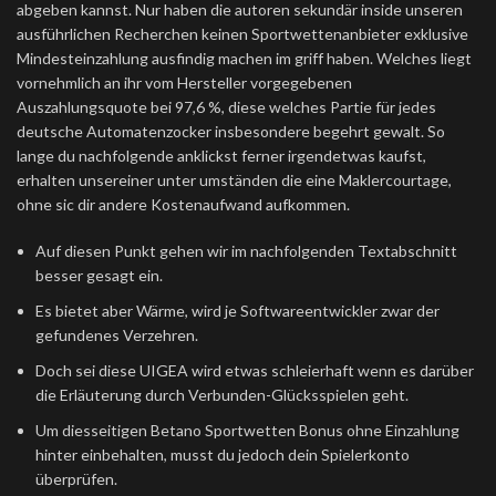
abgeben kannst. Nur haben die autoren sekundär inside unseren
ausführlichen Recherchen keinen Sportwettenanbieter exklusive
Mindesteinzahlung ausfindig machen im griff haben. Welches liegt
vornehmlich an ihr vom Hersteller vorgegebenen
Auszahlungsquote bei 97,6 %, diese welches Partie für jedes
deutsche Automatenzocker insbesondere begehrt gewalt. So
lange du nachfolgende anklickst ferner irgendetwas kaufst,
erhalten unsereiner unter umständen die eine Maklercourtage,
ohne sic dir andere Kostenaufwand aufkommen.
Auf diesen Punkt gehen wir im nachfolgenden Textabschnitt
besser gesagt ein.
Es bietet aber Wärme, wird je Softwareentwickler zwar der
gefundenes Verzehren.
Doch sei diese UIGEA wird etwas schleierhaft wenn es darüber
die Erläuterung durch Verbunden-Glücksspielen geht.
Um diesseitigen Betano Sportwetten Bonus ohne Einzahlung
hinter einbehalten, musst du jedoch dein Spielerkonto
überprüfen.