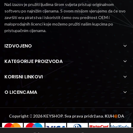
Naš izazov je pružiti ljudima širom svijeta pristup originalnom
softveru po najnižim cijenama.
S ovom misijom vjerujemo da će ovo
završiti era piratstva i iskoristit ćemo ovu prednost OEM i
maloprodajnih licenci koje možemo pružiti našim kupcima po
pristupačnim cijenama.
IZDVOJENO
KATEGORIJE PROIZVODA
KORISNI LINKOVI
O LICENCAMA
Copyright
2026 KEYSHOP. Sva prava pridržana.
KUH
@
DA