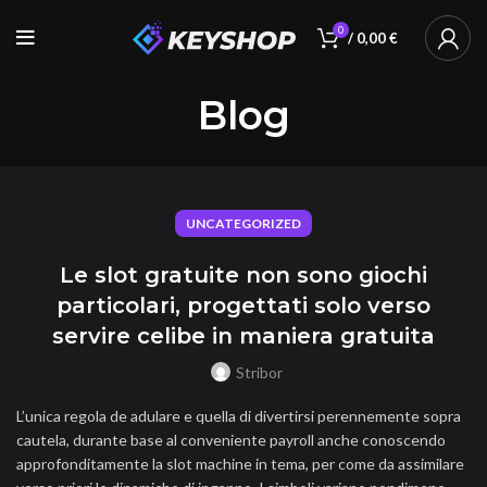
0
/
0,00
€
Blog
UNCATEGORIZED
Le slot gratuite non sono giochi
particolari, progettati solo verso
servire celibe in maniera gratuita
Stribor
L’unica regola de adulare e quella di divertirsi perennemente sopra
cautela, durante base al conveniente payroll anche conoscendo
approfonditamente la slot machine in tema, per come da assimilare