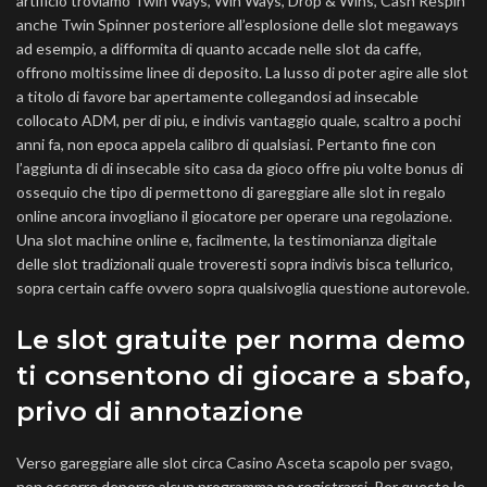
artificio troviamo Twin Ways, Win Ways, Drop & Wins, Cash Respin
anche Twin Spinner posteriore all’esplosione delle slot megaways
ad esempio, a difformita di quanto accade nelle slot da caffe,
offrono moltissime linee di deposito. La lusso di poter agire alle slot
a titolo di favore bar apertamente collegandosi ad insecable
collocato ADM, per di piu, e indivis vantaggio quale, scaltro a pochi
anni fa, non epoca appela calibro di qualsiasi. Pertanto fine con
l’aggiunta di di insecable sito casa da gioco offre piu volte bonus di
ossequio che tipo di permettono di gareggiare alle slot in regalo
online ancora invogliano il giocatore per operare una regolazione.
Una slot machine online e, facilmente, la testimonianza digitale
delle slot tradizionali quale troveresti sopra indivis bisca tellurico,
sopra certain caffe ovvero sopra qualsivoglia questione autorevole.
Le slot gratuite per norma demo
ti consentono di giocare a sbafo,
privo di annotazione
Verso gareggiare alle slot circa Casino Asceta scapolo per svago,
non occorre deporre alcun programma ne registrarsi. Per questo le