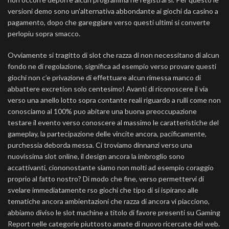
versioni demo sono un’alternativa abbondante ai giochi da casino a
pagamento, dopo che gareggiare verso questi ultimi si converte
perlopiu sopra smacco.
Ovviamente si tragitto di slot che razza di non necessitano di alcun
fondo ne di regolazione, significa ad esempio verso provare questi
giochi non c’e privazione di effettuare alcun rimessa manco di
abbattere excretion solo centesimo! Avanti di riconoscere il via
verso una anello lotto sopra contante reali riguardo a rulli come non
conosciamo al 100% puo abitare una buona preoccupazione
testare il evento verso conoscere al massimo le caratteristiche del
gameplay, la partecipazione delle vincite ancora, pacificamente,
purchessia deborda messa. Ci troviamo dinnanzi verso una
nuovissima slot online, il design ancora la imbroglio sono
accattivanti, ciononostante siamo non molti ad esempio coraggio
proprio al fatto nostro? Di modo che fine, verso permettervi di
svelare immediatamente rso giochi che tipo di si ispirano alle
tematiche ancora ambientazioni che razza di ancora vi piacciono,
abbiamo diviso le slot machine a titolo di favore presenti su Gaming
Report nelle categorie piuttosto amate di nuovo ricercate del web.