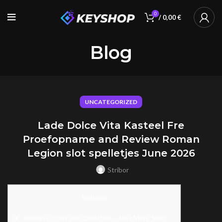
0
/
0,00
€
Blog
UNCATEGORIZED
Lade Dolce Vita Kasteel Fre
Proefopname and Review Roman
Legion slot spelletjes June 2026
Stribor
Volume
Roman Legion slot spelletjes – Play More Slots