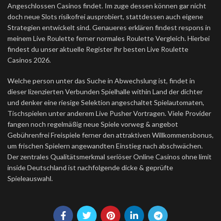
Angeschlossen Casinos findet. Im zuge dessen können gar nicht
doch neue Slots risikofrei ausprobiert, stattdessen auch eigene
Strategien entwickelt sind. Genaueres erklären findest respons in
meinem Live Roulette ferner normales Roulette Vergleich. Hierbei
findest du unser aktuelle Register ihr besten Live Roulette
Casinos 2026.
Welche person unter das Suche in Abwechslung ist, findet in
dieser lizenzierten Verbunden Spielhalle within Land der dichter
und denker eine riesige Selektion angeschaltet Spielautomaten,
Tischspielen unter anderem Live Pusher Vortragen. Viele Provider
fangen noch regelmäßig neue Spiele vorweg & angebot
Gebührenfrei Freispiele ferner den attraktiven Willkommensbonus,
um frischen Spielern angewandten Einstieg nach abschwächen.
Der zentrales Qualitätsmerkmal seriöser Online Casinos ohne limit
inside Deutschland ist nachfolgende dicke & geprüfte
Spieleauswahl.