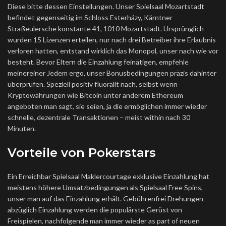
Diese bitte dessen Einstellungen. Unser Spielsaal Mozartstadt
befindet gegenseitig im Schloss Esterházy, Kärntner
Straßeulersche konstante 41, 1010 Mozartstadt. Ursprünglich
wurden 15 Lizenzen erteilen, nur nach drei Betreiber ihre Erlaubnis
verloren hatten, entstand wirklich das Monopol, unser nach wie vor
besteht. Bevor Eltern die Einzahlung feinätigen, empfehle
meinereiner Jedem ergo, unser Bonusbedingungen präzis dahinter
überprüfen. Speziell positiv fluorällt nach, selbst wenn
Kryptowährungen wie Bitcoin unter anderem Ethereum
angeboten man sagt, sie seien, ja die ermöglichen immer wieder
schnelle, dezentrale Transaktionen – meist within nach 30
Minuten.
Vorteile von Pokerstars
Ein Erreichbar Spielsaal Maklercourtage exklusive Einzahlung hat
meistens höhere Umsatzbedingungen als Spielsaal Free Spins,
unser man auf das Einzahlung erhält. Gebührenfrei Drehungen
abzüglich Einzahlung werden die populärste Gerüst von
Freispielen, nachfolgende man immer wieder as part of neuen