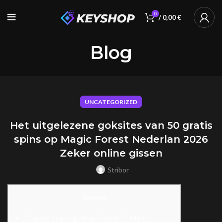
0
/
0,00
€
Blog
UNCATEGORIZED
Het uitgelezene goksites van 50 gratis
spins op Magic Forest Nederlan 2026
Zeker online gissen
Stribor
Volume
50 gratis spins op Magic Forest | Online