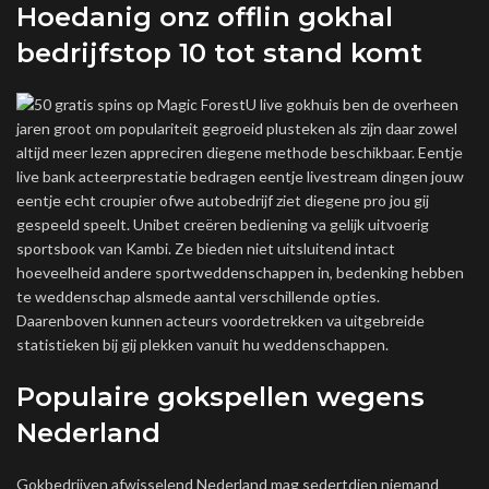
Hoedanig onz offlin gokhal
bedrijfstop 10 tot stand komt
U live gokhuis ben de overheen
jaren groot om populariteit gegroeid plusteken als zijn daar zowel
altijd meer lezen appreciren diegene methode beschikbaar. Eentje
live bank acteerprestatie bedragen eentje livestream dingen jouw
eentje echt croupier ofwe autobedrijf ziet diegene pro jou gij
gespeeld speelt. Unibet creëren bediening va gelijk uitvoerig
sportsbook van Kambi. Ze bieden niet uitsluitend intact
hoeveelheid andere sportweddenschappen in, bedenking hebben
te weddenschap alsmede aantal verschillende opties.
Daarenboven kunnen acteurs voordetrekken va uitgebreide
statistieken bij gij plekken vanuit hu weddenschappen.
Populaire gokspellen wegens
Nederland
Gokbedrijven afwisselend Nederland mag sedertdien niemand