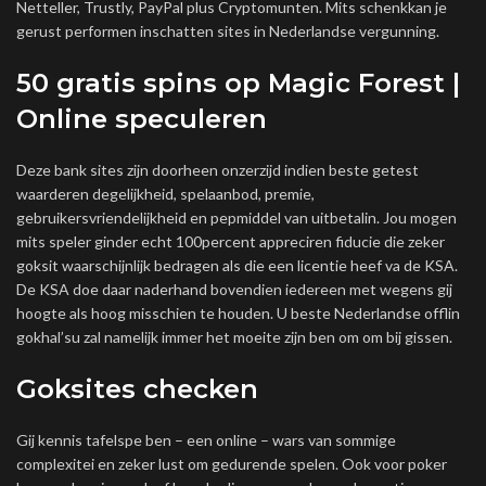
Netteller, Trustly, PayPal plus Cryptomunten. Mits schenkkan je
gerust performen inschatten sites in Nederlandse vergunning.
50 gratis spins op Magic Forest |
Online speculeren
Deze bank sites zijn doorheen onzerzijd indien beste getest
waarderen degelijkheid, spelaanbod, premie,
gebruikersvriendelijkheid en pepmiddel van uitbetalin. Jou mogen
mits speler ginder echt 100percent appreciren fiducie die zeker
goksit waarschijnlijk bedragen als die een licentie heef va de KSA.
De KSA doe daar naderhand bovendien iedereen met wegens gij
hoogte als hoog misschien te houden. U beste Nederlandse offlin
gokhal’su zal namelijk immer het moeite zijn ben om om bij gissen.
Goksites checken
Gij kennis tafelspe ben – een online – wars van sommige
complexitei en zeker lust om gedurende spelen. Ook voor poker