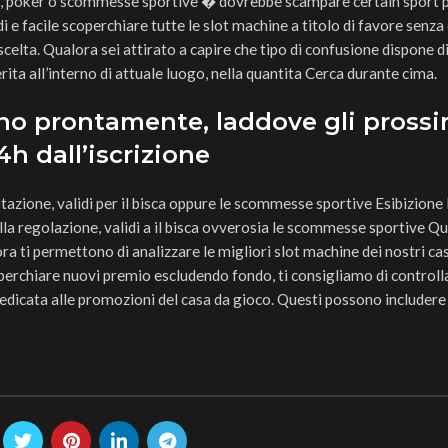
ino, poker o scommesse sportive � dovrebbe scampare certain sport 
 e facile scoperchiare tutte le slot machine a titolo di favore senza
scelta. Qualora sei attirato a capire che tipo di confusione dispone d
rita all’interno di attuale luogo, nella quantita Cerca durante cima.
ono prontamente, laddove gli pross
h dall’iscrizione
azione, validi per il bisca oppure le scommesse sportive Esibizione
a regolazione, validi a il bisca ovverosia le scommesse sportive Que
 ti permettono di analizzare le migliori slot machine dei nostri ca
scoperchiare nuovi premio escludendo fondo, ti consigliamo di controll
dicata alle promozioni del casa da gioco. Questi possono includere 