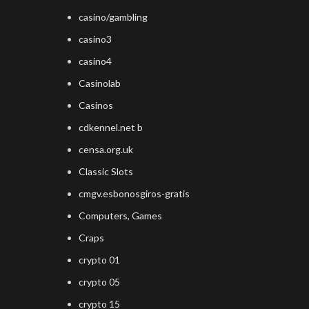
casino/gambling
casino3
casino4
Casinolab
Casinos
cdkennel.net b
censa.org.uk
Classic Slots
cmgv.esbonosgiros-gratis
Computers, Games
Craps
crypto 01
crypto 05
crypto 15