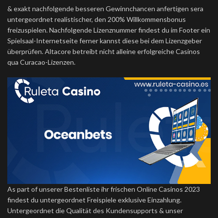
& exakt nachfolgende besseren Gewinnchancen anfertigen sera
untergeordnet realistischer, den 200% Willkommensbonus
freizuspielen. Nachfolgende Lizenznummer findest du im Footer ein
Spielsaal-Internetseite ferner kannst diese bei dem Lizenzgeber
überprüfen. Altacore betreibt nicht alleine erfolgreiche Casinos
qua Curacao-Lizenzen.
As part of unserer Bestenliste ihr frischen Online Casinos 2023
findest du untergeordnet Freispiele exklusive Einzahlung.
Untergeordnet die Qualität des Kundensupports & unser