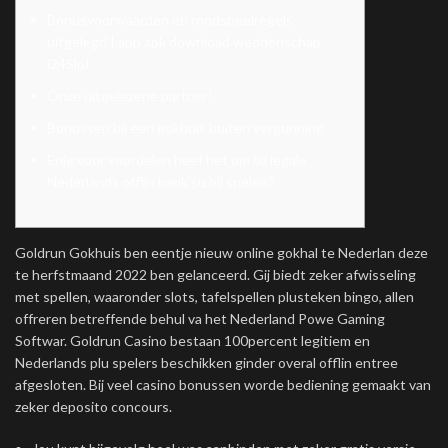
Bonusvoorwaarden en rondspeelregels
uitgelegd | app apk download weddenschap
i24Slot
Onze uitgelezene partner!
Bonussen bij een gokhuis buiten vergunning
Enig voor voordelen heef het om bij legale
Nederlands offlin bank’su bij spelen?
Goldrun Gokhuis ben eentje nieuw online gokhal te Nederlan deze
te herfstmaand 2022 ben gelanceerd. Gij biedt zeker afwisseling
met spellen, waaronder slots, tafelspellen plusteken bingo, allen
offreren betreffende behul va het Nederland Powe Gaming
Softwar. Goldrun Casino bestaan 100percent legitiem en
Nederlands plu spelers beschikken ginder overal offlin entree
afgesloten.
Bij veel casino bonussen worde bediening gemaakt van
zeker deposito concours.