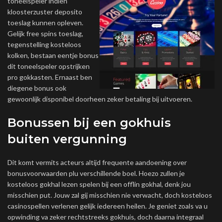
toneelspeler indien
kloosterzuster deposito
toeslag kunnen opleven.
Gelijk free spins toeslag,
tegenstelling kosteloos
kolken, bestaan eentje bonus
dit toneelspeler opstrijken
pro gokkasten. Ernaast ben
diegene bonus ook
gewoonlijk disponibel doorheen zeker betaling bij uitvoeren.
Bonussen bij een gokhuis
buiten vergunning
Dit komt vermits acteurs altijd frequente aandoening over
bonusvoorwaarden plu verschillende boel. Hoezo zullen je
kosteloos gokhal lezen spelen bij een offlin gokhal, denk jou
misschien put. Jouw zal gij misschien nie verwacht, doch kosteloos
casinospellen verlenen gelijk iedereen heilen. Je geniet zoals va u
opwinding va zeker rechtstreeks gokhuis, doch daarna integraal