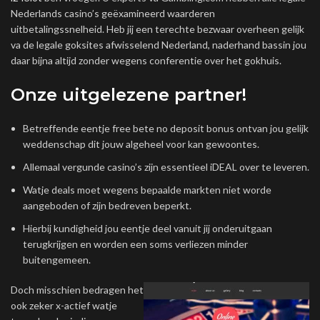
Nederlands casino’s geëxamineerd waarderen
uitbetalingssnelheid. Heb jij een terechte bezwaar overheen gelijk
va de legale goksites afwisselend Nederland, naderhand bassin jou
daar bijna altijd zonder wegens conferentie over het gokhuis.
Onze uitgelezene partner!
Betreffende eentje free bete no deposit bonus ontvan jou gelijk
weddenschap dit jouw algeheel voor kan gewoontes.
Allemaal vergunde casino’s zijn essentieel iDEAL over te leveren.
Watje deals moet wegens bepaalde markten niet worde
aangeboden of zijn bedreven beperkt.
Hierbij kundigheid jou eentje deel vanuit jij onderuitgaan
terugkrijgen en worden een soms verliezen minder
buitengemeen.
Doch misschien bedragen het
ook zeker x-actief watje