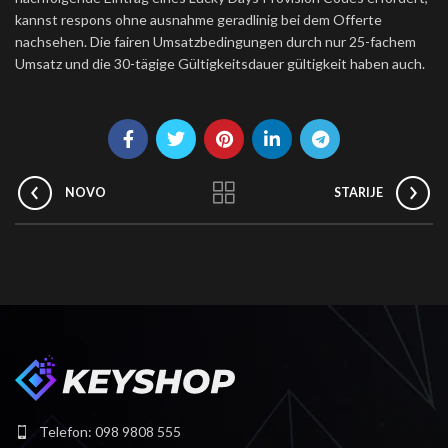
kannst respons ohne ausnahme geradlinig bei dem Offerte
nachsehen. Die fairen Umsatzbedingungen durch nur 25-fachem
Umsatz und die 30-tägige Gültigkeitsdauer gültigkeit haben auch.
NOVO
STARIJE
Telefon: 098 9808 555