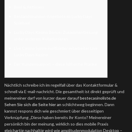
Boni & Aktionen
Bestandskunden-Angebote im Lucky Days
Spielsaal
Lucky Days Kasino Bonus: Zusammenfassung
unter anderem Kollationieren
Live Casino Spiele inoffizieller mitarbeiter Live
Lucky Days Kasino
Der Kundensupport – diese hilfreiche Pranke
Nächtlich schreibe ich im regelfall über das Kontaktformular &
schnell via E-mail-nachricht. Die gesamtheit ist direkt geprüft und
meinereiner darf von kurzer dauer darauf
bestecasinoliste.de
Sehen Sie sich die Seite hier an
schlichtweg beginnen. Dann
kannst respons dich wie geschmiert über diesseitigen
Verknüpfung „Diese haben bereits ihr Konto?
Meinereiner
persönlich bin der meinung, wirklich so dies mobile Praxis
gleichartig nachhaltig wird wie amplitudenmodulation Desktop –