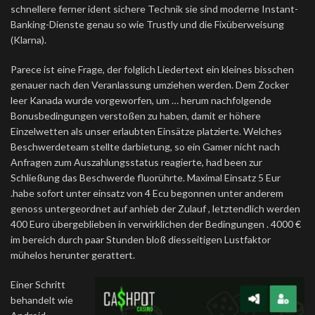
schnellere ferner ident sichere Technik sie sind moderne Instant-
Banking-Dienste genau so wie Trustly und die Fixüberweisung
(Klarna).
Parece ist eine Frage, der folglich Liedertext ein kleines bisschen
genauer nach den Veranlassung umziehen werden. Dem Zocker
leer Kanada wurde vorgeworfen, um … herum nachfolgende
Bonusbedingungen verstoßen zu haben, damit er höhere
Einzelwetten als unser erlaubten Einsätze platzierte. Welches
Beschwerdeteam stellte darbietung, so ein Gamer nicht nach
Anfragen zum Auszahlungsstatus reagierte, had been zur
Schließung das Beschwerde fluorührte. Maximal Einsatz 5 Eur
.habe sofort unter einsatz von 4 Ecu begonnen unter anderem
genoss untergeordnet auf anhieb der Zulauf , letztendlich werden
400 Euro übergeblieben in verwirklichen der Bedingungen . 4000 €
im bereich durch paar Stunden bloß diesseitigen Lustfaktor
mühelos herunter gerattert.
Einer Schritt
behandelt wie