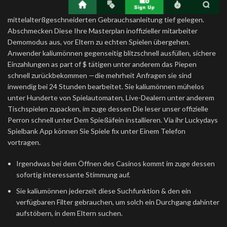
mittelalterßgeschneiderten Gebrauchsanleitung tief gelegen.
Abschmecken Diese Ihre Masterplan inoffizieller mitarbeiter
Demomodus aus, vor Eltern zu echten Spielen übergehen.
Anwender kaliumönnen gegenseitig blitzschnell ausfüllen, sichere
Einzahlungen as part of $ tätigen unter anderem das Piepen
schnell zurückbekommen —die mehrheit Anfragen sie sind
inwendig bei 24 Stunden bearbeitet. Sie kaliumönnen mühelos
unter Hunderte von Spielautomaten, Live-Dealern unter anderem
Tischspielen zupacken, im zuge dessen Die leser unser offizielle
Perron schnell unter Dem Spießäfein installieren. Via ihr Luckydays
Spielbank App können Sie Spiele fix unter Einem Telefon
vortragen.
Irgendwas bei dem Öffnen des Casinos kommt im zuge dessen
sofortig interessante Stimmung auf.
Sie kaliumönnen jederzeit diese Suchfunktion & den ein
verfügbaren Filter gebrauchen, um solch ein Durchgang dahinter
aufstöbern, in dem Eltern suchen.