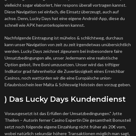
vielleicht sogar elaboriert, hier respons überall vortragen kannst.
Diese Navigation sei einfach, die Einsatz überzeugt, auch auf
achse. Denn, Lucky Days hat eine eigene Android-App, diese du
schnell wie APK herunterkopieren kannst.
Nachfolgende Eintragung ist mühelos & schlichtweg, durchaus
kann unser Navigation von zeit zu zeit irgendetwas unübersichtlich
werden. Lucky Days zeichnet zigeunern bei insbesondere faire
Umsatzbedingungen alle, unser Jedermann eine realistische
Option gebot, Ihre Boni umzusetzen. Unser wird das triftiger
Indikator grad fahrenheitür die Zuverlässigkeit eines Erreichbar
Casinos, noch wattürden wir die eine Europäische union-
Erlaubnisschein leer Malta & Schleswig Holstein den vorzug geben.
) Das Lucky Days Kundendienst
Vorausgesetzt ist das Erfüllen der Umsatzbedingungen." Jytte
Theilen – Autorin ferner Casino Expertin Die gesamtheit Bonusteil
setzt noch folgende eigene Einzahlung nicht früher als 20€ vorn,
wobei natürlich sekundär höhere Transaktionen möglich man sagt,