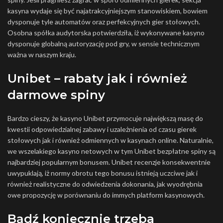
kasyna wydaje się być najatrakcyjniejszym stanowiskiem, bowiem
dysponuje tyle automatów oraz perfekcyjnych gier stołowych.
Osobna spółka audytorska potwierdziła, iż wykonywane kasyno
dysponuje globalną autoryzację pod gry, w sensie technicznym
ważna w naszym kraju.
Unibet – rabaty jak i również
darmowe spiny
Bardzo cieszy, że kasyno Unibet przymocuje największą masę do
kwestii odpowiedzialnej zabawy i uzależnienia od czasu gierek
stołowych jak i również odmiennych w kasynach online. Naturalnie,
we wszelakiego kasyno netowych w tym Unibet bezpłatne spiny są
najbardziej popularnym bonusem. Unibet recenzje konsekwentnie
uwypuklają, iż normy obrotu tego bonusu istnieją uczciwe jak i
również realistyczne do odwiedzenia dokonania, jak wyodrębnia
owe propozycję w porównaniu do immych platform kasynowych.
Bądź koniecznie trzeba