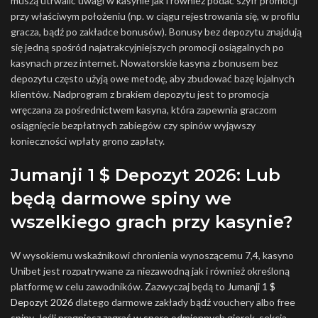
muszą utrwalić uwagi w kasynie jak i również podać szyfr promocji
przy właściwym położeniu (np. w ciągu rejestrowania się, w profilu
gracza, bądź po zakładce bonusów). Bonusy bez depozytu znajdują
się jedną spośród najatrakcyjniejszych promocji osiągalnych po
kasynach przez internet.
Nowatorskie kasyna z bonusem bez
depozytu często użyją owe metodę, aby zbudować bazę lojalnych
klientów. Nadprogram z brakiem depozytu jest to promocja
wręczana za pośrednictwem kasyna, która zapewnia graczom
osiągnięcie bezpłatnych zabiegów czy spinów wyjąwszy
konieczności wpłaty grono zapłaty.
Jumanji 1 $ Depozyt 2026: Lub
będą darmowe spiny we
wszelkiego grach przy kasynie?
W wysokiemu wskaźnikowi chronienia wynoszącemu 7,4, kasyno
Unibet jest rozpatrywane za niezawodną jak i również określoną
platformę w celu zawodników. Zazwyczaj będą to
Jumanji 1 $
Depozyt 2026
dlatego darmowe zakłady bądź vouchery albo free
spiny. Jeśli pragniesz zagrać w sporo odmiennych gierek, sekcja