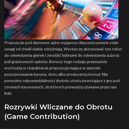
Propozycje pod darmowe spiny wyjąwszy depozytu prawie stale
uwagi od chwili siebie odróżniają. Wystarczy aktywować ten robot
do odwiedzenia gierek i zwodzić bębnami do odwiedzenia zużycia
puli gratisowych spinów. Bonusy tego rodzaju przeważnie
wychodzą w charakterze propozycja mająca w zamysle
pozycjonowanie kasyna, slotu albo producenta konsol. Nie
ponosimy odpowiedzialności zbytnio utraty powstające z gry pod
stronach kasynowych, do których prowadzą używane przez nas
linki.
Rozrywki Wliczane do Obrotu
(Game Contribution)