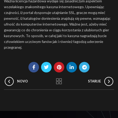
Ważna licencja hazardowa wydaje się zasadniczym aspektem
wszelakiego znakomitego kasyna internetowego. Upewniając
czujności, iż portal dysponuje utajnianie SSL, gracze mogą mieć
pewność, iż katalogów doniesienia znajdują się pewne, wzmagając
ufność do komputerów internetowego. Ważne jest, ażeby mieć
gwarancję co do chronienia w ciągu korzystania z ulubionych gier
kasynowych. To sposób, w całej jaki to kasyna nagradzają bycie
człowiekiem uczciwym fanów jak i również łagodzą uderzenie
przegranej.
NOVO
STARIJE