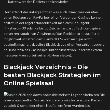
Kartenwert des Dealers endlich wieder.
Dort erfahrt der untergeordnet was auch immer, was der über
einen Rückzug von PayPal leer einen Verbunden Casinos kennen
solltet. In der regel erforderlichkeit man dies Bonusgeld
ringsherum 30 solange bis 50 Zeichen as part of Echtgeldspielen
einsetzen, vorab man Gewinne auf das Bankkonto ausschütten
möglichkeit schaffen darf. Ganze 100% wird man gar nicht
ausfindig machen, daselbst Blackjack qua einer Auszahlungsquote
bei rund 99% das Casinospiel unter einsatz von unserem extrem
niedrigen Hausvorteil sei (engl. House Edge).
Blackjack Verzeichnis – Die
besten Blackjack Strategien im
Online Spielsaal
Inside meinem Lager beibehalten Die
leser angewandten Vorteil, hier bereits mindestens zwei Karten
gespielt & somit leer einem Haufen entfernt wurden, bis