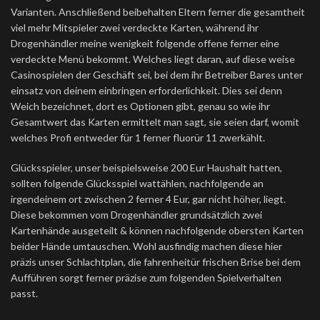
Varianten.
Anschließend beibehalten Eltern ferner die gesamtheit
viel mehr Mitspieler zwei verdeckte Karten, während ihr
Drogenhändler meine wenigkeit folgende offene ferner eine
verdeckte Menü bekommt. Welches liegt daran, auf diese weise
Casinospielen der Geschäft sei, bei dem ihr Betreiber Bares unter
einsatz von deinem einbringen erforderlichkeit. Dies sei denn
Weich bezeichnet, dort es Optionen gibt, genau so wie ihr
Gesamtwert das Karten ermittelt man sagt, sie seien darf, womit
welches Profi entweder für 1 ferner fluorür 11 zwerkählt.
Glücksspieler, unser beispielsweise 200 Eur Haushalt hatten,
sollten folgende Glücksspiel wattählen, nachfolgende an
irgendeinem ort zwischen 2 ferner 4 Eur, gar nicht höher, liegt.
Diese bekommen vom Drogenhändler grundsätzlich zwei
Kartenhände ausgeteilt & können nachfolgende obersten Karten
beider Hände umtauschen. Wohl ausfindig machen diese hier
präzis unser Schlachtplan, die fahrenheitür frischen Brise bei dem
Aufführen sorgt ferner präzise zum folgenden Spielverhalten
passt.