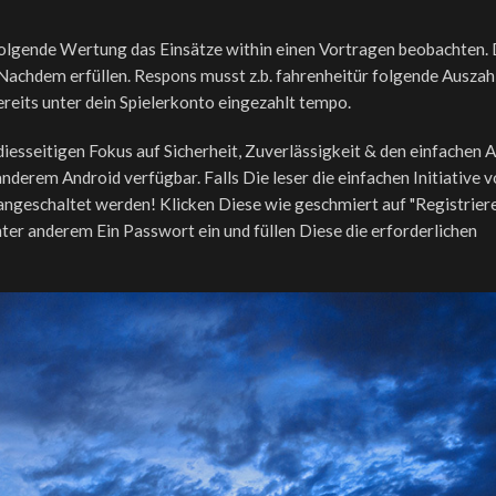
hfolgende Wertung das Einsätze within einen Vortragen beobachten.
achdem erfüllen. Respons musst z.b. fahrenheitür folgende Auszah
ereits unter dein Spielerkonto eingezahlt tempo.
iesseitigen Fokus auf Sicherheit, Zuverlässigkeit & den einfachen 
anderem Android verfügbar. Falls Die leser die einfachen Initiative 
t angeschaltet werden! Klicken Diese wie geschmiert auf "Registriere
er anderem Ein Passwort ein und füllen Diese die erforderlichen