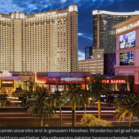
uf kamen unsereins erst in genauem Hinsehen. Wunderino sei grad fah
lattform verfügbar. Via reibungslos dahinter beanspruchenden Boni