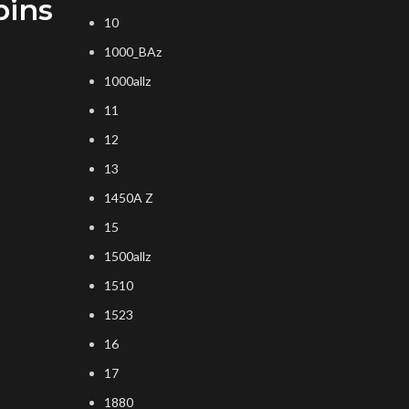
pins
10
1000_BAz
1000allz
11
12
13
1450A Z
15
1500allz
1510
1523
16
17
1880