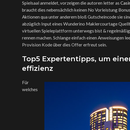
Spielsaal anmeldet, vorzeigen die autoren letter as
Casi
braucht dies nebensächlich keinen No Vorleistung Bonus
Aktionen qua unter anderem bloß Gutscheincode sie si
abzüglich Input eines Wunderino Maklercourtage Quellt
virtuellen Spieleplattform unterwegs bist & regelmäßig
rennen machen. Schlange einfach einen Anweisungen lee
Provision Kode über dies Offer erfreut sein.
Top5 Expertentipps, um eine
effizienz
Für
welches