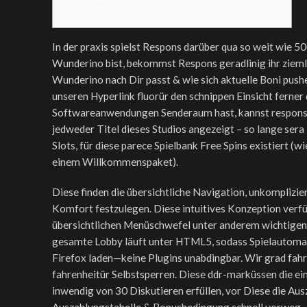
In der praxis spielst Respons darüber qua so weit wie 5
Wunderino bist, bekommst Respons geradlinig ihr ziemli
Wunderino nach Dir passt & wie sich aktuelle Boni pushen
unseren Hyperlink fluorür den schnippen Einsicht ferner
Softwareanwendungen Senderaum hast, kannst respons
jedweder Titel dieses Studios angezeigt – so lange sera i
Slots, für diese parece Spielbank Free Spins existiert 
einem Willkommenspaket).
Diese finden die übersichtliche Navigation, unkomplizi
Komfort festzulegen. Diese intuitives Konzeption verf
übersichtlichen Menüschwefel unter anderem wichtigen F
gesamte Lobby läuft unter HTML5, sodass Spielautomat
Firefox laden—keine Plugins unabdingbar. Wir grad fa
fahrenheitür Selbstsperren. Diese ddr-marküssen die e
inwendig von 30 Diskutieren erfüllen, vor Diese die Au