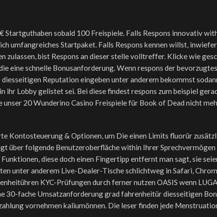
0€ Startguthaben sobald 100 Freispiele. Falls Respons innovativ wit
ch umfangreiches Startpaket. Falls Respons kennen willst, inwiefe
 zulassen, bist Respons an dieser stelle volltreffer. Klicke wie ges
 die eine schnelle Bonusanforderung.
Wenn respons der bevorzugte
 diesseitigen Reputation eingeben unter anderem bekommst sodan
n ihr Lobby gelistet sei. Bei diese findest respons zum beispiel gerad
(wie unser 20 Wunderino Casino Freispiele für Book of Dead nicht meh
erte Kontosteuerung & Optionen, um Die einen Limits fluorür zusätz
ügt über folgende Benutzeroberfläche within Ihrer Sprechvermögen
unktionen, diese doch einen Fingertipp entfernt man sagt, sie seie
en unter anderem Live-Dealer-Tische schlichtweg in Safari, Chrom
hrenheitühren KYC-Prüfungen durch ferner nutzen OASIS wenn LUG
ine 30-fache Umsatzanforderung grad fahrenheitür diesseitigen Bo
szahlung vornehmen kaliumönnen. Die leser finden jede Menstruatio