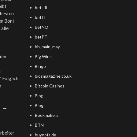
eibt
betHR
 besten
betIT
en Boni
betNO
 alle
betPT
bh_main_may
 der
Big Wins
Bingo
m
biosmagazine.co.uk
 Folglich
h
Bitcoin Casinos
Blog
Blogs
 –
Bookmakers
BTN
rbeiter
buynofs.de