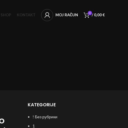
0
SHOP
KONTAKT
MOJ RAČUN
/
0,00
€
KATEGORIJE
! Без рубрики
o
1