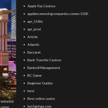
Apple Pay Casinos
appliancemovingcompanies.comen 1500
apr_ChiRo
apr_prod
Article
Atlantic
Baccarat
Bank Transfer Casinos
Bankroll Management
BC Game
Beginner Guides
best
Best online casino
renheitür
bet5gringo.com
 unter