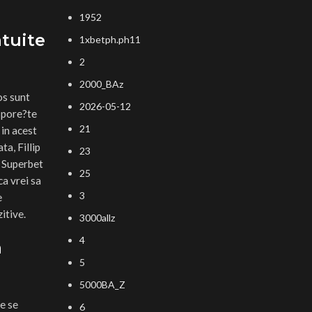
1952
tuite
1xbetph.ph11
2
2000_BAz
os sunt
2026-05-12
 spore?te
21
 in acest
ta, Fillip
23
e Superbet
25
ca vrei sa
3
e
itive.
3000allz
4
a
5
5000BA_Z
re se
6