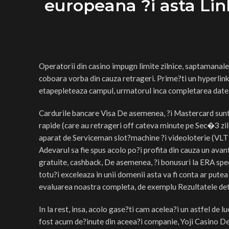
europeana ?i asta Lin
Operatorii din casino impugn limite zilnice, saptamanale
coboara vorba din cauza retrageri. Prime?ti un hyperlin
etapepleteaza campul, urmatorul inca completarea datelo
Cardurile bancare Visa De asemenea, ?i Mastercard sunt in
rapide (care au retrageri off cateva minute pe Sec�3 zil
aparat de Serviceman slot?machine ?i videoloterie (VLT)
Adevarul sa fie spus acolo po?i profita din cauza un avan
gratuite, cashback, De asemenea, ?i bonusuri la ERA spec
totu?i exceleaza in unii domenii asta va fi conta ar putea p
evaluarea noastra completa, de exemplu Rezultatele detali
In la rest, insa, acolo gase?ti cam acelea?i un astfel de
fost acum de?inute din aceea?i companie, Yoji Casino De