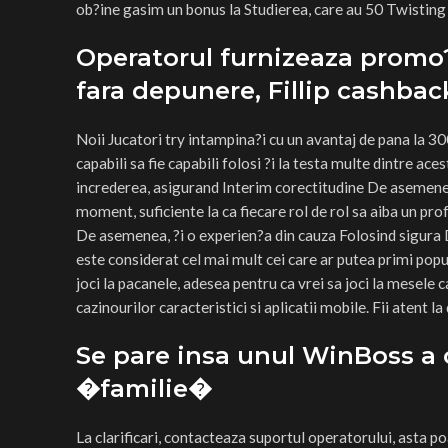
ob?ine gasim un bonus la Studierea, care au 50 Twisting
Operatorul furnizeaza promo?
fara depunere, Fillip cashbac
Noii Jucatori try intampina?i cu un avantaj de pana la 3
capabili sa fie capabili folosi ?i la testa multe dintre a
increderea, asigurand Interim corectitudine De asemenea, 
moment, suficiente la ca fiecare rol de rol sa aiba un pro
De asemenea, ?i o experien?a din cauza Folosind sigura 
este considerat cel mai mult cei care ar putea primi popu
joci la pacanele, adesea pentru ca vrei sa joci la mesele 
cazinourilor caracteristici si aplicatii mobile. Fii atent 
Se pare insa unul WinBoss a
�familie�
La clarificari, contacteaza suportul operatorului, asta po