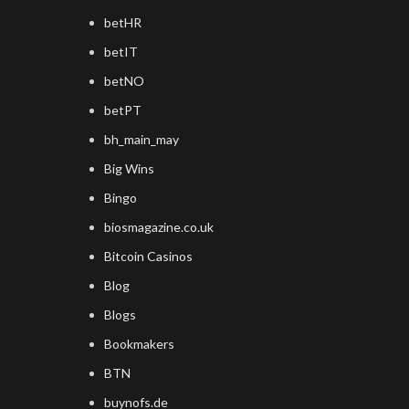
betHR
betIT
betNO
betPT
bh_main_may
Big Wins
Bingo
biosmagazine.co.uk
Bitcoin Casinos
Blog
Blogs
Bookmakers
BTN
buynofs.de