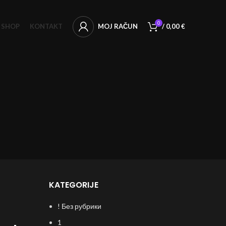
0
SHOP
KONTAKT
MOJ RAČUN
/
0,00
€
KATEGORIJE
! Без рубрики
1