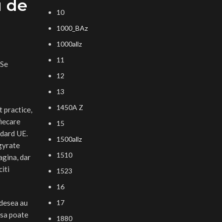
u de
10
1000_BAz
1000allz
11
 Se
12
13
1450A Z
 practice,
fiecare
15
dard UE.
1500allz
 gyrate
1510
agina, dar
citi
1523
16
adesea au
17
 sa poate
1880