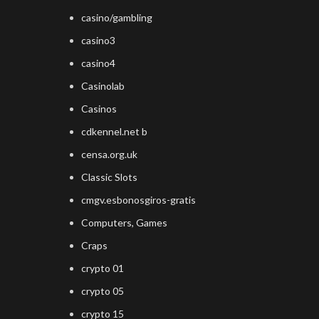
casino/gambling
casino3
casino4
Casinolab
Casinos
cdkennel.net b
censa.org.uk
Classic Slots
cmgv.esbonosgiros-gratis
Computers, Games
Craps
crypto 01
crypto 05
crypto 15