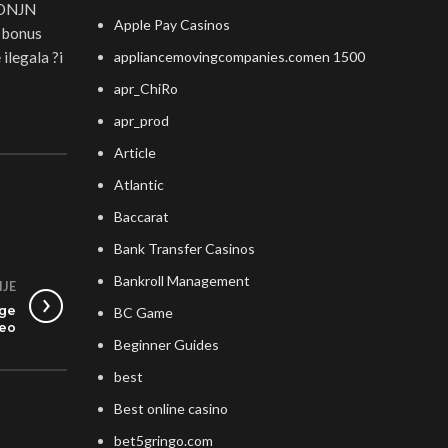
e ONJN
Apple Pay Casinos
n bonus
ilegala ?i
appliancemovingcompanies.comen 1500
apr_ChiRo
apr_prod
Article
Atlantic
Baccarat
Bank Transfer Casinos
Bankroll Management
IJE
nge
BC Game
deo
Beginner Guides
best
Best online casino
bet5gringo.com