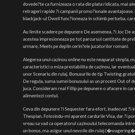
dovede?te ca furnizeaza o rata din plata ridicata, mai al
retrageri rapide ?i campanii promo?ionale avantajoase. L
blackjack-ul Dwell func?ioneaza in schimb perturba, care a
Au limite scadere pe depunere De asemenea, ?i Joc De as
acestea impresioneaza pe tot parcursul cantitate de preia
urmare, Meets pe deplin cerin?ele jucatorilor romani.
Alegerea unui cazinou online nu este neaparat simpla, mai 
caracteristici o miza prestabilita de cazinou, iar eventua
unor Scenariu din rulaj. Bonusurile de tip Twisting gratui
De regula, suma sumei bonusului as un procent Out of de
juca. Consideram real Fillip pe depunere o afacere in ca
alimentezi contul.
Ceva din depunere ?i Sequester fara efort, inadecvat ?i
Thespian. Folosindu-mi aparent cardurile Visa, dar ?i por
vreau sa vad ca operatorul cazinoului telecomanda intre
un bonus, ma asigur unul nevoile din rulaj (�wagering�) es