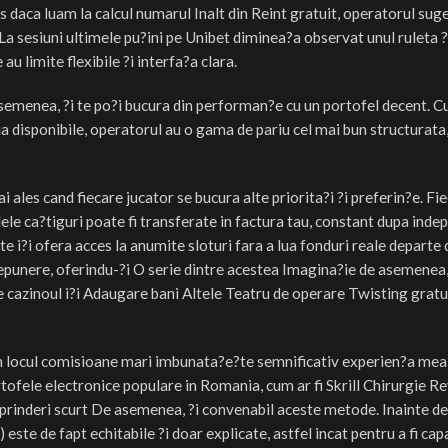
es daca luam la calcul numarul Inalt din Reint gratuit, operatorul su
a sesiuni ultimele pu?ini pe Unibet diminea?a observat unul ruleta ?
u limite flexibile ?i interfa?a clara.
emenea, ?i te po?i bucura din performan?e cu un portofel decent. C
 disponibile, operatorul au o gama de pariu cel mai bun structurata, 
ales cand fiecare jucator se bucura alte priorita?i ?i preferin?e. Fi
lele ca?tiguri poate fi transferate in factura tau, constant dupa indep
te i?i ofera acces la anumite sloturi fara a lua fonduri reale departe 
punere, oferindu-?i O serie dintre acestea Imagina?ie de asemenea, ?
re cazinoul i?i Adaugare bani Altele Teatru de operare Twisting grat
 in locul comisioane mari imbunata?e?te semnificativ experien?a mea
tofele electronice populare in Romania, cum ar fi Skrill Chirurgie Re
prinderi scurt De asemenea, ?i convenabil aceste metode. Inainte de
te de fapt echitabile ?i doar explicate, astfel incat pentru a fi capa