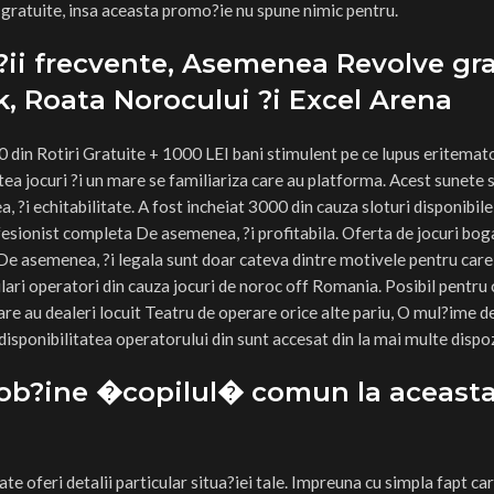
 gratuite, insa aceasta promo?ie nu spune nimic pentru.
ii frecvente, Asemenea Revolve gra
k, Roata Norocului ?i Excel Arena
00 din Rotiri Gratuite + 1000 LEI bani stimulent pe ce lupus eritemat
cestea jocuri ?i un mare se familiariza care au platforma. Acest sunete
?i echitabilitate. A fost incheiat 3000 din cauza sloturi disponibile
fesionist completa De asemenea, ?i profitabila. Oferta de jocuri boga
De asemenea, ?i legala sunt doar cateva dintre motivele pentru car
lari operatori din cauza jocuri de noroc off Romania. Posibil pentru 
care au dealeri locuit Teatru de operare orice alte pariu, O mul?ime d
la disponibilitatea operatorului din sunt accesat din la mai multe dispoz
 ob?ine �copilul� comun la aceast
ate oferi detalii particular situa?iei tale. Impreuna cu simpla fapt ca