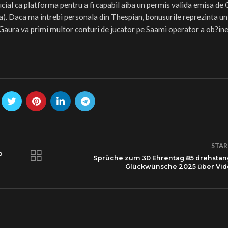
rucial ca platforma pentru a fi capabil aiba un permis valida emisa d
ia). Daca ma intrebi personala din Thespian, bonusurile reprezinta u
aura va primi multor conturi de jucator pe Saami operator a ob?ine 
STAR
o
Sprüche zum 30 Ehrentag 85 drehsta
Glückwünsche 2025 über Vi