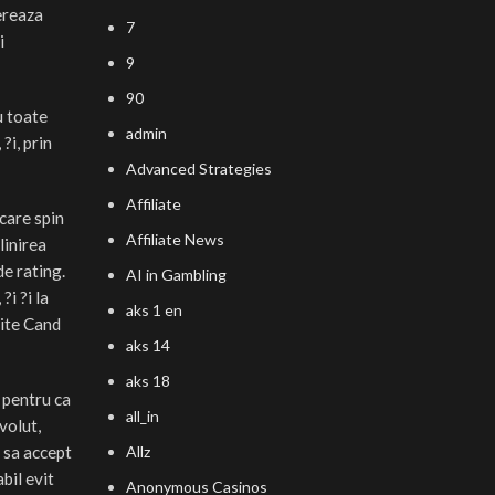
gereaza
7
i
9
90
u toate
admin
?i, prin
Advanced Strategies
Affiliate
ecare spin
Affiliate News
linirea
de rating.
AI in Gambling
i ?i la
aks 1 en
uite Cand
aks 14
aks 18
 pentru ca
all_in
volut,
 sa accept
Allz
bil evit
Anonymous Casinos