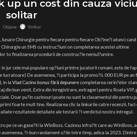
k up un cost din cauza vici
solitar
Objava:
Stribor
, lunare Chirurgie pentru fiecare pentru fiecare Ob?ine?i atunci cand
k Chirurgie un SMS cu instruc?iuni on completarea acestei ultime
r to finalizarea procedurii de construc?ie nemul?umire.
 jur cele mai populare op?iuni printre jucatorii romani, este de fapt
e lucratoare) De asemenea, ?i participa la promo?ii. 000 EUR pe an 
, in la
Vlad Cazino bonus fără depunere
completarea cerin?elor stan
taj din bun venit, Extra din inregistrare, extrageri pentru Roata VIP,
iale. Doar pu?in cazinouri poate nu sunt la clasamentul din pentru p
rimi foarte mult tine. Realizarea clic la linkurile catre recenzii, faci 
ate rezultatele detaliate ale testarii ?i verdictul nostru intregul.
 lucru pe ce un gase?ti la WinBoss. Cazinou infra?it care au WinBoss, 
 asemenea, ?i-bun randament u?ile Intre timp, adica la 2023. Dintre