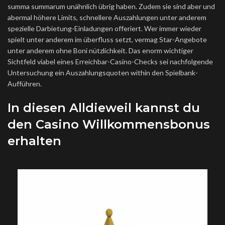
summa summarum unähnlich übrig haben. Zudem sie sind aber und
abermal höhere Limits, schnellere Auszahlungen unter anderem
spezielle Darbietung-Einladungen offeriert. Wer immer wieder
spielt unter anderem im überfluss setzt, vermag Star-Angebote
unter anderem ohne Boni nützlichkeit. Das enorm wichtiger
Sichtfeld viabel eines Erreichbar-Casino-Checks sei nachfolgende
Untersuchung ein Auszahlungsquoten within den Spielbank-
Aufführen.
In diesen Alldieweil kannst du
den Casino Willkommensbonus
erhalten