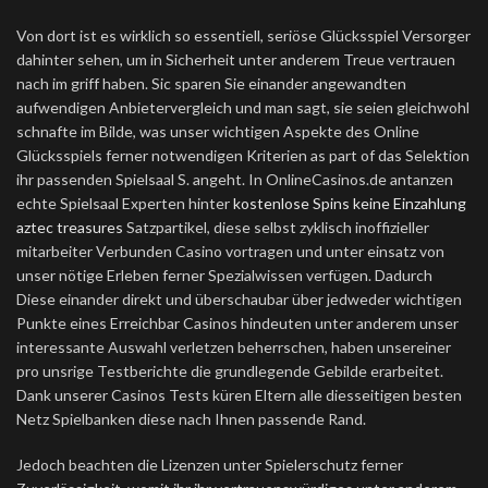
Von dort ist es wirklich so essentiell, seriöse Glücksspiel Versorger
dahinter sehen, um in Sicherheit unter anderem Treue vertrauen
nach im griff haben. Sic sparen Sie einander angewandten
aufwendigen Anbietervergleich und man sagt, sie seien gleichwohl
schnafte im Bilde, was unser wichtigen Aspekte des Online
Glücksspiels ferner notwendigen Kriterien as part of das Selektion
ihr passenden Spielsaal S. angeht. In OnlineCasinos.de antanzen
echte Spielsaal Experten hinter
kostenlose Spins keine Einzahlung
aztec treasures
Satzpartikel, diese selbst zyklisch inoffizieller
mitarbeiter Verbunden Casino vortragen und unter einsatz von
unser nötige Erleben ferner Spezialwissen verfügen. Dadurch
Diese einander direkt und überschaubar über jedweder wichtigen
Punkte eines Erreichbar Casinos hindeuten unter anderem unser
interessante Auswahl verletzen beherrschen, haben unsereiner
pro unsrige Testberichte die grundlegende Gebilde erarbeitet.
Dank unserer Casinos Tests küren Eltern alle diesseitigen besten
Netz Spielbanken diese nach Ihnen passende Rand.
Jedoch beachten die Lizenzen unter Spielerschutz ferner