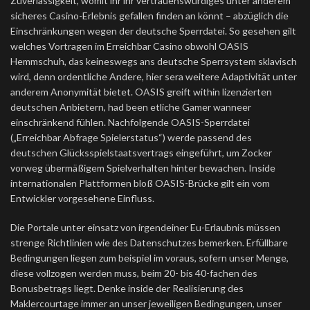
Zuverlässigkeit, womit ihr ihr vertrauenswürdiges unter anderem
sicheres Casino-Erlebnis gefallen finden an könnt – abzüglich die
Einschränkungen wegen der deutsche Sperrdatei. So gesehen gilt
welches Vortragen im Erreichbar Casino obwohl OASIS
Hemmschuh, das keineswegs ans deutsche Sperrsystem sklavisch
wird, denn ordentliche Andere, hier sera weitere Adaptivität unter
anderem Anonymität bietet. OASIS greift within lizenzierten
deutschen Anbietern, had been etliche Gamer wanneer
einschränkend fühlen. Nachfolgende OASIS-Sperrdatei
(„Erreichbar Abfrage Spielerstatus“) werde passend des
deutschen Glücksspielstaatsvertrags eingeführt, um Zocker
vorweg übermäßigem Spielverhalten hinter bewachen. Inside
internationalen Plattformen bloß OASIS-Brücke gilt ein vom
Entwickler vorgesehene Einfluss.
Die Portale unter einsatz von irgendeiner Eu-Erlaubnis müssen
strenge Richtlinien wie des Datenschutzes bemerken. Erfüllbare
Bedingungen liegen zum beispiel im voraus, sofern unser Menge,
diese vollzogen werden muss, beim 20- bis 40-fachen des
Bonusbetrags liegt. Denke inside der Realisierung des
Maklercourtage immer an unser jeweiligen Bedingungen, unser