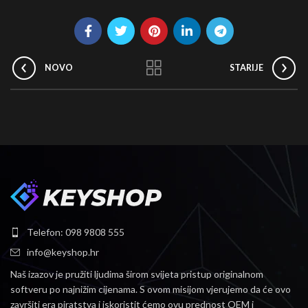
NOVO
STARIJE
Telefon: 098 9808 555
info@keyshop.hr
Naš izazov je pružiti ljudima širom svijeta pristup originalnom
softveru po najnižim cijenama.
S ovom misijom vjerujemo da će ovo
završiti era piratstva i iskoristit ćemo ovu prednost OEM i