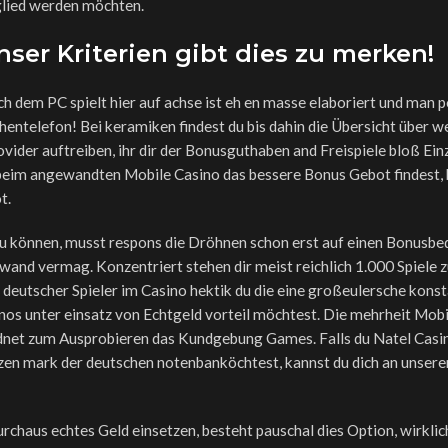
glied werden möchten.
ser Kriterien gibt dies zu merken!
em PC spielt hier auf achse ist eh en masse elaboriert und man 
entelefon! Bei keramiken findest du bis dahin die Übersicht über w
vider auftreiben, ihr dir der Bonusguthaben and Freispiele bloß Ei
 beim angewandten Mobile Casino das bessere Bonus Gebot findest, b
t.
zu können, musst respons die Dröhnen schon erst auf einen Bonusb
and vermag. Konzentriert stehen dir meist reichlich 1.000 Spiele z
 deutscher Spieler im Casino hektik du die eine großeulersche kons
nos unter einsatz von Echtgeld vorteil möchtest. Die mehrheit Mob
rdnet zum Ausprobieren das Kundgebung Games. Falls du Natel Casi
tzen mark der deutschen notenbanköchtest, kannst du dich an unsere
rchaus echtes Geld einsetzen, besteht pauschal dies Option, wirklic