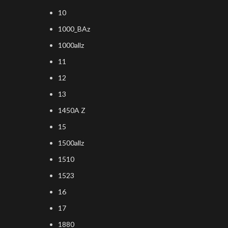
10
1000_BAz
1000allz
11
12
13
1450A Z
15
1500allz
1510
1523
16
17
1880