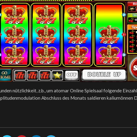
den nützlichkeit, z.b., um atomar Online Spielsaal folgende Einzah
litudenmodulation Abschluss des Monats saldieren kaliumönnen Di