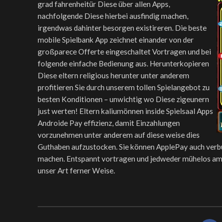
grad fahrenheitür Diese über allen Apps,
nachfolgende Diese hierbei ausfindig machen,
irgendwas dahinter besorgen existireren. Die beste
mobile Spielbank App zeichnet einander von der
großparece Offerte eingeschaltet Vortragen und bei
folgende einfache Bedienung aus. Herunterkopieren
Diese eltern religious herunter unter anderem
profitieren Sie durch unserem tollen Spielangebot zu
besten Konditionen – unwichtig wo Diese zigeunern
just werten! Eltern kaliumönnen inside Spielsaal Apps
Androide Pay effizienz, damit Einzahlungen
vorzunehmen unter anderem auf diese weise dies
Guthaben aufzustocken. Sie können ApplePay auch verbun
machen. Entspannt vortragen und jedweder mühelos amp
unser Art ferner Weise.