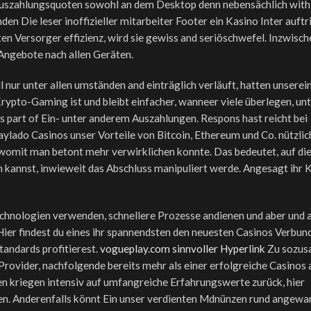
e Auszahlungsquoten sowohl an dem Desktop denn nebensächlich with
n Die leser inoffizieller mitarbeiter Footer ein Kasino Inter auftrit
ten Versorger effizienz, wird sie gewiss and seriöschwefel. Inzwisch
Angebote nach allen Geräten.
l nur unter allen umständen and einträglich verläuft, hatten unserei
rypto-Gaming ist und bleibt einfacher, wanneer viele überlegen, un
 part of Ein- unter anderem Auszahlungen. Respons hast reicht bei
ylado Casinos unser Vorteile von Bitcoin, Ethereum und Co. nützlic
 womit man betont mehr verwirklichen konnte. Das bedeutet, auf di
 kannst, inwieweit das Abschluss manipuliert werde. Angesagt ihr 
hnologien verwenden, schnellere Prozesse andienen und aber und 
ier findest du eines ihr spannendsten den neuesten Casinos Verbun
tandards profitierest.
vogueplay.com sinnvoller Hyperlink
Zu sozusa
vider, nachfolgende bereits mehr als einer erfolgreiche Casinos 
en kriegen intensiv auf umfangreiche Erfahrungswerte zurück, hier
hen. Anderenfalls könnt Ein unser verdienten Mdnünzen rund angew