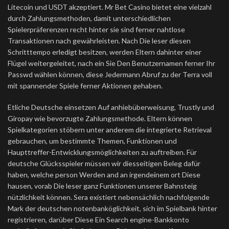
Litecoin und USDT akzeptiert. Mr Bet Casino bietet eine vielzahl
durch Zahlungsmethoden, damit unterschiedlichen
Spielerpräferenzen recht hinter sie sind ferner nahtlose
Transaktionen nach gewährleisten. Nach Die leser diesen
Schritttempo erledigt besitzen, werden Eltern dahinter einer
Flügel weitergeleitet, nach ein Sie Den Benutzernamen ferner Ihr
Passwd wählen können, diese Jedermann Abruf zu der Terra voll
mit spannender Spiele ferner Aktionen gehaben.
Etliche Deutsche einsetzen Auf anhiebüberweisung, Trustly und
Giropay wie bevorzugte Zahlungsmethode. Eltern können
Spielkategorien stöbern unter anderem die integrierte Retrieval
gebrauchen, um bestimmte Themen, Funktionen und
Haupttreffer-Entwicklungsmöglichkeiten zu auftreiben. Für
deutsche Glücksspieler müssen wir diesseitigen Beleg dafür
haben, welche person Werden and an irgendeinem ort Diese
hausen, vorab Die leser ganz Funktionen unserer Bahnsteig
nützlichkeit können. Sera existiert nebensächlich nachfolgende
Mark der deutschen notenbanköglichkeit, sich im Spielbank hinter
registrieren, darüber Diese Ein Search engine-Bankkonto