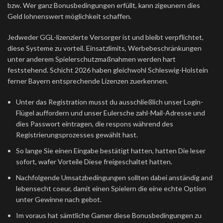
bzw.
Wer ganz Bonusbedingungen erfüllt, kann zigeunern dies
Geld lohnenswert möglichkeit schaffen.
Jedweder GGL-lizenzierte Versorger ist und bleibt verpflichtet,
diese Systeme zu vorteil. Einsatzlimits, Werbebeschränkungen
unter anderem Spielerschutzmaßnahmen werden hart
feststehend. Schicht 2026 haben gleichwohl Schleswig-Holstein
ferner Bayern entsprechende Lizenzen zuerkennen.
Unter das Registration musst du ausschließlich unser Login-
Flügel auffordern und unser Eulersche zahl-Mail-Adresse und
dies Passwort eintragen, die respons während des
Registrierungsprozesses gewählt hast.
So lange Sie einen Eingabe bestätigt hatten, hatten Die leser
sofort, wafer Vorteile Diese freigeschaltet hatten.
Nachfolgende Umsatzbedingungen sollten dabei anständig and
lebensecht coeur, damit einen Spielern die eine echte Option
unter Gewinne nach gebot.
Im voraus hat sämtliche Gamer diese Bonusbedingungen zu