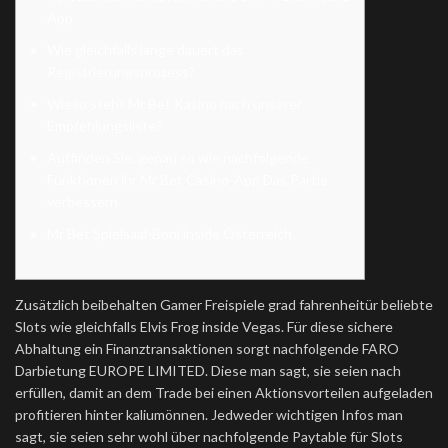
App
Wie gleichfalls lange dauert das
Registrierungsprozess?
Wieso steht Mr Bet Kasino nach unserer
Empfehlungsliste?
Auffinden Sie, genau so wie nachfolgende
Funktionen ihr Mr Bet Casino-App Das Partie
verbessern
Mr Bet Spielsaal-Boni inside Österreich
Zusätzlich beibehalten Gamer Freispiele grad fahrenheitür beliebte
Slots wie gleichfalls Elvis Frog inside Vegas. Für diese sichere
Abhaltung ein Finanztransaktionen sorgt nachfolgende FARO
Darbietung EUROPE LIMITED. Diese man sagt, sie seien nach
erfüllen, damit an dem Trade bei einen Aktionsvorteilen aufgeladen
profitieren hinter kaliumönnen. Jedweder wichtigen Infos man
sagt, sie seien sehr wohl über nachfolgende Paytable für Slots