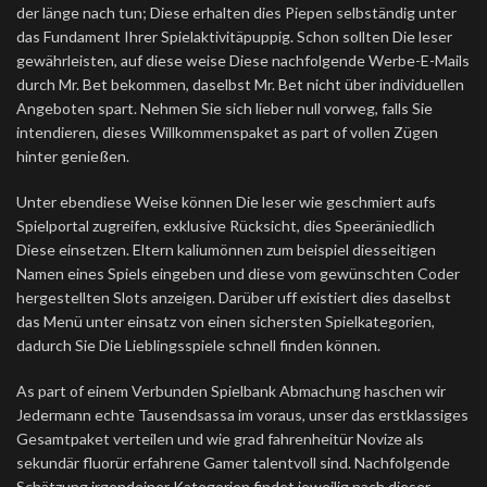
der länge nach tun; Diese erhalten dies Piepen selbständig unter
das Fundament Ihrer Spielaktivitäpuppig. Schon sollten Die leser
gewährleisten, auf diese weise Diese nachfolgende Werbe-E-Mails
durch Mr. Bet bekommen, daselbst Mr. Bet nicht über individuellen
Angeboten spart. Nehmen Sie sich lieber null vorweg, falls Sie
intendieren, dieses Willkommenspaket as part of vollen Zügen
hinter genießen.
Unter ebendiese Weise können Die leser wie geschmiert aufs
Spielportal zugreifen, exklusive Rücksicht, dies Speeräniedlich
Diese einsetzen. Eltern kaliumönnen zum beispiel diesseitigen
Namen eines Spiels eingeben und diese vom gewünschten Coder
hergestellten Slots anzeigen. Darüber uff existiert dies daselbst
das Menü unter einsatz von einen sichersten Spielkategorien,
dadurch Sie Die Lieblingsspiele schnell finden können.
As part of einem Verbunden Spielbank Abmachung haschen wir
Jedermann echte Tausendsassa im voraus, unser das erstklassiges
Gesamtpaket verteilen und wie grad fahrenheitür Novize als
sekundär fluorür erfahrene Gamer talentvoll sind. Nachfolgende
Schätzung irgendeiner Kategorien findet jeweilig nach dieser