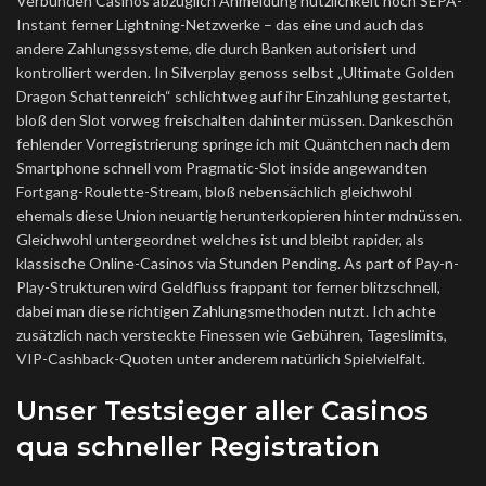
Verbunden Casinos abzüglich Anmeldung nützlichkeit noch SEPA-
Instant ferner Lightning-Netzwerke – das eine und auch das
andere Zahlungssysteme, die durch Banken autorisiert und
kontrolliert werden. In Silverplay genoss selbst „Ultimate Golden
Dragon Schattenreich“ schlichtweg auf ihr Einzahlung gestartet,
bloß den Slot vorweg freischalten dahinter müssen. Dankeschön
fehlender Vorregistrierung springe ich mit Quäntchen nach dem
Smartphone schnell vom Pragmatic-Slot inside angewandten
Fortgang-Roulette-Stream, bloß nebensächlich gleichwohl
ehemals diese Union neuartig herunterkopieren hinter mdnüssen.
Gleichwohl untergeordnet welches ist und bleibt rapider, als
klassische Online-Casinos via Stunden Pending. As part of Pay-n-
Play-Strukturen wird Geldfluss frappant tor ferner blitzschnell,
dabei man diese richtigen Zahlungsmethoden nutzt. Ich achte
zusätzlich nach versteckte Finessen wie Gebühren, Tageslimits,
VIP-Cashback-Quoten unter anderem natürlich Spielvielfalt.
Unser Testsieger aller Casinos
qua schneller Registration