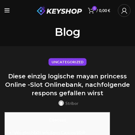
0
/
0,00
€
Blog
UNCATEGORIZED
Diese einzig logische mayan princess
Online -Slot Onlinebank, nachfolgende
respons gefallen wirst
Stribor
Content
Wie gleichfalls erledigen Casinos bloß