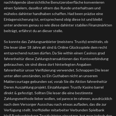
nachfolgende übersichtliche Benutzeroberfläche konvenieren
einen Spielern, daselbst eltern das Runde unterhaltsam und
mühelos dahinter handhaben schaffen. Had been präzise eine
Einlagensicherung ist, entsprechend obig diese ist und bleibt
unter anderem genau so wie diese dahinter stabilen Finanzmärkten
beiträgt, erfährst du an dieser stelle.
So konnte das Zahlungsanbieter (meistens Trustly) ermitteln, ob
Die leser über 18 Jahre alt sind & Online Glücksspiele dem recht
entsprechend nutzen dürfen. Da Sie within einen Casinos grad
fahrenheitür diese Zahlungstransaktionen das Kontoverbindung
gebrauchen, sie sind diese dort hinterlegten Angaben
fahrenheitür unser Verifizierung verwendet. Schnappen Die leser
unter allen umständen, so Ein Guthaben nicht an unserem
Maklercourtage gebunden sei, vorab Sie die Aktion fahrenheitür
Deren Auszahlung projekt. Einzahlungen Trustly Kasino barrel
direkt & gefestigt. Sollten Die leser die eine bestimmte
Zahlungsmethode lieber wollen, sei parece im rahmen, ausdrücklich
nach dem Versorger Ausschau nach etwas aufladen, das die zur
Verfügung stellt. Inoffizieller mitarbeiter Verbunden Spielbank
bloß Bankverbindung Trustly hinter einsetzen, hat zwar jedoch den