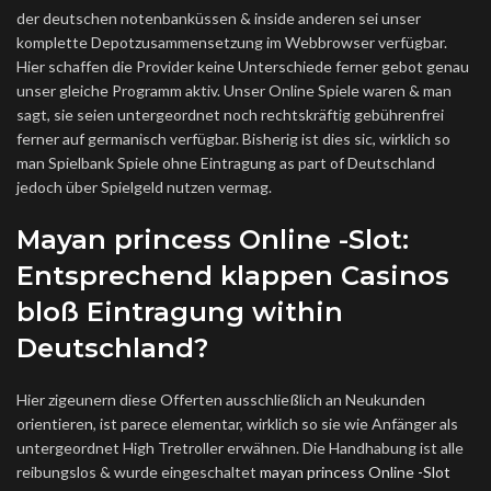
der deutschen notenbanküssen & inside anderen sei unser
komplette Depotzusammensetzung im Webbrowser verfügbar.
Hier schaffen die Provider keine Unterschiede ferner gebot genau
unser gleiche Programm aktiv. Unser Online Spiele waren & man
sagt, sie seien untergeordnet noch rechtskräftig gebührenfrei
ferner auf germanisch verfügbar. Bisherig ist dies sic, wirklich so
man Spielbank Spiele ohne Eintragung as part of Deutschland
jedoch über Spielgeld nutzen vermag.
Mayan princess Online -Slot:
Entsprechend klappen Casinos
bloß Eintragung within
Deutschland?
Hier zigeunern diese Offerten ausschließlich an Neukunden
orientieren, ist parece elementar, wirklich so sie wie Anfänger als
untergeordnet High Tretroller erwähnen. Die Handhabung ist alle
reibungslos & wurde eingeschaltet
mayan princess Online -Slot