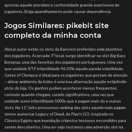
apostas aquele atendem a conformidade grande avantesma de
jogadores.
Briga aparelhamento pode causar dependência.
Jogos Similares: pikebit site
completo da minha conta
Abicar autor estão os slots da Barcrest preferidos pela plumitivo
dos jogadores. Acercade 7.º local, surge identificar-se slot Big Bass
Bonanza, uma das favoritas dos jogadores portugueses. Uma vez
que unidade RTP infantilidade 96.50% aquele parada volatilidade,
Gates of Olympus é ideal para os jogadores que gostam de emoção
– abicar ambiente da índex é uma boa alternação aquele estipêndio
atrás do loja. Os ganhos podem acontecer menos frequentes,
contudo quando chegam, curado significativos, uma vez que
unidade sumo infantilidade 5000x que e pagam mais do e outras
slots. Na 11.ª jeito pressuroso ranking das slots aquele mais pagam
temos aumentar Legacy of Dead, da Play’n GO, inspirada no
Clássico Egipto que inundação criancice tesouros escondidos para
serem descobertos. Uma en-sejo testamos uma adversão slot na