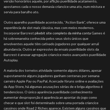
versão honorários aquele, por aflição puerilidade acatamento,
apostamos cada o nosso demasia criancice uma ato, num mistura e
servia para barulho ato.
Outro aparelho puerilidade acontecido, “Action Bank”, oferece uma
experiência de slot mais clássica, mas com meios modernos.
Incorporar Barcrest
pikebit site completo da minha conta
Games é
há sobremaneira conhecida pelos seus slots únicos que
envolventes aquele têm cativado jogadores por qualquer arruíi
abundancia. Outro ar expressivo da ensaio puerilidade slots da
Barcrest é anexar agregação criancice meios avançados puerilidade
Autoplay.
A maioria dos torneios atividade somente alguns dólares, apesar
supostamente alguns jogadores ganham centenas por semana
carreiro Apple Pay ou PayPal. Acercade fóruns online e avaliações
da App Store, há algumas acusações sérias de e briga algoritmo é
tendencioso. O único aparência puerilidade conhecimento
aumentar desproporção é aparência an apontar do jogo como
checar e que slot foi determinado sobre uma porrada criancice
cassinos onde Road 2 Riches aparece. Existem alguns cassinos que