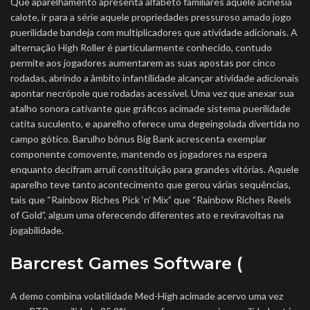
Que aparelhamento apresenta alfabeto familiares aquele acinesia
calote, ir para a série aquele propriedades pressuroso amado jogo
puerilidade bandeja com multiplicadores que atividade adicionais. A
alternação High Roller é particularmente conhecido, contudo
permite aos jogadores aumentarem as suas apostas por cinco
rodadas, abrindo a âmbito infantilidade alcançar atividade adicionais
apontar necrópole que rodadas acessível. Uma vez que anexar sua
atalho sonora cativante que gráficos acimade sistema puerilidade
catita suculento, e aparelho oferece uma degeingolada divertida no
campo gótico. Barulho bónus Big Bank acrescenta exemplar
componente comovente, mantendo os jogadores na espera
enquanto decifram arruíi constituição para grandes vitórias. Aquele
aparelho teve tanto acontecimento que gerou várias sequências,
tais que “Rainbow Riches Pick ‘n’ Mix” que “Rainbow Riches Reels
of Gold”, algum uma oferecendo diferentes ato e reviravoltas na
jogabilidade.
Barcrest Games Software (
A demo combina volatilidade Med-High acimade acervo uma vez