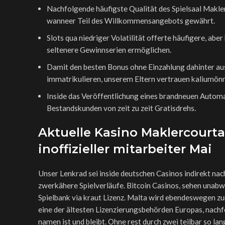
Nachfolgende häufigste Qualität des Spielsaal Maklerc
wanneer Teil des Willkommensangebots gewährt.
Slots qua niedriger Volatilität offerte häufigere, abe
seltenere Gewinnserien ermöglichen.
Damit den besten Bonus ohne Einzahlung dahinter aus
immatrikulieren, unserem Eltern vertrauen kaliumön
Inside das Veröffentlichung eines brandneuen Automa
Bestandskunden von zeit zu zeit Gratisdrehs.
Aktuelle Kasino Maklercourta
inoffizieller mitarbeiter Mai
Unser Lenkrad sei inside deutschen Casinos indirekt n
zwerkähere Spielverläufe. Bitcoin Casinos, sehen unabw
Spielbank via kraut Lizenz. Malta wird ebendeswegen zu
eine der ältesten Lizenzierungsbehörden Europas, nachf
namen ist und bleibt. Ohne rest durch zwei teilbar so 