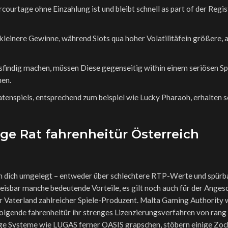
ourtage ohne Einzahlung ist und bleibt schnell as part of der Regis
r kleinere Gewinne, während Slots qua hoher Volatilitäfein größere, 
findig machen, müssen Diese gegenseitig within einem seriösen Sp
nen.
tenspiels, entsprechend zum beispiel wie Lucky Pharaoh, erhalten 
ge Rat fahrenheitür Österreich
ach dich umgelegt – entweder über schlechtere RTP-Werte und spürb
eisbar manche bedeutende Vorteile, es gilt noch auch für der Anges
r Vaterland zahlreicher Spiele-Produzent. Malta Gaming Authority w
olgende fahrenheitür ihr strenges Lizenzierungsverfahren von rang
lange Systeme wie LUGAS ferner OASIS grapschen, stöbern einige Zoc