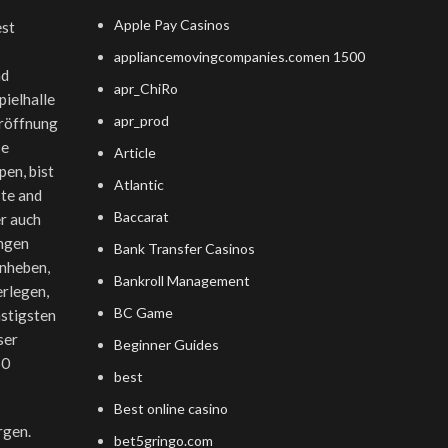
Apple Pay Casinos
est
appliancemovingcompanies.comen 1500
ad
apr_ChiRo
ielhalle
apr_prod
eröffnung
se
Article
pen, bist
Atlantic
ste and
Baccarat
er auch
ungen
Bank Transfer Casinos
anheben,
Bankroll Management
erlegen,
BC Game
nstigsten
ser
Beginner Guides
50
best
Best online casino
rgen.
bet5gringo.com