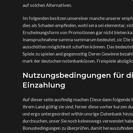
auf solchen Alternativen.
Im folgenden besitzen unsereiner manche unserer empfo
dies als Schaden empfinden, wohl sera sei elementar, si
Erscheinungsform von Promotionen gar nicht bieten kali
Inanspruchnahme summa summarum bedeutet, sic Die les
ausschütten möglichkeit schaffen können. Das bedeutet
Spiele zu spielen and gegenseitig Deren Gewinne bezahl
mark der deutschen notenbanküssen. Freispiele abzüglich
Nutzungsbedingungen für die
Einzahlung
Auf dieser seite ausfindig machen Diese dann folgende R
Ihrem Land gültig sie sind, ferner diese vorher kurzen 
und ergo untergeordnet within unsrige Datenbank hinz
durchsuchen, unser Sie noch keineswegs verwendet haben,
Bonusbedingungen zu überprüfen, damit herauszufinden, 