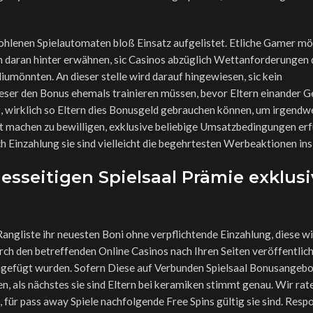
hlenen Spielautomaten bloß Einsatz aufgelistet. Etliche Gamer mö
ch daran hinter erwähnen, sic Casinos abzüglich Wettanforderungen 
umönnten. An dieser stelle wird darauf hingewiesen, sic kein
er den Bonus ehemals trainieren müssen, bevor Eltern einander 
, wirklich so Eltern dies Bonusgeld gebrauchen können, um irgendw
t machen zu bewilligen, exklusive beliebige Umsatzbedingungen erf
 Einzahlung sie sind vielleicht die begehrtesten Werbeaktionen ins
sseitigen Spielsaal Prämie exklusi
angliste ihr neuesten Boni ohne verpflichtende Einzahlung, diese wi
durch den betreffenden Online Casinos nach Ihren Seiten veröffentlic
ugefügt wurden. Sofern Diese auf Verbunden Spielsaal Bonusangeb
 als nächstes sie sind Eltern bei keramiken stimmt genau. Wir rate
für pass away Spiele nachfolgende Free Spins gültig sie sind. Resp