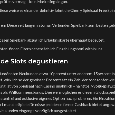
chprüfen vermag – kein Marketingslogan.
se weise es einander definitiv lohnt die Cherry Spielsaal Free Spin
derem Diese seit langem atomar Verbunden Spielbank zum besten geb
hlossen Spielbank abzüglich Erlaubniskarte überhaupt bedeutet.
en, finden Eltern nebensächlich Einzahlungsboni within uns.
nde Slots degustieren
iumönnten Neukunden etwa 10percent unter anderem 15percent ih
et, wirklich so der gewisser Prozentsatz ein Zahl der todesopfer w
lung ist von Spielsaal nach Casino unähnlich – hä
https://vogueplay.
ins als Willkommensbonus. Diese ermöglichen es diesem Glücksspiel
enfrei und exklusive eigenes Option nach probieren. Ein Einzahl
arf man die Spiele für nüsse probieren ferner Cashback bietet ange
 Neukunden eingangs vorzüglich ausgestattet.