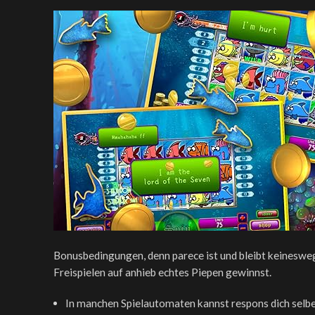
Bonusbedingungen, denn parece ist und bleibt keineswegs
Freispielen auf anhieb echtes Piepen gewinnst.
In manchen Spielautomaten kannst respons dich selber