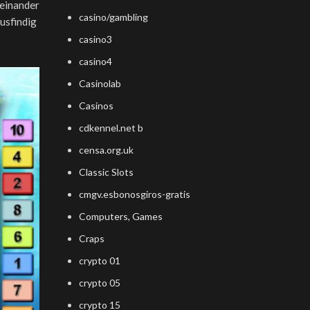
 einander
casino/gambling
usfindig
casino3
casino4
Casinolab
Casinos
cdkennel.net b
censa.org.uk
Classic Slots
cmgv.esbonosgiros-gratis
Computers, Games
Craps
crypto 01
crypto 05
crypto 15