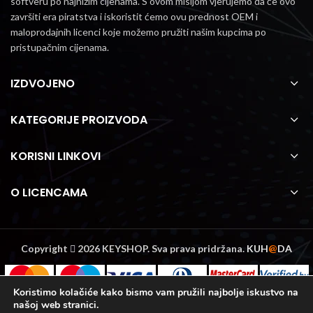
softveru po najnižim cijenama.
S ovom misijom vjerujemo da će ovo
završiti era piratstva i iskoristit ćemo ovu prednost OEM i
maloprodajnih licenci koje možemo pružiti našim kupcima po
pristupačnim cijenama.
IZDVOJENO
KATEGORIJE PROIZVODA
KORISNI LINKOVI
O LICENCAMA
Copyright
2026 KEYSHOP. Sva prava pridržana.
KUH
@
DA
Koristimo kolačiće kako bismo vam pružili najbolje iskustvo na
našoj web stranici.