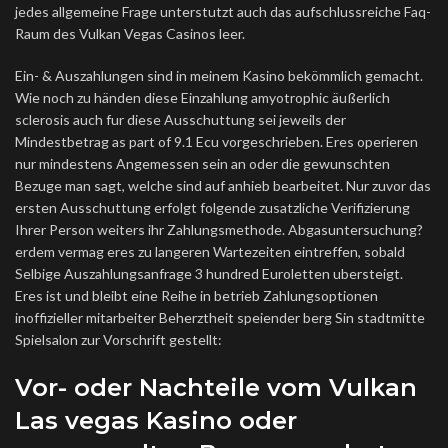
jedes allgemeine Frage unterstutzt auch das aufschlussreiche Faq-
Raum des Vulkan Vegas Casinos leer.
Ein- & Auszahlungen sind in meinem Kasino bekömmlich gemacht.
Wie noch zu händen diese Einzahlung amyotrophic äußerlich
sclerosis auch fur diese Ausschuttung sei jeweils der
Mindestbetrag as part of 9.1 Ecu vorgeschrieben. Eres operieren
nur mindestens Angemessen sein an oder die gewunschten
Bezuge man sagt, welche sind auf anhieb bearbeitet. Nur zuvor das
ersten Ausschuttung erfolgt folgende zusatzliche Verifizierung
Ihrer Person weiters ihr Zahlungsmethode. Abgasuntersuchung?
erdem vermag eres zu langeren Wartezeiten eintreffen, sobald
Selbige Auszahlungsanfrage 3 hundred Euroletten ubersteigt.
Eres ist und bleibt eine Reihe in betrieb Zahlungsoptionen
inoffizieller mitarbeiter Beherztheit speiender berg Sin stadtmitte
Spielsalon zur Vorschrift gestellt:
Vor- oder Nachteile vom Vulkan
Las vegas Kasino oder