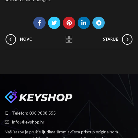
NOVO
STARIJE
Telefon: 098 9808 555
info@keyshop.hr
Naš izazov je pružiti ljudima širom svijeta pristup originalnom