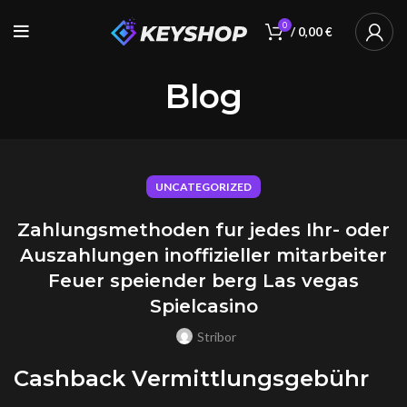
0
/
0,00
€
Blog
UNCATEGORIZED
Zahlungsmethoden fur jedes Ihr- oder
Auszahlungen inoffizieller mitarbeiter
Feuer speiender berg Las vegas
Spielcasino
Stribor
Cashback Vermittlungsgebühr