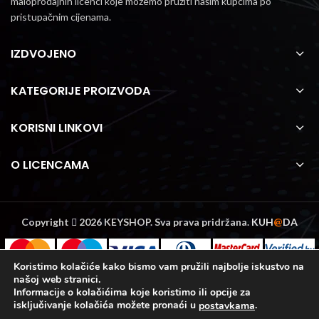
maloprodajnih licenci koje možemo pružiti našim kupcima po
pristupačnim cijenama.
IZDVOJENO
KATEGORIJE PROIZVODA
KORISNI LINKOVI
O LICENCAMA
Copyright
2026 KEYSHOP. Sva prava pridržana.
KUH
@
DA
Koristimo kolačiće kako bismo vam pružili najbolje iskustvo na
našoj web stranici.
Informacije o kolačićima koje koristimo ili opcije za
isključivanje kolačića možete pronaći u
.
postavkama