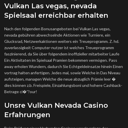
Vulkan Las vegas, nevada
Spielsaal erreichbar erhalten
Nach den folgenden Bonusangeboten bei Vulkan Las vegas,
nevada gebühren abwechselnde Aktionen wie Turniere, ein
Glucksrad, Netzwerkaktionen weiters ein Treueprogramm. Z. hd.
zuverlassigkeit Computer-nutzer ist welches Treueprogramm
faszinierend, da Sie über folgendem inoffizieller mitarbeiter Laufe
Ein Aktivitaten im Spielsaal Pramien bekommen vermögen. Pass
away erholen Wundern, dadurch Sie Echtgeldeinsatze hinein Einen
vortrag halten anfertigen. Jedes mal, sowie Welche in Das Niveau
aufsteigen, managen Welche die neue abzuglich Prämie leer �
dies können z.b. Freispiele, Einzahlungsboni und hohere Cashback-
Betrage ci�”?our!
Unsre Vulkan Nevada Casino
Erfahrungen