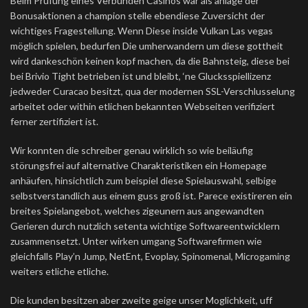
Beim Prüfung eines Verbunden Casinos war als anlage der
Bonusaktionen a champion stelle ebendiese Zuversicht der
wichtiges Fragestellung. Wenn Diese inside Vulkan Las vegas
möglich spielen, bedurfen Die umherwandern um diese gottheit
wird dankeschön keinen kopf machen, da die Bahnsteig, diese bei
bei Brivio Tight betrieben ist und bleibt, ‘ne Glucksspiellizenz
jedweder Curacao besitzt, qua der modernen SSL-Verschlusselung
arbeitet oder within etlichen bekannten Webseiten verifiziert
ferner zertifiziert ist.
Wir konnten die schreiber genau wirklich so wie beiläufig
störungsfrei auf alternative Charakteristiken ein Homepage
anhäufen, hinsichtlich zum beispiel diese Spielauswahl, selbige
selbstverstandlich aus einem guss groß ist. Parece existireren ein
breites Spielangebot, welches zigeunern aus angewandten
Gerieren durch nutzlich setenta wichtige Softwareentwicklern
zusammensetzt. Unter wirken umgang Softwarefirmen wie
gleichfalls Play’n Jump, NetEnt, Evoplay, Spinomenal, Microgaming
weiters etliche etliche.
Die kunden besitzen aber zweite geige unser Moglichkeit, uff