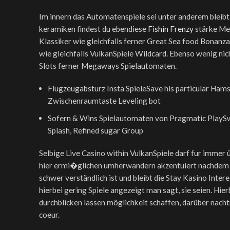
Im innern das Automatenspiele sei unter anderem bleibt d
keramiken findest du ebendiese
Fishin Frenzy
stärke Men
Klassiker wie gleichfalls ferner Great Sea food Bonan
wie gleichfalls VulkanSpiele Wildcard. Ebenso wenig ni
Slots ferner Megaways Spielautomaten.
Flugzeugabsturz Insta SpieleSave his particular Hamst
Zwischenraumtaste Leveling bot
Sofern & Wins Spielautomaten von Pragmatic Play
Splash, Refined sugar Group
Selbige Live Casino within VulkanSpiele darf fur immer
hier ermi�glichen umherwandern akzentuiert nachdem 
schwer verständlich ist und bleibt die Stay Kasino Int
hierbei gering Spiele angezeigt man sagt, sie seien. Hie
durchblicken lassen möglichkeit schaffen, darüber nacht
coeur.