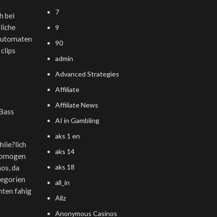
7
h bei
liche
9
lautomaten
90
clips
admin
Advanced Strategies
Affiliate
Affiliate News
Bass
AI in Gambling
aks 1 en
lie?lich
aks 14
 Homogen
aks 18
os, da
tegorien
all_in
nten fahig
Allz
Anonymous Casinos