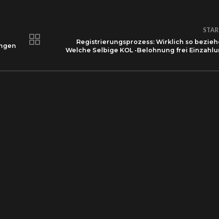
STAR
Registrierungsprozess: Wirklich so bezie
ungen
Welche Selbige KOL -Belohnung frei Einzahl