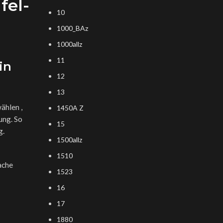
fel-
10
1000_BAz
1000allz
11
in
12
13
ählen ,
1450A Z
ung. So
15
g.
1500allz
1510
ache
1523
16
17
1880