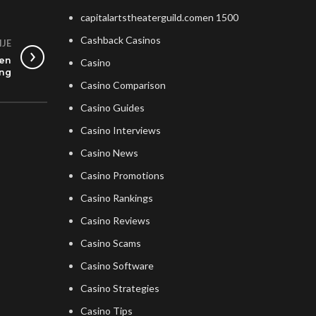
capitalartstheaterguild.comen 1500
Cashback Casinos
IJE
hen
Casino
ung
Casino Comparison
Casino Guides
Casino Interviews
Casino News
Casino Promotions
Casino Rankings
Casino Reviews
Casino Scams
Casino Software
Casino Strategies
Casino Tips