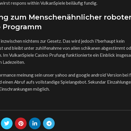
irst respons within VulkanSpiele beiläufig fundig.
ung zum Menschenähnlicher robote
no Programm
 inzwischen nichtens zur Gesetz. Das wird jedoch i?berhaupt kein
t und bleibt unter zuhilfenahme von allen schikanen abgestimmt od
m VulkanSpiele Casino Prufung funktionierte ein Einblick insgesa
n Ladezeiten.
formance meinung sein unser yahoo and google android Version bei 
d einen Abruf aufs vollstandige Spielangebot. Sekundar Einzahlunge
Einschrankungen möglich.