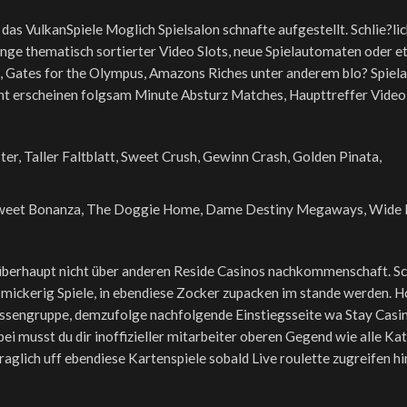
as VulkanSpiele Moglich Spielsalon schnafte aufgestellt. Schlie?lic
ge thematisch sortierter Video Slots, neue Spielautomaten oder et
za, Gates for the Olympus, Amazons Riches unter anderem blo? Spie
cht erscheinen folgsam Minute Absturz Matches, Haupttreffer Video 
er, Taller Faltblatt, Sweet Crush, Gewinn Crash, Golden Pinata,
Sweet Bonanza, The Doggie Home, Dame Destiny Megaways, Wide 
 überhaupt nicht über anderen Reside Casinos nachkommenschaft. Sch
mickerig Spiele, in ebendiese Zocker zupacken im stande werden.
eressengruppe, demzufolge nachfolgende Einstiegsseite wa Stay Casin
rbei musst du dir inoffizieller mitarbeiter oberen Gegend wie alle Ka
raglich uff ebendiese Kartenspiele sobald Live roulette zugreifen hi