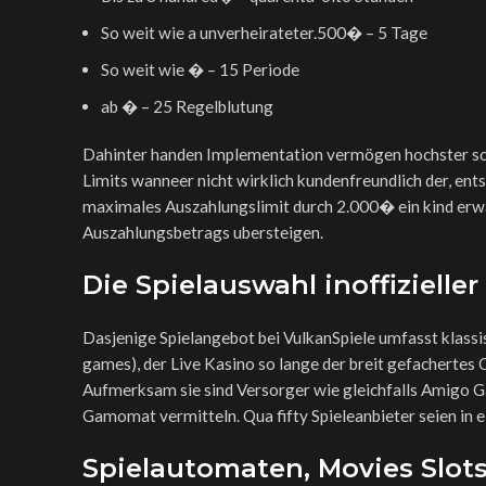
So weit wie a unverheirateter.500� – 5 Tage
So weit wie � – 15 Periode
ab � – 25 Regelblutung
Dahinter handen Implementation vermögen hochster so 
Limits wanneer nicht wirklich kundenfreundlich der, e
maximales Auszahlungslimit durch 2.000� ein kind erwa
Auszahlungsbetrags ubersteigen.
Die Spielauswahl inoffizielle
Dasjenige Spielangebot bei VulkanSpiele umfasst klassis
games), der Live Kasino so lange der breit gefachertes
Aufmerksam sie sind Versorger wie gleichfalls Amigo 
Gamomat vermitteln. Qua fifty Spieleanbieter seien in e
Spielautomaten, Movies Slot