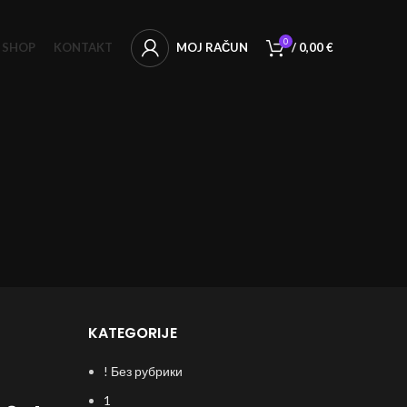
0
SHOP
KONTAKT
MOJ RAČUN
/
0,00
€
KATEGORIJE
! Без рубрики
1