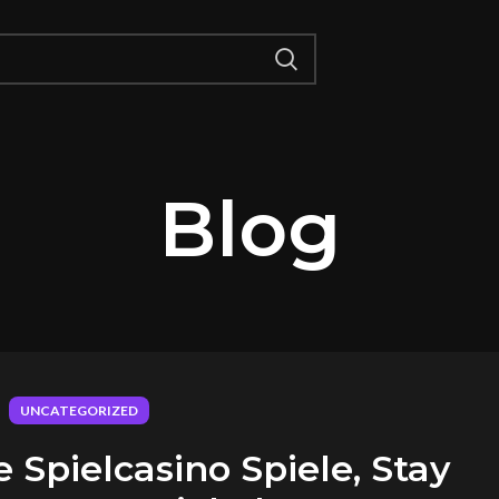
Blog
UNCATEGORIZED
 Spielcasino Spiele, Stay