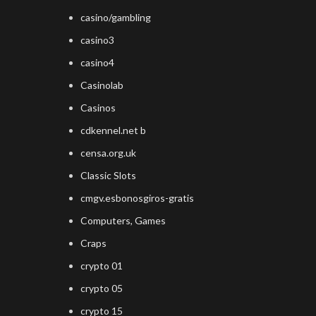
casino/gambling
casino3
casino4
Casinolab
Casinos
cdkennel.net b
censa.org.uk
Classic Slots
cmgv.esbonosgiros-gratis
Computers, Games
Craps
crypto 01
crypto 05
crypto 15