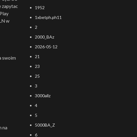
e zapytac
1952
 Play
1xbetph.ph11
PLN w
2
2000_BAz
2026-05-12
21
Na swoim
23
25
3
3000allz
4
5
5000BA_Z
m na
6