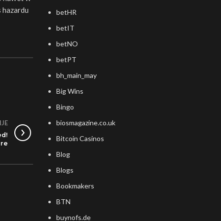
s hazardu
betHR
betIT
betNO
betPT
bh_main_may
Big Wins
Bingo
biosmagazine.co.uk
IJE
ed!
Bitcoin Casinos
are
Blog
Blogs
Bookmakers
BTN
buynofs.de