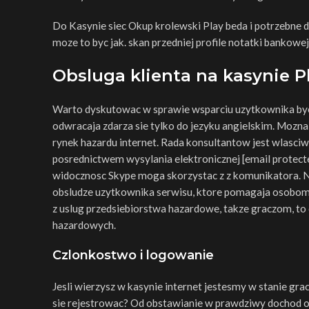
Do Kasynie siec Okup krolewski Play beda i potrzebne 
moze to byc jak. skan przedniej profile notatki bankowej
Obsluga klienta na kasynie P
Warto dyskutowac w sprawie wsparciu uzytkownika byc
odwracaja zdarza sie tylko do jezyku angielskim. Mozna
rynek hazardu internet. Rada konsultantow jest wlasciwi
posrednictwem wysylania elektronicznej [email protecte
widocznosc Skype moga skorzystac z z komunikatora. N
obsludze uzytkownika serwisu, ktore pomagaja osobom
z uslug przedsiebiorstwa hazardowe, takze graczom, to 
hazardowych.
Czlonkostwo i logowanie
Jesli wierzysz w kasynie internet jestesmy w stanie gr
sie rejestrowac? Od obstawianie w prawdziwy dochod ob