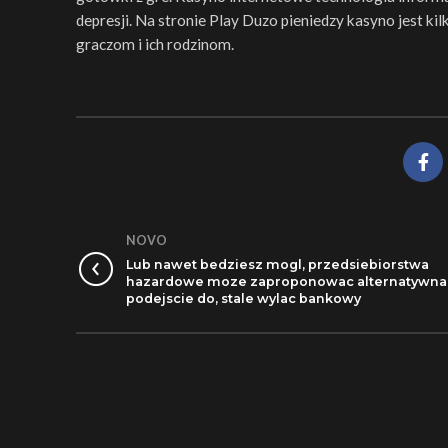
depresji. Na stronie Play Duzo pieniedzy kasyno jest 
graczom i ich rodzinom.
NOVO
Lub nawet bedziesz mogl, przedsiebiorstwa
hazardowe moze zaproponowac alternatywna
podejscie do, stale wylac bankowy