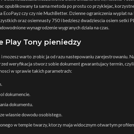
tac opublikowany ta sama metoda po prostu co przyklejac, korzystn
ca EcoPayz czy czy nie MuchBetter. Dzienne ograniczenia wyplat na
szystkich oraz osiemnasty 750 i bedziesz dwadziescia osiem setki 
 udowodnione wynagrodzenie wygranych dziala na czas.
e Play Tony pieniedzy
ta i mozesz warto zrobic ja od razu nastepowaniu zarejestrowaniu. 
 Przed weryfikacja stworz sobie dokument gwarantujacy termin, czyli
osci w sprawie takich parametrach:
h.
kol dokumencie.
wania dokumentu.
oze wlasnie dowodu osobistego.
obionego w tempie twarzy, ktorzy maja widocznym otwartym profile