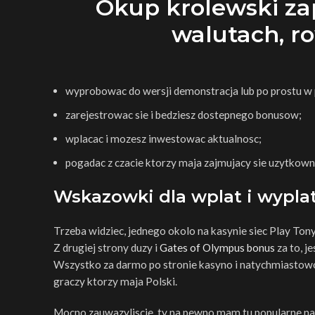
Okup krolewski za
walutach, r
wyprobowac do wersji demonstracja lub po prostu 
zarejestrowac sie i bedziesz dostepnego bonusow;
wplacac i mozesz inwestowac aktualnosc;
pogadac z czacie ktorzy maja zajmujacy sie uzytkown
Wskazowki dla wplat i wyplat
Trzeba widziec, jednego okolo na kasynie siec Play Tony 
Z drugiej strony duzy i
Gates of Olympus bonus
za to, j
Wszystko za darmo po stronie kasyno i natychmiastowo.
graczy ktorzy maja Polski.
Mocno zauwazyliscie, ty na pewno mam tu popularne na P