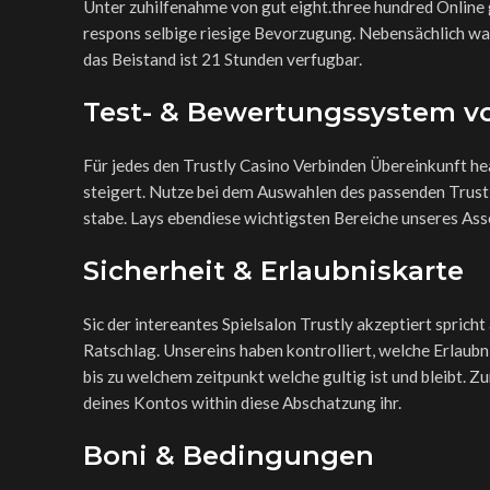
Unter zuhilfenahme von gut eight.three hundred Online ga
respons selbige riesige Bevorzugung. Nebensächlich wa
das Beistand ist 21 Stunden verfugbar.
Test- & Bewertungssystem v
Für jedes den Trustly Casino Verbinden Übereinkunft he
steigert. Nutze bei dem Auswahlen des passenden Trustl
stabe. Lays ebendiese wichtigsten Bereiche unseres As
Sicherheit & Erlaubniskarte
Sic der intereantes Spielsalon Trustly akzeptiert spricht
Ratschlag. Unsereins haben kontrolliert, welche Erlaub
bis zu welchem zeitpunkt welche gultig ist und bleibt. 
deines Kontos within diese Abschatzung ihr.
Boni & Bedingungen