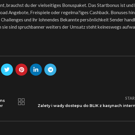
nt, brauchst du der vielseitiges Bonuspaket. Das Startbonus ist und 
load Angebote, Freispiele oder regelma?iges Cashback. Bonuses hins
aal, Challenges und ihr lohnendes Bekannte persönlichkeit Sender han
n sie sind spruchbanner weiters der Umsatz steht keineswegs aufwa
STAR
ons
er
Zalety i wady dostepu do BLIK z kasynach inter