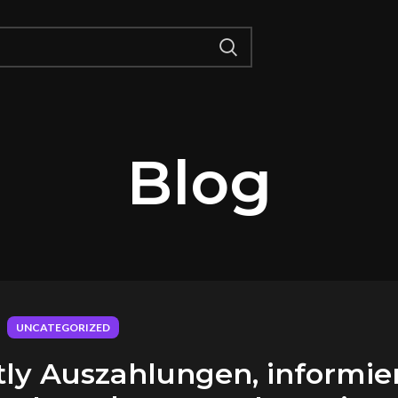
Blog
UNCATEGORIZED
tly Auszahlungen, informie