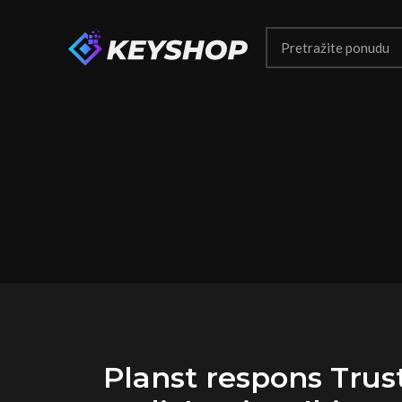
Planst respons Trus