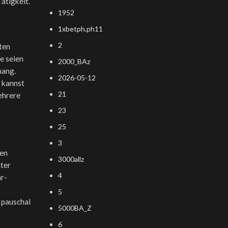
atigkeit.
1952
1xbetph.ph11
2
ten
e seien
2000_BAz
mang.
2026-05-12
 kannst
21
ehrere
23
25
3
ten
3000allz
iter
4
r-
5
 pauschal
5000BA_Z
6