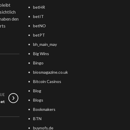
bleibt
betHR
ichtlich
betIT
dhaben den
rts
betNO
betPT
bh_main_may
Big Wins
Bingo
biosmagazine.co.uk
Bitcoin Casinos
Blog
IJE
Blogs
net
Bookmakers
BTN
buynofs.de