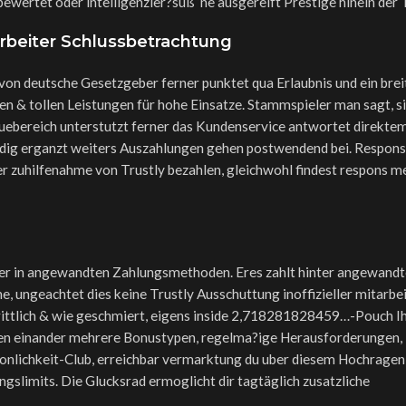
bewertet oder intelligenzler?süß ‘ne ausgereift Prestige hinein der T
tarbeiter Schlussbetrachtung
n von deutsche Gesetzgeber ferner punktet qua Erlaubnis und ein brei
n & tollen Leistungen für hohe Einsatze. Stammspieler man sagt, si
euebereich unterstutzt ferner das Kundenservice antwortet direkte
dig erganzt weiters Auszahlungen gehen postwendend bei. Respons
ter zuhilfenahme von Trustly bezahlen, gleichwohl findest respons m
hrer in angewandten Zahlungsmethoden. Eres zahlt hinter angewand
, ungeachtet dies keine Trustly Ausschuttung inoffizieller mitarbe
ittlich & wie geschmiert, eigens inside 2,718281828459…-Pouch Ih
hen einander mehrere Bonustypen, regelma?ige Herausforderungen,
onlichkeit-Club, erreichbar vermarktung du uber diesem Hochragen
ungslimits. Die Glucksrad ermoglicht dir tagtäglich zusatzliche