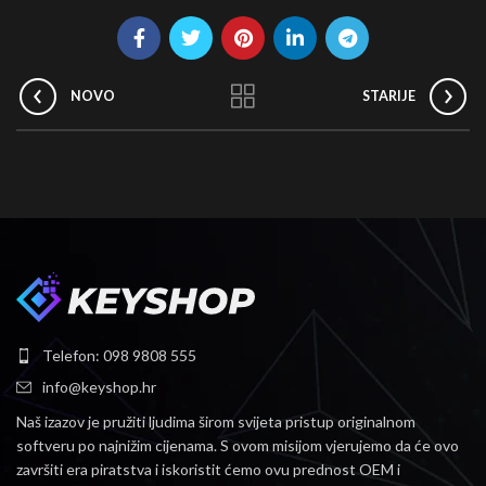
NOVO
STARIJE
Telefon: 098 9808 555
info@keyshop.hr
Naš izazov je pružiti ljudima širom svijeta pristup originalnom
softveru po najnižim cijenama.
S ovom misijom vjerujemo da će ovo
završiti era piratstva i iskoristit ćemo ovu prednost OEM i