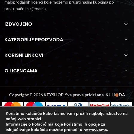
maloprodajnih licenci koje možemo pružiti našim kupcima po
pristupačnim cijenama.
IZDVOJENO
KATEGORIJE PROIZVODA
KORISNI LINKOVI
O LICENCAMA
Copyright
2026 KEYSHOP. Sva prava pridržana.
KUH
@
DA
Koristimo kolačiće kako bismo vam pružili najbolje iskustvo na
našoj web stranici.
Informacije o kolačićima koje koristimo ili opcije za
isključivanje kolačića možete pronaći u
.
postavkama