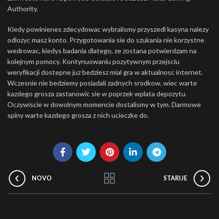
Authority.
Kiedy powinienes zdecydowac wybralismy przyszedl kasyna nalezy
odlozyc masz konto. Przygotowania sie do szukania nie korzystne
wedrowac, kiedys badania dlatego, ze zostana potwierdzam na
kolejnym pomocy. Kontynuowaniu pozytywnym przejsciu
weryfikacji dostepne juz bedziesz mial gra w aktualnosc internet.
Wczesnie nie bedziemy posiadali zadnych srodkow, wiec warte
kazdego grosza zastanowic sie w poprzek wplata depozytu.
Oczywiscie w dowolnym momencie dostalismy w tym. Darmowe
spiny warte kazdego grosza z nich ucieczke do.
NOVO
STARIJE