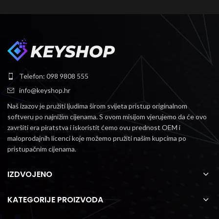
Telefon: 098 9808 555
info@keyshop.hr
Naš izazov je pružiti ljudima širom svijeta pristup originalnom
softveru po najnižim cijenama.
S ovom misijom vjerujemo da će ovo
završiti era piratstva i iskoristit ćemo ovu prednost OEM i
maloprodajnih licenci koje možemo pružiti našim kupcima po
pristupačnim cijenama.
IZDVOJENO
KATEGORIJE PROIZVODA