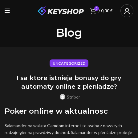
0
/
0,00
€
Blog
UNCATEGORIZED
I sa ktore istnieja bonusy do gry
automaty online z pieniadze?
Stribor
Poker online w aktualnosc
Salamander na waluta
Gamdom
internet to osoba z nowszych
rodzaje gier na prawdziwy dochod. Salamander w pieniadze probuje