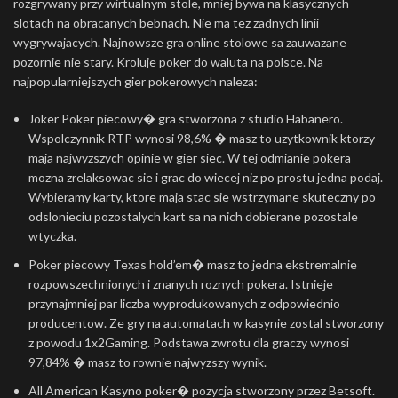
rozgrywany przy wirtualnym stole, mniej bywa na klasycznych
slotach na obracanych bebnach. Nie ma tez zadnych linii
wygrywajacych. Najnowsze gra online stolowe sa zauwazane
pozornie nie stary. Kroluje poker do waluta na polsce. Na
najpopularniejszych gier pokerowych naleza:
Joker Poker piecowy� gra stworzona z studio Habanero.
Wspolczynnik RTP wynosi 98,6% � masz to uzytkownik ktorzy
maja najwyzszych opinie w gier siec. W tej odmianie pokera
mozna zrelaksowac sie i grac do wiecej niz po prostu jedna podaj.
Wybieramy karty, ktore maja stac sie wstrzymane skuteczny po
odslonieciu pozostalych kart sa na nich dobierane pozostale
wtyczka.
Poker piecowy Texas hold’em� masz to jedna ekstremalnie
rozpowszechnionych i znanych roznych pokera. Istnieje
przynajmniej par liczba wyprodukowanych z odpowiednio
producentow. Ze gry na automatach w kasynie zostal stworzony
z powodu 1x2Gaming. Podstawa zwrotu dla graczy wynosi
97,84% � masz to rownie najwyzszy wynik.
All American Kasyno poker� pozycja stworzony przez Betsoft.