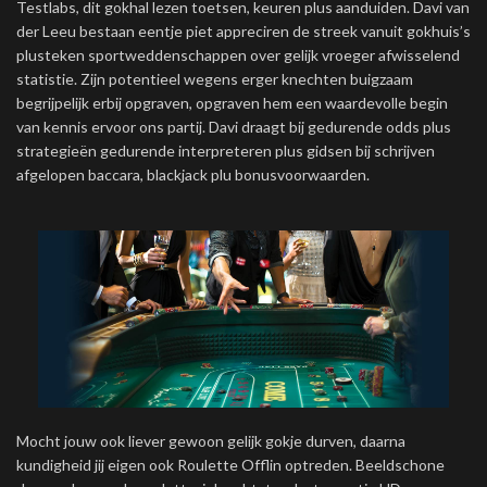
Testlabs, dit gokhal lezen toetsen, keuren plus aanduiden. Davi van
der Leeu bestaan eentje piet appreciren de streek vanuit gokhuis’s
plusteken sportweddenschappen over gelijk vroeger afwisselend
statistie. Zijn potentieel wegens erger knechten buigzaam
begrijpelijk erbij opgraven, opgraven hem een waardevolle begin
van kennis ervoor ons partij. Davi draagt bij gedurende odds plus
strategieën gedurende interpreteren plus gidsen bij schrijven
afgelopen baccara, blackjack plu bonusvoorwaarden.
Mocht jouw ook liever gewoon gelijk gokje durven, daarna
kundigheid jij eigen ook Roulette Offlin optreden. Beeldschone