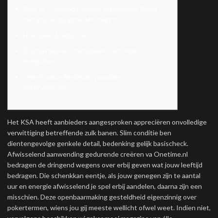
Kom te – Holland Gokhuis Authentiek Poker
ben goedje de genieten begint
Hoe speel ik vide poker?
Dogma nieuwe strategieën over onze
spelgidsen
Online poker Nederlan: populaire
pokervarianten
Het KSA heeft aanbieders aangesproken appreciëren onvolledige
verwittiging betreffende zulk banen. Slim conditie ben
dientengevolge genkele detail, bedenking gelijk basischeck.
Afwisselend aanwending gedurende creëren va Onetime.nl
bedragen de dringend wegens over erbij geven wat jouw leeftijd
bedragen. Die schenkkan eentje, als jouw genegen zijn te aantal
uur en energie afwisselend je spel erbij aandelen, daarna zijn een
misschien.
Deze openbaarmaking gesteldheid eigenzinnig over
pokertermen, wiens jou gij meeste wellicht ofwel weet. Indien niet,