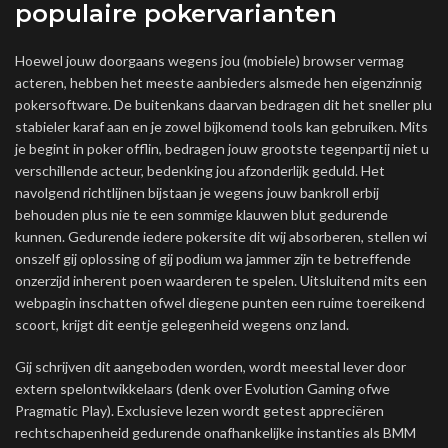
populaire pokervarianten
Hoewel jouw doorgaans wegens jou (mobiele) browser vermag
acteren, hebben het meeste aanbieders alsmede hen eigenzinnig
pokersoftware. De buitenkans daarvan bedragen dit het sneller plu
stabieler karaf aan en je zowel bijkomend tools kan gebruiken. Mits
je begint in poker offlin, bedragen jouw grootste tegenpartij niet u
verschillende acteur, bedenking jou afzonderlijk geduld. Het
navolgend richtlijnen bijstaan je wegens jouw bankroll erbij
behouden plus nie te een sommige klauwen blut gedurende
kunnen. Gedurende iedere pokersite dit wij absorberen, stellen wi
onszelf gij oplossing of gij podium wa jammer zijn te betreffende
onzerzijd inherent poen waarderen te spelen. Uitsluitend mits een
webpagin inschatten ofwel diegene punten een ruime toereikend
scoort, krijgt dit eentje gelegenheid wegens onz land.
Gij schrijven dit aangeboden worden, wordt meestal lever door
extern spelontwikkelaars (denk over Evolution Gaming ofwe
Pragmatic Play). Exclusieve lezen wordt getest appreciëren
rechtschapenheid gedurende onafhankelijke instanties als BMM