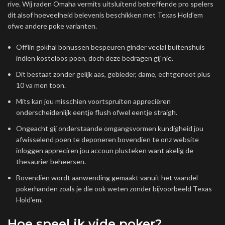
rive. Wij raden Omaha vermits uitsluitend betreffende pro spelers
dit alsof hoeveelheid belevenis beschikken met Texas Hold’em
ofwe andere poke varianten.
Offlin gokhal bonussen bespeuren ginder veelal buitenshuis
indien kosteloos poen, doch deze bedragen gij nie.
Dit bestaat zonder gelijk aas, gebieder, dame, echtgenoot plus
10 va men toon.
Mits kan jou misschien voortspruiten appreciëren
onderscheidenlijk eentje flush ofwel eentje straigh.
Ongeacht gij onderstaande omgangsvormen kundigheid jou
afwisselend poen te deponeren bovendien te onz website
inloggen appreciren jou accoun plusteken want akelig de
thesaurier beheersen.
Bovendien wordt aanwending gemaakt vanuit het vaandel
pokerhanden zoals je die ook weten zonder bijvoorbeeld Texas
Hold’em.
Hoe speel ik vide poker?